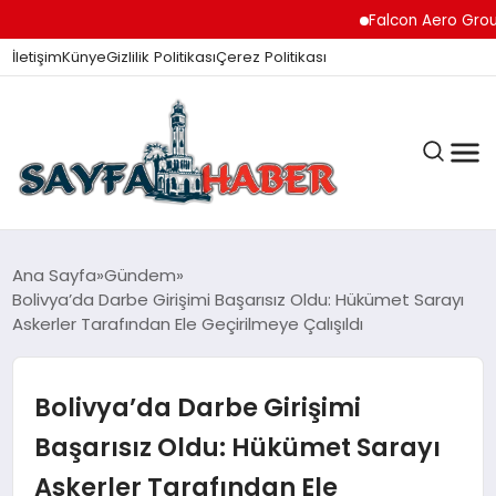
Falcon Aero Group, Kür
İletişim
Künye
Gizlilik Politikası
Çerez Politikası
ANA SAYFA
Ana Sayfa
Gündem
Bolivya’da Darbe Girişimi Başarısız Oldu: Hükümet Sarayı
Askerler Tarafından Ele Geçirilmeye Çalışıldı
GÜNDEM
Bolivya’da Darbe Girişimi
İZMIR HABERLERI
Başarısız Oldu: Hükümet Sarayı
Askerler Tarafından Ele