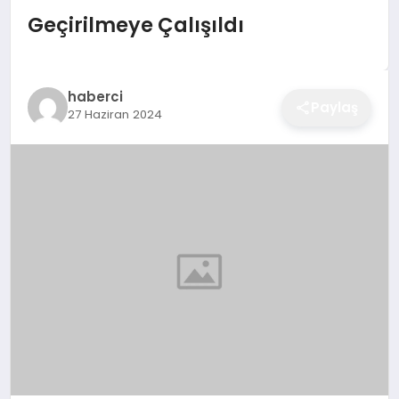
EĞITIM
Geçirilmeye Çalışıldı
EKONOMI
haberci
Paylaş
27 Haziran 2024
SAĞLIK
SPOR
YAŞAM
DIĞER