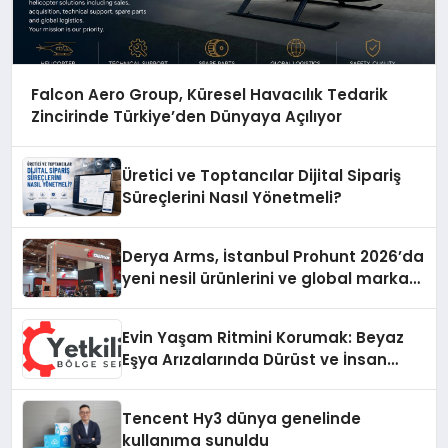
Falcon Aero Group, Küresel Havacılık Tedarik
Zincirinde Türkiye’den Dünyaya Açılıyor
Üretici ve Toptancılar Dijital Sipariş
Süreçlerini Nasıl Yönetmeli?
Derya Arms, İstanbul Prohunt 2026’da
yeni nesil ürünlerini ve global marka
vizyonunu sergiledi
Evin Yaşam Ritmini Korumak: Beyaz
Eşya Arızalarında Dürüst ve İnsan
Odaklı Destek
Tencent Hy3 dünya genelinde
kullanıma sunuldu