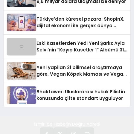
9,6 milyar dolara ulaşması bekleniyor
Türkiye’den küresel pazara: ShopinX,
dijital ekonomi ile gerçek dünya
alışverişini bir araya getirmeyi
hedefliyor
Eski Kasetlerden Yedi Yeni Şarkı: Ayla
Selvi’nin “Kayıp Kasetler 1” Albümü 31
Temmuz’da Çıktı
Yeni yapilan 31 bilimsel araştırmaya
göre, Vegan Köpek Maması ve Vegan
Kedi Mamasının İyi Sindirildiğini
Ortaya Koydu
Bhaktawer: Uluslararası hukuk Filistin
konusunda çifte standart uyguluyor
İzmir' de Haberin Doğru Adresi