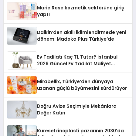
Düzenleyici Onaylarını Aldı
Marie Rose kozmetik sektörüne giriş
yaptı
Daikin’den akıllı iklimlendirmede yeni
dönem: Madoka Plus Türkiye’de
Ev Tadilatı Kaç TL Tutar? İstanbul
2026 Güncel Ev Tadilat Maliyet
Rehberi
Mirabellix, Türkiye’den dünyaya
uzanan güçlü büyümesini sürdürüyor
Doğru Avize Seçimiyle Mekânlara
Değer Katın
Küresel rinoplasti pazarının 2030’da