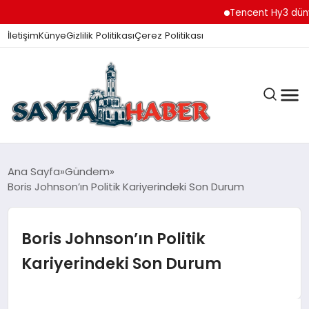
Tencent Hy3 dünya ge
İletişim
Künye
Gizlilik Politikası
Çerez Politikası
ANA SAYFA
Ana Sayfa
Gündem
Boris Johnson’ın Politik Kariyerindeki Son Durum
GÜNDEM
Boris Johnson’ın Politik
Kariyerindeki Son Durum
İZMIR HABERLERI