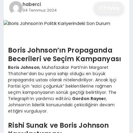
haberci
EĞITIM
Paylaş
04 Temmuz 2024
EKONOMI
Boris Johnson’ın Propaganda
SAĞLIK
Becerileri ve Seçim Kampanyası
Boris Johnson
, Muhafazakar Parti’nin Margaret
SPOR
Thatcher’dan bu yana sahip olduğu en büyük
propaganda ustası olarak nitelendiriliyor. Ancak İşçi
Partisi için “ezici çoğunluk” beklentilerine rağmen
seçim kampanyasının sönük geçtiği belirtiliyor. The
YAŞAM
Telegraph’ın yardımcı editörü
Gordon Rayner
,
Johnson’ın liderlik konusundaki çekiciliğinin devam
ettiğini vurguluyor.
DIĞER
Rishi Sunak ve Boris Johnson