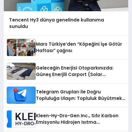
Tencent Hy3 dünya genelinde kullanıma
sunuldu
Mars Türkiye’den “Köpeğini İşe Götür
Haftası” çağrısı
Geleceğin Enerjisi Otoparkınızda:
Güneş Enerjili Carport (Solar
Otopark) Nedir?
Telegram Grupları ile Doğru
Topluluğa Ulaşın: Topluluk Büyütmek
İsteyenlere Telegram Dizinleri
Kleen-Hy-Dro-Gen Inc., Sıfır Karbon
Emisyonlu Hidrojen Isıtma
Teknolojisinde ISO ve TSSA