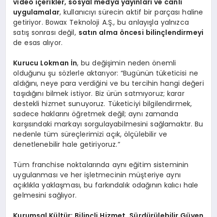
video içerikler, sosyal medya yayınları ve canlı
uygulamalar
, kullanıcıyı sürecin aktif bir parçası haline
getiriyor. Bowax Teknoloji A.Ş., bu anlayışla yalnızca
satış sonrası değil,
satın alma
ö
ncesi bilinçlendirmeyi
de esas alıyor.
Kurucu Lokman İn
, bu değişimin neden önemli
olduğunu şu sözlerle aktarıyor: “Bugünün tüketicisi ne
aldığını, neye para verdiğini ve bu tercihin hangi değeri
taşıdığını bilmek istiyor. Biz ürün satmıyoruz; karar
destekli hizmet sunuyoruz. Tüketiciyi bilgilendirmek,
sadece haklarını öğretmek değil; aynı zamanda
karşısındaki markayı sorgulayabilmesini sağlamaktır. Bu
nedenle tüm süreçlerimizi açık, ölçülebilir ve
denetlenebilir hale getiriyoruz.”
Tüm franchise noktalarında aynı eğitim sisteminin
uygulanması ve her işletmecinin müşteriye aynı
açıklıkla yaklaşması, bu farkındalık odağının kalıcı hale
gelmesini sağlıyor.
Kurumsal Kültür: Bilinçli Hizmet, Sürdürülebilir Güven