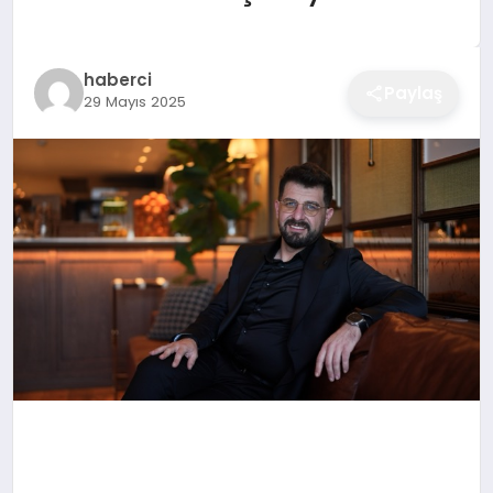
EĞITIM
haberci
Paylaş
29 Mayıs 2025
EKONOMI
SAĞLIK
SPOR
YAŞAM
DIĞER