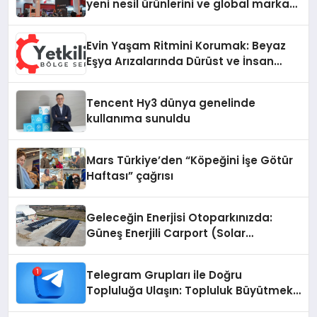
yeni nesil ürünlerini ve global marka
vizyonunu sergiledi
Evin Yaşam Ritmini Korumak: Beyaz
Eşya Arızalarında Dürüst ve İnsan
Odaklı Destek
Tencent Hy3 dünya genelinde
kullanıma sunuldu
Mars Türkiye’den “Köpeğini İşe Götür
Haftası” çağrısı
Geleceğin Enerjisi Otoparkınızda:
Güneş Enerjili Carport (Solar
Otopark) Nedir?
Telegram Grupları ile Doğru
Topluluğa Ulaşın: Topluluk Büyütmek
İsteyenlere Telegram Dizinleri