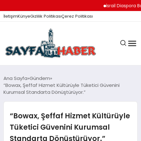
İsrail Diaspora Bakanı 
İletişim
Künye
Gizlilik Politikası
Çerez Politikası
ANA SAYFA
Ana Sayfa
Gündem
“Bowax, Şeffaf Hizmet Kültürüyle Tüketici Güvenini
Kurumsal Standarta Dönüştürüyor.”
GÜNDEM
“Bowax, Şeffaf Hizmet Kültürüyle
İZMIR HABERLERI
Tüketici Güvenini Kurumsal
Standarta Dönüştürüyor.”