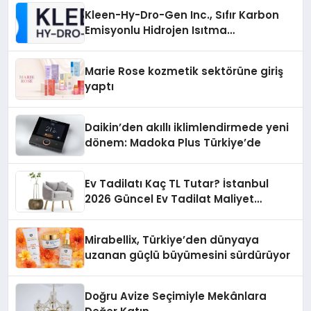
Kleen-Hy-Dro-Gen Inc., Sıfır Karbon
Emisyonlu Hidrojen Isıtma
Teknolojisinde ISO ve TSSA
Düzenleyici Onaylarını Aldı
Marie Rose kozmetik sektörüne giriş
yaptı
Daikin’den akıllı iklimlendirmede yeni
dönem: Madoka Plus Türkiye’de
Ev Tadilatı Kaç TL Tutar? İstanbul
2026 Güncel Ev Tadilat Maliyet
Rehberi
Mirabellix, Türkiye’den dünyaya
uzanan güçlü büyümesini sürdürüyor
Doğru Avize Seçimiyle Mekânlara