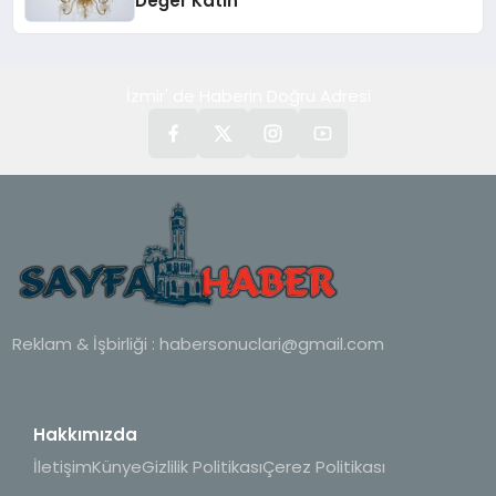
Değer Katın
İzmir' de Haberin Doğru Adresi
Reklam & İşbirliği :
habersonuclari@gmail.com
Hakkımızda
İletişim
Künye
Gizlilik Politikası
Çerez Politikası