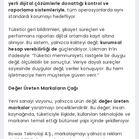
yerli dijital çözümlerle donattığı kontrol ve
raporlama sistemleriyle
, tüm operasyonlarda aynı
standardı korumayı hedefliyor.
Tüketici geri bildirimleri, şikayet süreçleri ve
performans raporları dijital ortamda kayıt altına
alınıyor. Bu sistem, yalnızca kaliteyi değil;
kurumsal
hesap verebilirliğ
i de
güçlendiriyor. Lokman İn’in
ifadesiyle: “Tüketici memnuniyeti, rastgele bir duygu
değil; ölçülebilir bir sonuçtur. Veriye dayalı süreçler
sayesinde duygular değil, veriler konuşuyor. Bu hem
işletmeciye hem müşteriye güven verir.”
Değer
Ü
reten Markaların Çağı
Yeni sanayi vizyonu, yalnızca ürün değil;
değer üreten
markalar
yaratmayı önceliklendirilir. Bu değer; insan
kaynağında, tüketiciyle ilişkide, kullanılan teknolojide ve
markanın temsil ettiği bütünsel yapı içinde şekilleniyor.
Bowax Teknoloji A.Ş., markalaşmayı yalnızca reklam