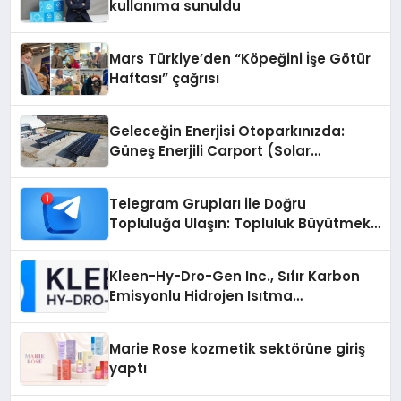
kullanıma sunuldu
Mars Türkiye’den “Köpeğini İşe Götür
Haftası” çağrısı
Geleceğin Enerjisi Otoparkınızda:
Güneş Enerjili Carport (Solar
Otopark) Nedir?
Telegram Grupları ile Doğru
Topluluğa Ulaşın: Topluluk Büyütmek
İsteyenlere Telegram Dizinleri
Kleen-Hy-Dro-Gen Inc., Sıfır Karbon
Emisyonlu Hidrojen Isıtma
Teknolojisinde ISO ve TSSA
Düzenleyici Onaylarını Aldı
Marie Rose kozmetik sektörüne giriş
yaptı