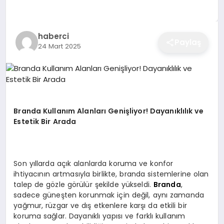
EĞITIM
haberci
Paylaş
24 Mart 2025
EKONOMI
SAĞLIK
Branda Kullanım Alanları Genişliyor! Dayanıklılık ve
SPOR
Estetik Bir Arada
YAŞAM
Son yıllarda açık alanlarda koruma ve konfor
ihtiyacının artmasıyla birlikte, branda sistemlerine olan
talep de gözle görülür şekilde yükseldi.
Branda
,
sadece güneşten korunmak için değil, aynı zamanda
DIĞER
yağmur, rüzgar ve dış etkenlere karşı da etkili bir
koruma sağlar. Dayanıklı yapısı ve farklı kullanım