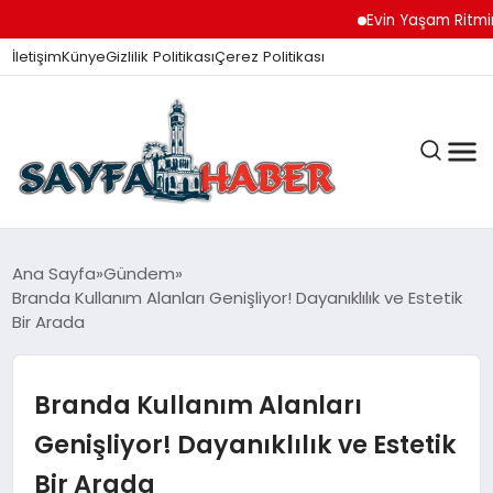
Evin Yaşam Ritmini Ko
İletişim
Künye
Gizlilik Politikası
Çerez Politikası
ANA SAYFA
Ana Sayfa
Gündem
Branda Kullanım Alanları Genişliyor! Dayanıklılık ve Estetik
Bir Arada
GÜNDEM
Branda Kullanım Alanları
İZMIR HABERLERI
Genişliyor! Dayanıklılık ve Estetik
Bir Arada