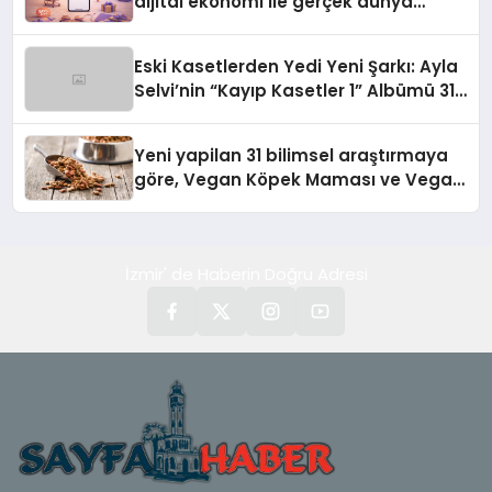
dijital ekonomi ile gerçek dünya
alışverişini bir araya getirmeyi
hedefliyor
Eski Kasetlerden Yedi Yeni Şarkı: Ayla
Selvi’nin “Kayıp Kasetler 1” Albümü 31
Temmuz’da Çıktı
Yeni yapilan 31 bilimsel araştırmaya
göre, Vegan Köpek Maması ve Vegan
Kedi Mamasının İyi Sindirildiğini
Ortaya Koydu
İzmir' de Haberin Doğru Adresi