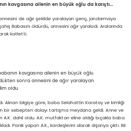
ın kavgasına ailenin en büyük oğlu da karıştı…
a annesini de ağır şekilde yaralayan genç, jandarmaya
 şahış Babasını öldürdü, annesini ağır yaraladı. Aralarında
rak katletti.
babanın kavgasına ailenin en büyük oğlu
ürdükten sonra annesini de ağır yaralayan
im oldu.
ı. Alınan bilgiye göre, baba Selahattin Karatay ve kimliği
n bir sebepten dolayı tartışma meydana geldi. Anne ve
 A.K. dahil oldu. A.K. mutfaktan eline aldığı bıçakla baba
dı. Panik yapan A.K., kardeşlerini alarak dışarıya çıktı. Bir