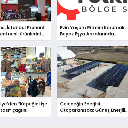
s, İstanbul Prohunt
Evin Yaşam Ritmini Korumak:
ni nesil ürünlerini ve
Beyaz Eşya Arızalarında
arka vizyonunu
Dürüst ve İnsan Odaklı Deste
iye’den “Köpeğini İşe
Geleceğin Enerjisi
tası” çağrısı
Otoparkınızda: Güneş Enerjili
Carport (Solar Otopark)
Nedir?