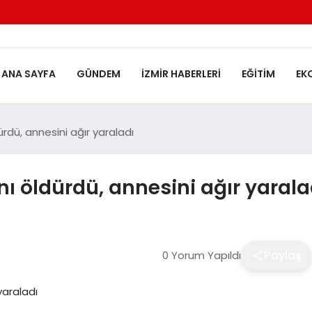
ANA SAYFA
GÜNDEM
İZMIR HABERLERI
EĞITIM
EK
rdü, annesini ağır yaraladı
ı öldürdü, annesini ağır yarala
0 Yorum Yapıldı
Paylaş