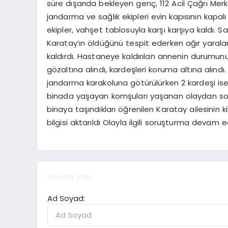
süre dışarıda bekleyen genç, 112 Acil Çağrı Merke
jandarma ve sağlık ekipleri evin kapısının kapal
ekipler, vahşet tablosuyla karşı karşıya kaldı. Sa
Karatay’ın öldüğünü tespit ederken ağır yaral
kaldırdı. Hastaneye kaldırılan annenin durumunun 
gözaltına alındı, kardeşleri koruma altına alın
jandarma karakoluna götürülürken 2 kardeşi ise
binada yaşayan komşuları yaşanan olaydan sonr
binaya taşındıkları öğrenilen Karatay ailesini
bilgisi aktarıldı Olayla ilgili soruşturma devam e
Yorum Yap
Ad Soyad: