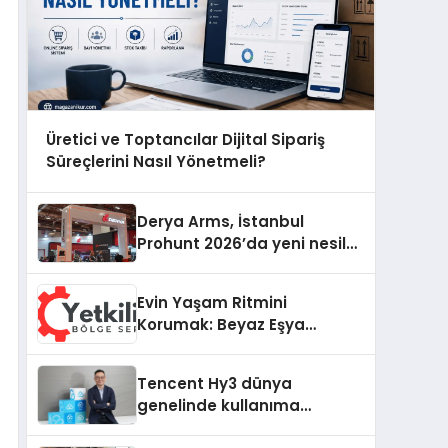
Üretici ve Toptancılar Dijital Sipariş
Süreçlerini Nasıl Yönetmeli?
Derya Arms, İstanbul
Prohunt 2026’da yeni nesil
ürünlerini ve global marka
vizyonunu sergiledi
Evin Yaşam Ritmini
Korumak: Beyaz Eşya
Arızalarında Dürüst ve İnsan
Odaklı Destek
Tencent Hy3 dünya
genelinde kullanıma
sunuldu