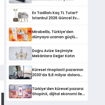
dönem: Madoka Plus
Türkiye’de
Ev Tadilatı Kaç TL Tutar?
İstanbul 2026 Güncel Ev
Tadilat Maliyet Rehberi
Mirabellix, Türkiye’den
dünyaya uzanan güçlü
büyümesini sürdürüyor
Doğru Avize Seçimiyle
Mekânlara Değer Katın
Küresel rinoplasti pazarının
2030’da 9,6 milyar dolara
ulaşması bekleniyor
Türkiye’den küresel pazara:
ShopinX, dijital ekonomi ile
gerçek dünya alışverişini bir
araya getirmeyi hedefliyor