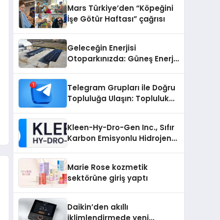
Mars Türkiye’den “Köpeğini
İşe Götür Haftası” çağrısı
Geleceğin Enerjisi
Otoparkınızda: Güneş Enerjili
Carport (Solar Otopark)
Nedir?
Telegram Grupları ile Doğru
Topluluğa Ulaşın: Topluluk
Büyütmek İsteyenlere
Telegram Dizinleri
Kleen-Hy-Dro-Gen Inc., Sıfır
Karbon Emisyonlu Hidrojen
Isıtma Teknolojisinde ISO ve
TSSA Düzenleyici Onaylarını
Marie Rose kozmetik
Aldı
sektörüne giriş yaptı
Daikin’den akıllı
iklimlendirmede yeni