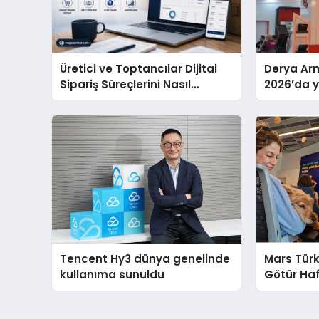
Üretici ve Toptancılar Dijital
Derya Arm
Sipariş Süreçlerini Nasıl
2026’da ye
Yönetmeli?
global m
sergiledi
Tencent Hy3 dünya genelinde
Mars Türk
kullanıma sunuldu
Götür Haf