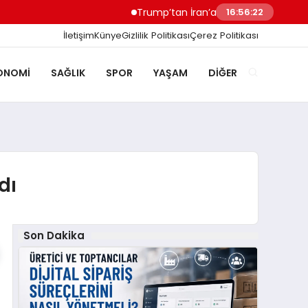
Trump’tan İran’a Müzakere Uyarısı Son Şa
16:56:23
İletişim
Künye
Gizlilik Politikası
Çerez Politikası
ONOMI
SAĞLIK
SPOR
YAŞAM
DIĞER
dı
Son Dakika