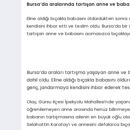
Bursa’da aralarında tartışan anne ve baban
Eline aldığı bıçakla babasını öldürdükten sonr
kendisini ihbar etti ve teslim oldu. Bursa’da bir
tartışan anne ve babasını acımasızca bıçaklaya
Bursa’da araları tartışma yaşayan anne ve 
dahil oldu. Eline aldığı bıçakla babasını öld
genç, jandarmaya kendisini ihbar ederek tesl
Olay, Gürsu ilçesi İpekyolu Mahallesi’nde yaşand
öğrenilemeyen anne arasında henüz bilinmeye
babanın tartışmasına ailenin en büyük oğlu olan
Selahattin Karatay’ı ve annesini defalarca bıçakla