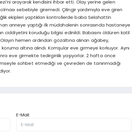
zi’ni arayarak kendisini ihbar etti. Olay yerine gelen
ı olması sebebiyle giremedi. Çilingir yardımıyla eve giren
ğlık ekipleri yaptıkları kontrollerde baba Selahattin
anan anneye yaptığı ilk müdahalenin sonrasında hastaneye
ciddiyetini koruduğu bilgisi edinildi. Babasını öldüren katil
dı. Olayın hemen ardından gözaltına alınan ağabey,
 koruma altına alındı. Komşular eve girmeye korkuyor. Aynı
a eve girmekte tedirginlik yaşıyorlar. 2 hafta önce
n kimseyle sohbet etmediği ve çevreden de tanınmadığı
diyor.
E-Mail: