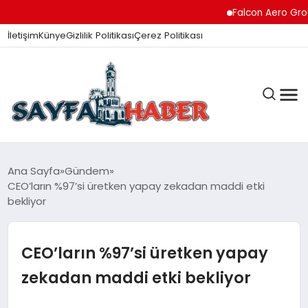
Falcon Aero Group, Küres
İletişim
Künye
Gizlilik Politikası
Çerez Politikası
ANA SAYFA
Ana Sayfa
Gündem
CEO’ların %97’si üretken yapay zekadan maddi etki
bekliyor
GÜNDEM
CEO’ların %97’si üretken yapay
İZMIR HABERLERI
zekadan maddi etki bekliyor