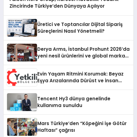
Zincirinde Türkiye’den Dünyaya Açılıyor
Üretici ve Toptancılar Dijital Sipariş
Süreçlerini Nasıl Yönetmeli?
Derya Arms, İstanbul Prohunt 2026’da
yeni nesil ürünlerini ve global marka
vizyonunu sergiledi
Evin Yaşam Ritmini Korumak: Beyaz
Eşya Arızalarında Dürüst ve İnsan
Odaklı Destek
Tencent Hy3 dünya genelinde
kullanıma sunuldu
Mars Türkiye’den “Köpeğini İşe Götür
Haftası” çağrısı