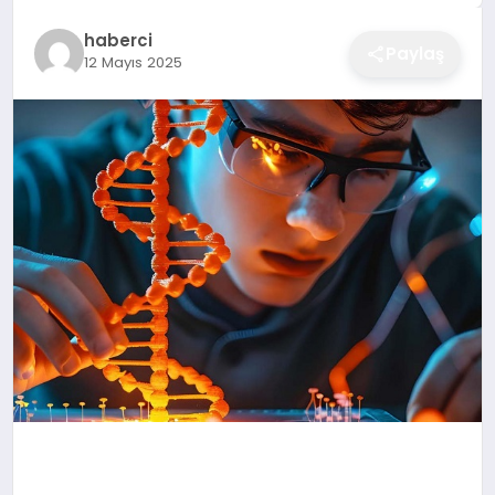
EĞITIM
haberci
Paylaş
12 Mayıs 2025
EKONOMI
SAĞLIK
SPOR
YAŞAM
DIĞER