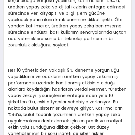
koşul olduğu vurgusu yapılırken, katılımcıların %94’ü,
üretken yapay zeka ve dijital ikizlerin entegre edilmesi
sürecinde veri altyapısı ve bilgi işlem gücüne
yapılacak yatırımların kritik önemine dikkat çekti. Öte
yandan katılımcılar, üretken yapay zeka benimseme
sürecinde endüstri bazlı kullanım senaryolarında uçtan
uca yeteneklere sahip bir teknoloji partnerinin bir
zorunluluk olduğunu söyledi.
Her 10 yöneticiden yaklaşık 9’u deneme yorgunluğu
yaşadıklarını ve odaklarını üretken yapay zekanın iş
performansı üzerinde kanıtlanmış etkisinin olduğu
alanlara kaydırdığını hatırlatan Serdal Mermer, “Üretken
yapay zekayı iş süreçlerine entegre eden yine 10
şirketten 9’u, eski altyapılar sebebiyle zorlanıyor. Bu
noktada bulut sistemler devreye giriyor. Katılımcıların
%96’sı, bulut tabanlı çözümlerin üretken yapay zeka
uygulamalarını desteklemek için en pratik ve maliyet
etkin yolu sunduğuna dikkat çekiyor. Üst düzey
yöneticiler için bir soru işareti de siber riskler.