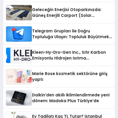
Geleceğin Enerjisi Otoparkınızda:
Güneş Enerjili Carport (Solar
Otopark) Nedir?
Telegram Grupları ile Doğru
Topluluğa Ulaşın: Topluluk Büyütmek
İsteyenlere Telegram Dizinleri
Kleen-Hy-Dro-Gen Inc., Sıfır Karbon
Emisyonlu Hidrojen Isıtma
Teknolojisinde ISO ve TSSA
Düzenleyici Onaylarını Aldı
Marie Rose kozmetik sektörüne giriş
yaptı
Daikin’den akıllı iklimlendirmede yeni
dönem: Madoka Plus Türkiye’de
Ev Tadilatı Kaç TL Tutar? İstanbul