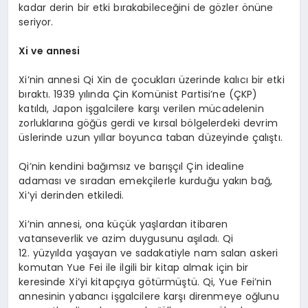
kadar derin bir etki bırakabileceğini de gözler önüne
seriyor.
Xi ve annesi
Xi’nin annesi Qi Xin de çocukları üzerinde kalıcı bir etki
bıraktı. 1939 yılında Çin Komünist Partisi’ne (ÇKP)
katıldı, Japon işgalcilere karşı verilen mücadelenin
zorluklarına göğüs gerdi ve kırsal bölgelerdeki devrim
üslerinde uzun yıllar boyunca taban düzeyinde çalıştı.
Qi’nin kendini bağımsız ve barışçıl Çin idealine
adaması ve sıradan emekçilerle kurduğu yakın bağ,
Xi’yi derinden etkiledi.
Xi’nin annesi, ona küçük yaşlardan itibaren
vatanseverlik ve azim duygusunu aşıladı. Qi
12. yüzyılda yaşayan ve sadakatiyle nam salan askeri
komutan Yue Fei ile ilgili bir kitap almak için bir
keresinde Xi’yi kitapçıya götürmüştü. Qi, Yue Fei’nin
annesinin yabancı işgalcilere karşı direnmeye oğlunu