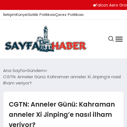
Falcon Aero Group, Küres
İletişim
Künye
Gizlilik Politikası
Çerez Politikası
ANA SAYFA
Ana Sayfa
Gündem
CGTN: Anneler Günü: Kahraman anneler Xi Jinping’e nasıl
ilham veriyor?
GÜNDEM
CGTN: Anneler Günü: Kahraman
İZMIR HABERLERI
anneler Xi Jinping’e nasıl ilham
veriyor?