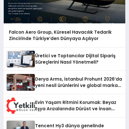
Falcon Aero Group, Küresel Havacılık Tedarik
Zincirinde Türkiye’den Dünyaya Açılıyor
Üretici ve Toptancılar Dijital Sipariş
Süreçlerini Nasıl Yönetmeli?
Derya Arms, İstanbul Prohunt 2026’da
yeni nesil ürünlerini ve global marka
vizyonunu sergiledi
Evin Yaşam Ritmini Korumak: Beyaz
Eşya Arızalarında Dürüst ve İnsan
Odaklı Destek
Tencent Hy3 dünya genelinde