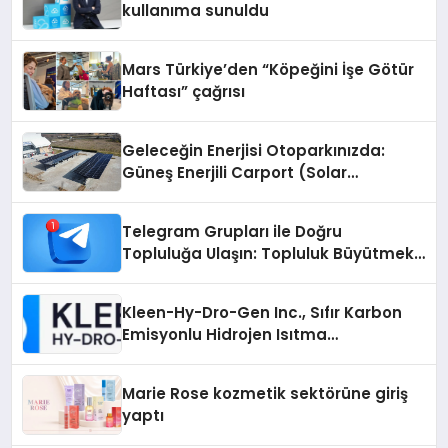
kullanıma sunuldu
Mars Türkiye’den “Köpeğini İşe Götür
Haftası” çağrısı
Geleceğin Enerjisi Otoparkınızda:
Güneş Enerjili Carport (Solar
Otopark) Nedir?
Telegram Grupları ile Doğru
Topluluğa Ulaşın: Topluluk Büyütmek
İsteyenlere Telegram Dizinleri
Kleen-Hy-Dro-Gen Inc., Sıfır Karbon
Emisyonlu Hidrojen Isıtma
Teknolojisinde ISO ve TSSA
Düzenleyici Onaylarını Aldı
Marie Rose kozmetik sektörüne giriş
yaptı