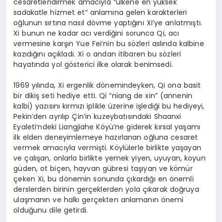
cesaretlendirmek amacıyla “ülkene en yüksek
sadakatle hizmet et” anlamına gelen karakterleri
oğlunun sırtına nasıl dövme yaptığını Xi’ye anlatmıştı.
Xi bunun ne kadar acı verdiğini sorunca Qi, acı
vermesine karşın Yue Fei’nin bu sözleri aslında kalbine
kazıdığını açıkladı. Xi o andan itibaren bu sözleri
hayatında yol gösterici ilke olarak benimsedi.
1969 yılında, Xi ergenlik dönemindeyken, Qi ona basit
bir dikiş seti hediye etti. Qi “niang de xin” (annenin
kalbi) yazısını kırmızı iplikle üzerine işlediği bu hediyeyi,
Pekin’den ayrılıp Çin’in kuzeybatısındaki Shaanxi
Eyaleti’ndeki Liangjiahe Köyü’ne giderek kırsal yaşamı
ilk elden deneyimlemeye hazırlanan oğluna cesaret
vermek amacıyla vermişti. Köylülerle birlikte yaşayan
ve çalışan, onlarla birlikte yemek yiyen, uyuyan, koyun
güden, ot biçen, hayvan gübresi taşıyan ve kömür
çeken Xi, bu dönemin sonunda çıkardığı en önemli
derslerden birinin gerçeklerden yola çıkarak doğruya
ulaşmanın ve halkı gerçekten anlamanın önemi
olduğunu dile getirdi.