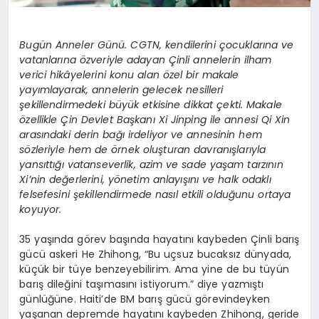
Bugün Anneler Günü. CGTN, kendilerini çocuklarına ve
vatanlarına özveriyle adayan Çinli annelerin ilham
verici hikâyelerini konu alan özel bir makale
yayımlayarak, annelerin gelecek nesilleri
şekillendirmedeki büyük etkisine dikkat çekti. Makale
özellikle Çin Devlet Başkanı Xi Jinping ile annesi Qi Xin
arasındaki derin bağı irdeliyor ve annesinin hem
sözleriyle hem de örnek oluşturan davranışlarıyla
yansıttığı vatanseverlik, azim ve sade yaşam tarzının
Xi’nin değerlerini, yönetim anlayışını ve halk odaklı
felsefesini şekillendirmede nasıl etkili olduğunu ortaya
koyuyor.
35 yaşında görev başında hayatını kaybeden Çinli barış
gücü askeri He Zhihong, “Bu uçsuz bucaksız dünyada,
küçük bir tüye benzeyebilirim. Ama yine de bu tüyün
barış dileğini taşımasını istiyorum.” diye yazmıştı
günlüğüne. Haiti’de BM barış gücü görevindeyken
yaşanan depremde hayatını kaybeden Zhihong, geride