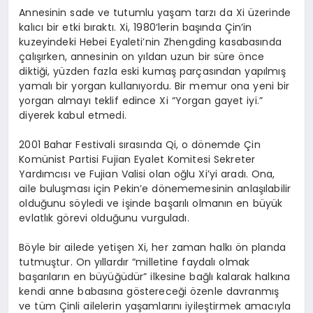
Annesinin sade ve tutumlu yaşam tarzı da Xi üzerinde
kalıcı bir etki bıraktı. Xi, 1980’lerin başında Çin’in
kuzeyindeki Hebei Eyaleti’nin Zhengding kasabasında
çalışırken, annesinin on yıldan uzun bir süre önce
diktiği, yüzden fazla eski kumaş parçasından yapılmış
yamalı bir yorgan kullanıyordu. Bir memur ona yeni bir
yorgan almayı teklif edince Xi “Yorgan gayet iyi.”
diyerek kabul etmedi.
2001 Bahar Festivali sırasında Qi, o dönemde Çin
Komünist Partisi Fujian Eyalet Komitesi Sekreter
Yardımcısı ve Fujian Valisi olan oğlu Xi’yi aradı. Ona,
aile buluşması için Pekin’e dönememesinin anlaşılabilir
olduğunu söyledi ve işinde başarılı olmanın en büyük
evlatlık görevi olduğunu vurguladı.
Böyle bir ailede yetişen Xi, her zaman halkı ön planda
tutmuştur. On yıllardır “milletine faydalı olmak
başarıların en büyüğüdür” ilkesine bağlı kalarak halkına
kendi anne babasına göstereceği özenle davranmış
ve tüm Çinli ailelerin yaşamlarını iyileştirmek amacıyla