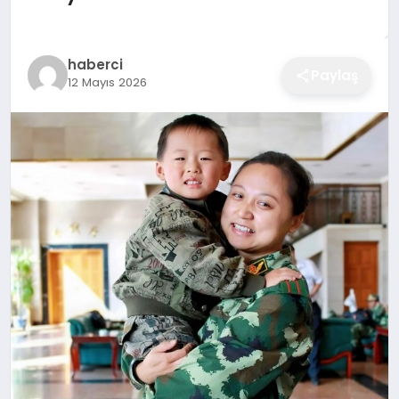
EĞITIM
haberci
Paylaş
12 Mayıs 2026
EKONOMI
SAĞLIK
SPOR
YAŞAM
DIĞER