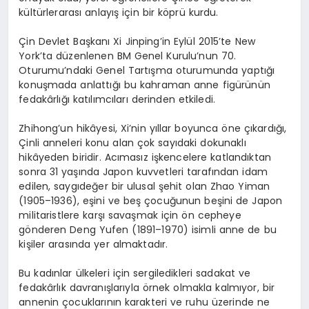
kültürlerarası anlayış için bir köprü kurdu.
Çin Devlet Başkanı Xi Jinping’in Eylül 2015’te New
York’ta düzenlenen BM Genel Kurulu’nun 70.
Oturumu’ndaki Genel Tartışma oturumunda yaptığı
konuşmada anlattığı bu kahraman anne figürünün
fedakârlığı katılımcıları derinden etkiledi.
Zhihong’un hikâyesi, Xi’nin yıllar boyunca öne çıkardığı,
Çinli anneleri konu alan çok sayıdaki dokunaklı
hikâyeden biridir. Acımasız işkencelere katlandıktan
sonra 31 yaşında Japon kuvvetleri tarafından idam
edilen, saygıdeğer bir ulusal şehit olan Zhao Yiman
(1905–1936), eşini ve beş çocuğunun beşini de Japon
militaristlere karşı savaşmak için ön cepheye
gönderen Deng Yufen (1891–1970) isimli anne de bu
kişiler arasında yer almaktadır.
Bu kadınlar ülkeleri için sergiledikleri sadakat ve
fedakârlık davranışlarıyla örnek olmakla kalmıyor, bir
annenin çocuklarının karakteri ve ruhu üzerinde ne