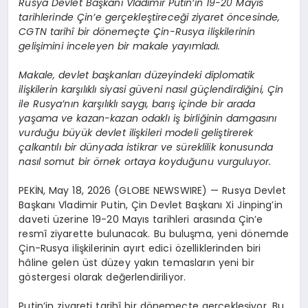
Rusya Devlet Başkanı Vladimir Putin’in 19-20 Mayıs
tarihlerinde Çin’e gerçekleştireceği ziyaret öncesinde,
CGTN tarihî bir dönemeçte Çin-Rusya ilişkilerinin
gelişimini inceleyen bir makale yayımladı.
Makale, devlet başkanları düzeyindeki diplomatik
ilişkilerin karşılıklı siyasi güveni nasıl güçlendirdiğini, Çin
ile Rusya’nın karşılıklı saygı, barış içinde bir arada
yaşama ve kazan-kazan odaklı iş birliğinin damgasını
vurduğu büyük devlet ilişkileri modeli geliştirerek
çalkantılı bir dünyada istikrar ve süreklilik konusunda
nasıl somut bir örnek ortaya koyduğunu vurguluyor.
PEKİN, May 18, 2026 (GLOBE NEWSWIRE) — Rusya Devlet
Başkanı Vladimir Putin, Çin Devlet Başkanı Xi Jinping’in
daveti üzerine 19-20 Mayıs tarihleri arasında Çin’e
resmî ziyarette bulunacak. Bu buluşma, yeni dönemde
Çin-Rusya ilişkilerinin ayırt edici özelliklerinden biri
hâline gelen üst düzey yakın temasların yeni bir
göstergesi olarak değerlendiriliyor.
Putin’in ziyareti tarihî bir dönemeçte gerçekleşiyor. Bu