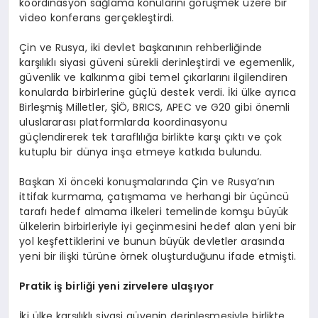
koordinasyon sağlama konularını görüşmek üzere bir
video konferans gerçekleştirdi.
Çin ve Rusya, iki devlet başkanının rehberliğinde
karşılıklı siyasi güveni sürekli derinleştirdi ve egemenlik,
güvenlik ve kalkınma gibi temel çıkarlarını ilgilendiren
konularda birbirlerine güçlü destek verdi. İki ülke ayrıca
Birleşmiş Milletler, ŞİÖ, BRICS, APEC ve G20 gibi önemli
uluslararası platformlarda koordinasyonu
güçlendirerek tek taraflılığa birlikte karşı çıktı ve çok
kutuplu bir dünya inşa etmeye katkıda bulundu.
Başkan Xi önceki konuşmalarında Çin ve Rusya’nın
ittifak kurmama, çatışmama ve herhangi bir üçüncü
tarafı hedef almama ilkeleri temelinde komşu büyük
ülkelerin birbirleriyle iyi geçinmesini hedef alan yeni bir
yol keşfettiklerini ve bunun büyük devletler arasında
yeni bir ilişki türüne örnek oluşturduğunu ifade etmişti.
Pratik iş birliği yeni zirvelere ulaşıyor
İki ülke karşılıklı siyasi güvenin derinleşmesiyle birlikte