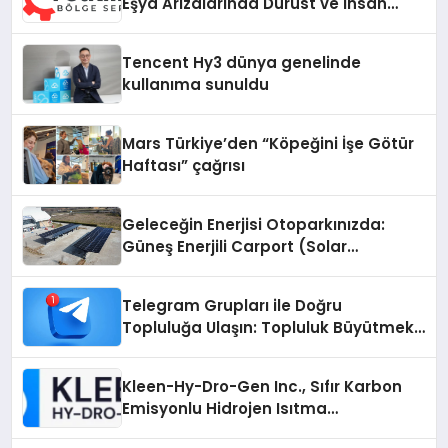
Eşya Arızalarında Dürüst ve İnsan
Odaklı Destek
Tencent Hy3 dünya genelinde
kullanıma sunuldu
Mars Türkiye’den “Köpeğini İşe Götür
Haftası” çağrısı
Geleceğin Enerjisi Otoparkınızda:
Güneş Enerjili Carport (Solar
Otopark) Nedir?
Telegram Grupları ile Doğru
Topluluğa Ulaşın: Topluluk Büyütmek
İsteyenlere Telegram Dizinleri
Kleen-Hy-Dro-Gen Inc., Sıfır Karbon
Emisyonlu Hidrojen Isıtma
Teknolojisinde ISO ve TSSA