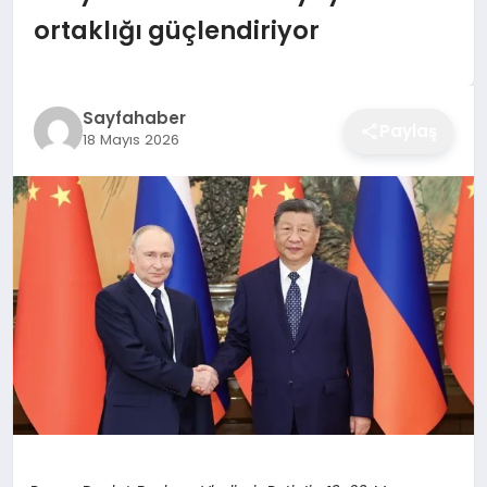
EĞITIM
ortaklığı güçlendiriyor
EKONOMI
Sayfahaber
Paylaş
18 Mayıs 2026
SAĞLIK
SPOR
YAŞAM
DIĞER