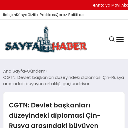
Antalya Mavi Akdeniz İni
İletişim
Künye
Gizlilik Politikası
Çerez Politikası
ANA SAYFA
Ana Sayfa
Gündem
CGTN: Devlet başkanları düzeyindeki diplomasi Çin-Rusya
arasındaki büyüyen ortaklığı güçlendiriyor
GÜNDEM
CGTN: Devlet başkanları
İZMIR HABERLERI
düzeyindeki diplomasi Çin-
Rusya arasındaki büyüyen