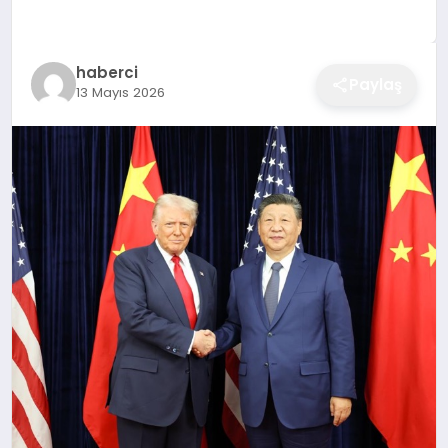
EĞITIM
haberci
Paylaş
13 Mayıs 2026
EKONOMI
SAĞLIK
SPOR
YAŞAM
DIĞER