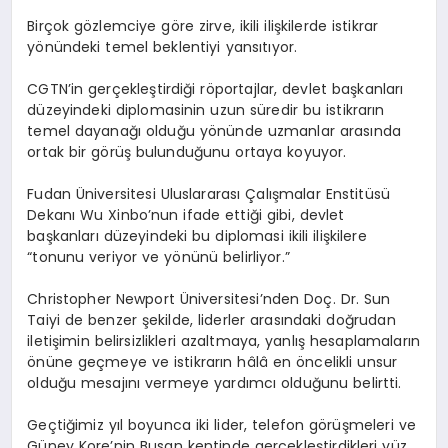
Birçok gözlemciye göre zirve, ikili ilişkilerde istikrar
yönündeki temel beklentiyi yansıtıyor.
CGTN’in gerçekleştirdiği röportajlar, devlet başkanları
düzeyindeki diplomasinin uzun süredir bu istikrarın
temel dayanağı olduğu yönünde uzmanlar arasında
ortak bir görüş bulunduğunu ortaya koyuyor.
Fudan Üniversitesi Uluslararası Çalışmalar Enstitüsü
Dekanı Wu Xinbo’nun ifade ettiği gibi, devlet
başkanları düzeyindeki bu diplomasi ikili ilişkilere
“tonunu veriyor ve yönünü belirliyor.”
Christopher Newport Üniversitesi’nden Doç. Dr. Sun
Taiyi de benzer şekilde, liderler arasındaki doğrudan
iletişimin belirsizlikleri azaltmaya, yanlış hesaplamaların
önüne geçmeye ve istikrarın hâlâ en öncelikli unsur
olduğu mesajını vermeye yardımcı olduğunu belirtti.
Geçtiğimiz yıl boyunca iki lider, telefon görüşmeleri ve
Güney Kore’nin Busan kentinde gerçekleştirdikleri yüz