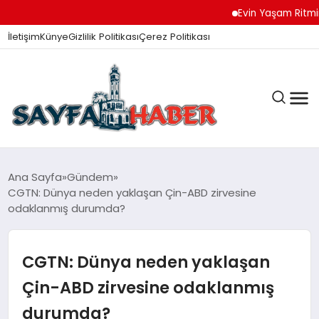
Evin Yaşam Ritmini Koru
İletişim
Künye
Gizlilik Politikası
Çerez Politikası
ANA SAYFA
Ana Sayfa
Gündem
CGTN: Dünya neden yaklaşan Çin-ABD zirvesine
odaklanmış durumda?
GÜNDEM
CGTN: Dünya neden yaklaşan
İZMIR HABERLERI
Çin-ABD zirvesine odaklanmış
durumda?