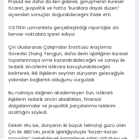
Prasad ise daha da ileri giderek, görüşmenin küresel
ticaret, jeopolitik ve hatta “kurallara dayalı düzen”
açısından sonuçlar doğurabileceğini ifade etti.
CGTN’in uzmanlarla gerçekleştirdiği röportajlar da
benzer noktalara işaret ediyor.
Çin Uluslararası Çalışmalar Enstitüsü Araştırma
Görevlisi Zhang Tengjun, daha derin işbirliğinin küresel
toparlanmaya ivme kazandırabileceğini ve sanayi ile
tedarik zincirlerini istikrara kavuşturabileceğini
belirterek, ikili ilişkilerin seyrinin dünyanın geleceğiyle
yakından bağlantılı olduğunu vurguladı.
Bu noktaya değinen akademisyen Sun, istikrarlı
ilişkilerin tedarik zinciri aksaklıkları, finansal
dalgalanmalar ve jeopolitik parçalanma risklerini
azalttığını söyledi.
Dekan Wu ise, dünyanın iki büyük teknoloji gücü olan
Çin ile ABD’nin, pratik işbirliğiyoluyla “kazan-kazan
sonuçları” üretebilecek kapasiteye sahip olduğunu ve