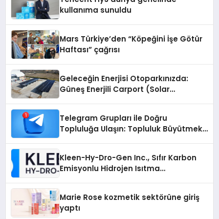
kullanıma sunuldu
Mars Türkiye’den “Köpeğini İşe Götür
Haftası” çağrısı
Geleceğin Enerjisi Otoparkınızda:
Güneş Enerjili Carport (Solar
Otopark) Nedir?
Telegram Grupları ile Doğru
Topluluğa Ulaşın: Topluluk Büyütmek
İsteyenlere Telegram Dizinleri
Kleen-Hy-Dro-Gen Inc., Sıfır Karbon
Emisyonlu Hidrojen Isıtma
Teknolojisinde ISO ve TSSA
Düzenleyici Onaylarını Aldı
Marie Rose kozmetik sektörüne giriş
yaptı