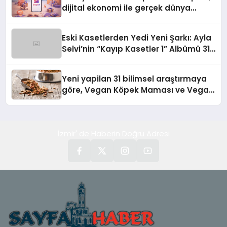
dijital ekonomi ile gerçek dünya
alışverişini bir araya getirmeyi
hedefliyor
Eski Kasetlerden Yedi Yeni Şarkı: Ayla
Selvi’nin “Kayıp Kasetler 1” Albümü 31
Temmuz’da Çıktı
Yeni yapilan 31 bilimsel araştırmaya
göre, Vegan Köpek Maması ve Vegan
Kedi Mamasının İyi Sindirildiğini
Ortaya Koydu
İzmir' de Haberin Doğru Adresi