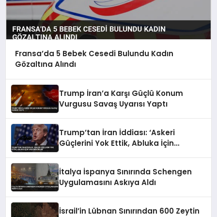
Fransa’da 5 Bebek Cesedi Bulundu Kadın
Gözaltına Alındı
Trump İran’a Karşı Güçlü Konum
Vurgusu Savaş Uyarısı Yaptı
Trump’tan İran İddiası: ‘Askeri
Güçlerini Yok Ettik, Abluka İçin
Yalvarıyorlar’
İtalya İspanya Sınırında Schengen
Uygulamasını Askıya Aldı
İsrail’in Lübnan Sınırından 600 Zeytin