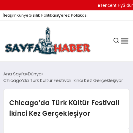
Tencent Hy3 dünya gen
İletişim
Künye
Gizlilik Politikası
Çerez Politikası
ANA SAYFA
Ana Sayfa
Dünya
Chicago’da Türk Kültür Festivali İkinci Kez Gerçekleşiyor
GÜNDEM
Chicago’da Türk Kültür Festivali
İkinci Kez Gerçekleşiyor
İZMIR HABERLERI