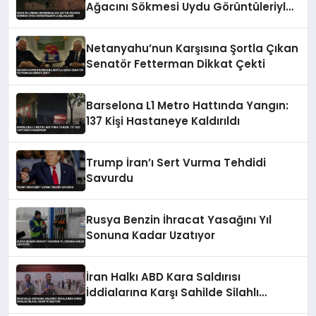
Ağacını Sökmesi Uydu Görüntüleriyle
Belgelendi
Netanyahu’nun Karşısına Şortla Çıkan
Senatör Fetterman Dikkat Çekti
Barselona L1 Metro Hattında Yangın:
137 Kişi Hastaneye Kaldırıldı
Trump İran’ı Sert Vurma Tehdidi
Savurdu
Rusya Benzin İhracat Yasağını Yıl
Sonuna Kadar Uzatıyor
İran Halkı ABD Kara Saldırısı
İddialarına Karşı Sahilde Silahlı
Devriye Geziyor