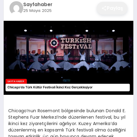
Sayfahaber
EĞITIM
Paylaş
25 Mayıs 2025
EKONOMI
SAĞLIK
SPOR
YAŞAM
Chicago’nun Rosemont bölgesinde bulunan Donald E.
Stephens Fuar Merkezi’nde düzenlenen festival, bu yıl
DIĞER
ikinci kez ziyaretçilerini ağırlıyor. Kuzey Amerika’da
düzenlenmiş en kapsamlı Türk festivali olma özelliğini
taşıyan etkinlik, üç gün boyunca devam edecek.