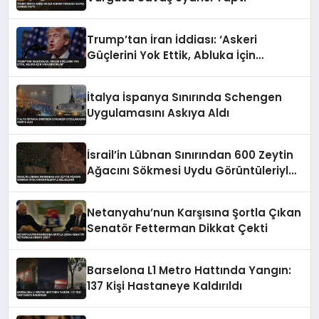
Trump’tan İran İddiası: ‘Askeri
Güçlerini Yok Ettik, Abluka İçin
Yalvarıyorlar’
İtalya İspanya Sınırında Schengen
Uygulamasını Askıya Aldı
İsrail’in Lübnan Sınırından 600 Zeytin
Ağacını Sökmesi Uydu Görüntüleriyle
Belgelendi
Netanyahu’nun Karşısına Şortla Çıkan
Senatör Fetterman Dikkat Çekti
Barselona L1 Metro Hattında Yangın:
137 Kişi Hastaneye Kaldırıldı