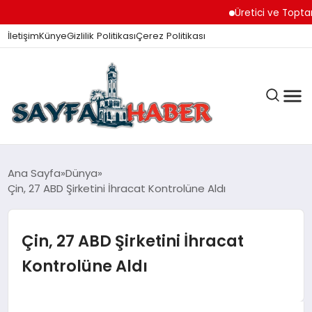
Üretici ve Toptancılar
İletişim
Künye
Gizlilik Politikası
Çerez Politikası
ANA SAYFA
Ana Sayfa
Dünya
Çin, 27 ABD Şirketini İhracat Kontrolüne Aldı
GÜNDEM
Çin, 27 ABD Şirketini İhracat
Kontrolüne Aldı
İZMIR HABERLERI