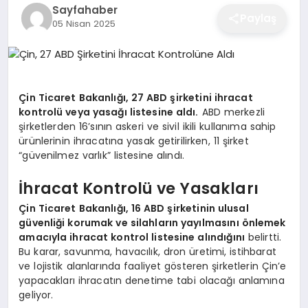
Sayfahaber
EĞITIM
Paylaş
05 Nisan 2025
EKONOMI
Çin Ticaret Bakanlığı, 27 ABD şirketini ihracat
kontrolü veya yasağı listesine aldı.
ABD merkezli
SAĞLIK
şirketlerden 16’sının askeri ve sivil ikili kullanıma sahip
ürünlerinin ihracatına yasak getirilirken, 11 şirket
“güvenilmez varlık” listesine alındı.
SPOR
İhracat Kontrolü ve Yasakları
Çin Ticaret Bakanlığı, 16 ABD şirketinin ulusal
YAŞAM
güvenliği korumak ve silahların yayılmasını önlemek
amacıyla ihracat kontrol listesine alındığını
belirtti.
Bu karar, savunma, havacılık, dron üretimi, istihbarat
ve lojistik alanlarında faaliyet gösteren şirketlerin Çin’e
DIĞER
yapacakları ihracatın denetime tabi olacağı anlamına
geliyor.