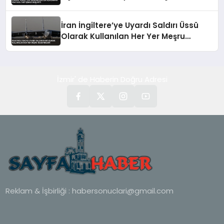
Başlattı
İran İngiltere’ye Uyardı Saldırı Üssü
Olarak Kullanılan Her Yer Meşru
Hedefimizdir
İzmir' de Haberin Doğru Adresi
Reklam & İşbirliği :
habersonuclari@gmail.com