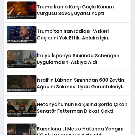
Trump İran’a Karşı Güçlü Konum
Vurgusu Savaş Uyarısı Yaptı
Trump’tan İran İddiası: ‘Askeri
Güçlerini Yok Ettik, Abluka İçin
Yalvarıyorlar’
İtalya İspanya Sınırında Schengen
Uygulamasını Askıya Aldı
İsrail’in Lübnan Sınırından 600 Zeytin
Ağacını Sökmesi Uydu Görüntüleriyle
Belgelendi
Netanyahu’nun Karşısına Şortla Çıkan
Senatör Fetterman Dikkat Çekti
Barselona L1 Metro Hattında Yangın: