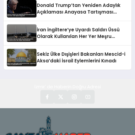
Donald Trump’tan Yeniden Adaylık
Açıklaması Anayasa Tartışması
Başlattı
İran İngiltere’ye Uyardı Saldırı Üssü
Olarak Kullanılan Her Yer Meşru
Hedefimizdir
Sekiz Ülke Dışişleri Bakanları Mescid-i
Aksa’daki İsrail Eylemlerini Kınadı
İzmir' de Haberin Doğru Adresi