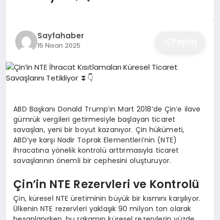
EĞITIM
Sayfahaber
Paylaş
15 Nisan 2025
EKONOMI
SAĞLIK
ABD Başkanı Donald Trump’ın Mart 2018’de Çin’e ilave
SPOR
gümrük vergileri getirmesiyle başlayan ticaret
savaşları, yeni bir boyut kazanıyor. Çin hükümeti,
ABD’ye karşı Nadir Toprak Elementleri’nin (NTE)
ihracatına yönelik kontrolü arttırmasıyla ticaret
YAŞAM
savaşlarının önemli bir cephesini oluşturuyor.
Çin’in NTE Rezervleri ve Kontrolü
DIĞER
Çin, küresel NTE üretiminin büyük bir kısmını karşılıyor.
Ülkenin NTE rezervleri yaklaşık 90 milyon ton olarak
hesaplanırken, bu rakamın küresel rezervlerin yüzde