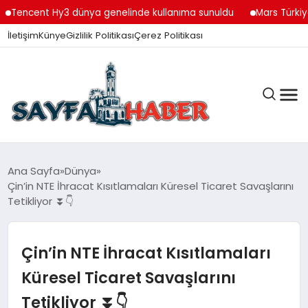
cent Hy3 dünya genelinde kullanıma sunuldu
Mars Türkiye’den 
İletişim
Künye
Gizlilik Politikası
Çerez Politikası
ANA SAYFA
Ana Sayfa
Dünya
Çin’in NTE İhracat Kısıtlamaları Küresel Ticaret Savaşlarını
Tetikliyor ⏬👇
GÜNDEM
Çin’in NTE İhracat Kısıtlamaları
İZMIR HABERLERI
Küresel Ticaret Savaşlarını
Tetikliyor ⏬👇