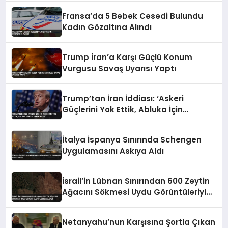
Fransa’da 5 Bebek Cesedi Bulundu
Kadın Gözaltına Alındı
Trump İran’a Karşı Güçlü Konum
Vurgusu Savaş Uyarısı Yaptı
Trump’tan İran İddiası: ‘Askeri
Güçlerini Yok Ettik, Abluka İçin
Yalvarıyorlar’
İtalya İspanya Sınırında Schengen
Uygulamasını Askıya Aldı
İsrail’in Lübnan Sınırından 600 Zeytin
Ağacını Sökmesi Uydu Görüntüleriyle
Belgelendi
Netanyahu’nun Karşısına Şortla Çıkan