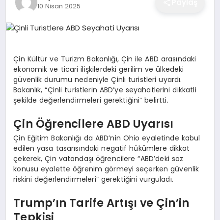
Paylaş
10 Nisan 2025
EĞITIM
EKONOMI
Çin Kültür ve Turizm Bakanlığı, Çin ile ABD arasındaki
ekonomik ve ticari ilişkilerdeki gerilim ve ülkedeki
güvenlik durumu nedeniyle Çinli turistleri uyardı.
SAĞLIK
Bakanlık, “Çinli turistlerin ABD’ye seyahatlerini dikkatli
şekilde değerlendirmeleri gerektiğini” belirtti.
SPOR
Çin Öğrencilere ABD Uyarısı
Çin Eğitim Bakanlığı da ABD’nin Ohio eyaletinde kabul
edilen yasa tasarısındaki negatif hükümlere dikkat
YAŞAM
çekerek, Çin vatandaşı öğrencilere “ABD’deki söz
konusu eyalette öğrenim görmeyi seçerken güvenlik
riskini değerlendirmeleri” gerektiğini vurguladı.
DIĞER
Trump’ın Tarife Artışı ve Çin’in
Tepkisi