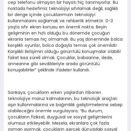
cep telefonu olmayan bir hayatı hiç tanımıyorlar. Bu
noktada hedefimiz teknolojiyi sıfırlamak değil, sağlıklı
bir denge içinde çocuklarımızın teknolojiyi
kullanmalarını sağlamak ve rehberlik etmektir. 0-3
yaşta sıfır ekran konusu en önemli nokta. Beyin
gelişiminin en hızlı olduğu bu dönemde çocuğun
ekranla teması hiç olmamalı. Bu yaş döneminde bolca
karşılıklı oyunlar, bolca doğayla temas çok önemlidir.
Karşılıklı iletişimin olduğu görüntülü konuşmalar olabilir
fakat kısa süreli olmalı. Çocuklar, babaanne, dede,
anneanne gibi sevdikleriyle arada görüntülü
konuşabilirler” şeklinde ifadeler kullandı.
Sarıkaya, çocukların erken yaşlardan itibaren
teknolojiye maruz kalmalarının, bu teknolojik araçları
aşırı kullanmalarına ve bağımlılık geliştirmelerine sebep
olabileceğini önemle vurgulayara; “Bu durum,
çocukların fiziksel, duygusal ve sosyal gelişimlerini
olumsuz etkileyebilir. Mesela, ekranlara çok fazla
zaman ayırmak, çocukların gerçek dünyadaki sosyal