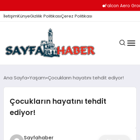
Falcon Aero Group, K
İletişim
Künye
Gizlilik Politikası
Çerez Politikası
ANA SAYFA
Ana Sayfa
Yaşam
Çocukların hayatını tehdit ediyor!
Çocukların hayatını tehdit
GÜNDEM
ediyor!
İZMIR HABERLERI
Sayfahaber