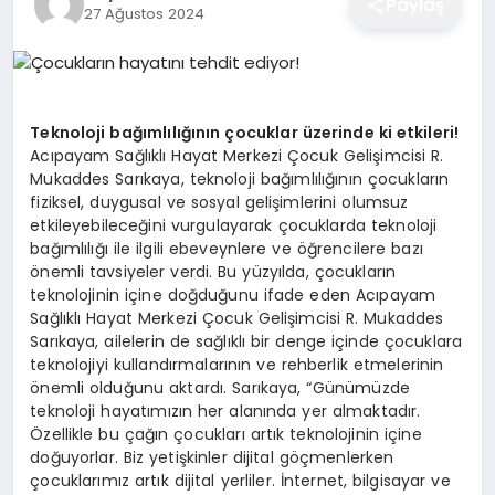
Paylaş
27 Ağustos 2024
EĞITIM
EKONOMI
Teknoloji bağımlılığının çocuklar üzerinde ki etkileri!
Acıpayam Sağlıklı Hayat Merkezi Çocuk Gelişimcisi R.
Mukaddes Sarıkaya, teknoloji bağımlılığının çocukların
SAĞLIK
fiziksel, duygusal ve sosyal gelişimlerini olumsuz
etkileyebileceğini vurgulayarak çocuklarda teknoloji
bağımlılığı ile ilgili ebeveynlere ve öğrencilere bazı
SPOR
önemli tavsiyeler verdi. Bu yüzyılda, çocukların
teknolojinin içine doğduğunu ifade eden Acıpayam
Sağlıklı Hayat Merkezi Çocuk Gelişimcisi R. Mukaddes
Sarıkaya, ailelerin de sağlıklı bir denge içinde çocuklara
YAŞAM
teknolojiyi kullandırmalarının ve rehberlik etmelerinin
önemli olduğunu aktardı. Sarıkaya, “Günümüzde
teknoloji hayatımızın her alanında yer almaktadır.
DIĞER
Özellikle bu çağın çocukları artık teknolojinin içine
doğuyorlar. Biz yetişkinler dijital göçmenlerken
çocuklarımız artık dijital yerliler. İnternet, bilgisayar ve