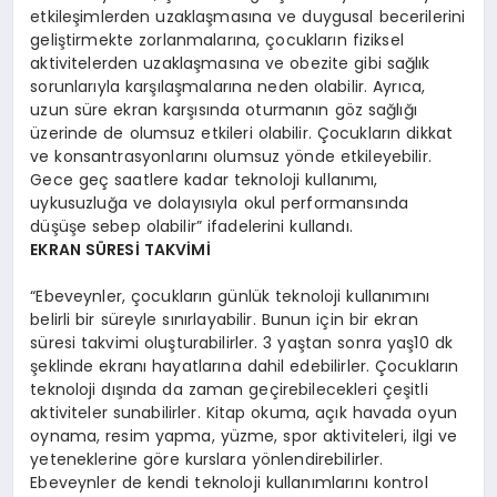
etkileşimlerden uzaklaşmasına ve duygusal becerilerini
geliştirmekte zorlanmalarına, çocukların fiziksel
aktivitelerden uzaklaşmasına ve obezite gibi sağlık
sorunlarıyla karşılaşmalarına neden olabilir. Ayrıca,
uzun süre ekran karşısında oturmanın göz sağlığı
üzerinde de olumsuz etkileri olabilir. Çocukların dikkat
ve konsantrasyonlarını olumsuz yönde etkileyebilir.
Gece geç saatlere kadar teknoloji kullanımı,
uykusuzluğa ve dolayısıyla okul performansında
düşüşe sebep olabilir” ifadelerini kullandı.
EKRAN SÜRESİ TAKVİMİ
“Ebeveynler, çocukların günlük teknoloji kullanımını
belirli bir süreyle sınırlayabilir. Bunun için bir ekran
süresi takvimi oluşturabilirler. 3 yaştan sonra yaş10 dk
şeklinde ekranı hayatlarına dahil edebilirler. Çocukların
teknoloji dışında da zaman geçirebilecekleri çeşitli
aktiviteler sunabilirler. Kitap okuma, açık havada oyun
oynama, resim yapma, yüzme, spor aktiviteleri, ilgi ve
yeteneklerine göre kurslara yönlendirebilirler.
Ebeveynler de kendi teknoloji kullanımlarını kontrol