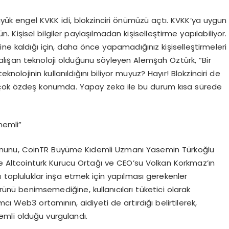
ük engel KVKK idi, blokzinciri önümüzü açtı. KVKK’ya uygun
. Kişisel bilgiler paylaşılmadan kişiselleştirme yapılabiliyor.
line kaldığı için, daha önce yapamadığınız kişiselleştirmeleri
 çalışan teknoloji olduğunu söyleyen Alemşah Öztürk, “Bir
nolojinin kullanıldığını biliyor muyuz? Hayır! Blokzinciri de
ile çok özdeş konumda. Yapay zeka ile bu durum kısa sürede
nemli”
nunu, CoinTR Büyüme Kıdemli Uzmanı Yasemin Türkoğlu
 ile Altcointurk Kurucu Ortağı ve CEO’su Volkan Korkmaz’ın
 topluluklar inşa etmek için yapılması gerekenler
rünü benimsemediğine, kullanıcıları tüketici olarak
mcı Web3 ortamının, aidiyeti de artırdığı belirtilerek,
mli olduğu vurgulandı.