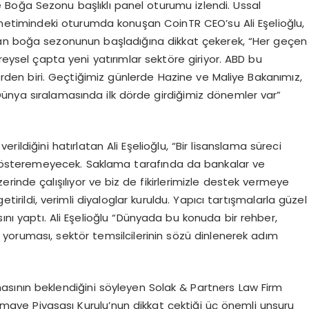
Boğa Sezonu başlıklı panel oturumu izlendi. Ussal
önetimindeki oturumda konuşan CoinTR CEO’su Ali Eşelioğlu,
dan boğa sezonunun başladığına dikkat çekerek, “Her geçen
ysel çapta yeni yatırımlar sektöre giriyor. ABD bu
rden biri. Geçtiğimiz günlerde Hazine ve Maliye Bakanımız,
ünya sıralamasında ilk dörde girdiğimiz dönemler var”
ildiğini hatırlatan Ali Eşelioğlu, “Bir lisanslama süreci
 gösteremeyecek. Saklama tarafında da bankalar ve
rinde çalışılıyor ve biz de fikirlerimizle destek vermeye
etirildi, verimli diyaloglar kuruldu. Yapıcı tartışmalarla güzel
nı yaptı. Ali Eşelioğlu “Dünyada bu konuda bir rehber,
 yoruması, sektör temsilcilerinin sözü dinlenerek adım
nmasının beklendiğini söyleyen Solak & Partners Law Firm
maye Piyasası Kurulu’nun dikkat çektiği üç önemli unsuru