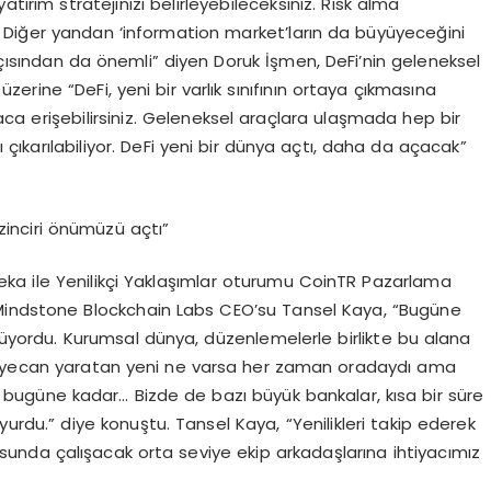
yatırım stratejinizi belirleyebileceksiniz. Risk alma
 Diğer yandan ‘information market’ların da büyüyeceğini
ısından da önemli” diyen Doruk İşmen, DeFi’nin geleneksel
 üzerine “DeFi, yeni bir varlık sınıfının ortaya çıkmasına
ca erişebilirsiniz. Geleneksel araçlara ulaşmada hep bir
arı çıkarılabiliyor. DeFi yeni bir dünya açtı, daha da açacak”
zinciri önümüzü açtı”
ka ile Yenilikçi Yaklaşımlar oturumu CoinTR Pazarlama
 Mindstone Blockchain Labs CEO’su Tansel Kaya, “Bugüne
ülüyordu. Kurumsal dünya, düzenlemelerle birlikte bu alana
, heyecan yaratan yeni ne varsa her zaman oradaydı ama
i bugüne kadar… Bizde de bazı büyük bankalar, kısa bir süre
rdu.” diye konuştu. Tansel Kaya, “Yenilikleri takip ederek
usunda çalışacak orta seviye ekip arkadaşlarına ihtiyacımız