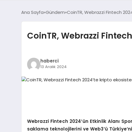
Ana Sayfa
Gündem
CoinTR, Webrazzi Fintech 2024’t
CoinTR, Webrazzi Fintech 
haberci
13 Aralık 2024
Webrazzi Fintech 2024
’ü
n Etkinlik Alan
ı
Spon
saklama teknolojilerini ve Web3
’ü
T
ü
rkiye
’
n