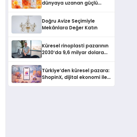
dünyaya uzanan güçlü
büyümesini sürdürüyor
Doğru Avize Seçimiyle
Mekânlara Değer Katın
Küresel rinoplasti pazarının
2030’da 9,6 milyar dolara
ulaşması bekleniyor
Türkiye’den küresel pazara:
ShopinX, dijital ekonomi ile
gerçek dünya alışverişini bir
araya getirmeyi hedefliyor