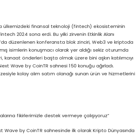
la ülkemizdeki finansal teknoloji (fintech) ekosisteminin
ntech 2024 sona erdi. Bu yılki zirvenin Etkinlik Alanı
l’da düzenlenen konferansta blok zinciri, Web3 ve kriptoda
mış isimlerin konuşmacı olarak yer aldığı sekiz oturumda
, kanaat önderleri başta olmak üzere bini aşkın katılımcıyı
u Next Wave by CoinTR sahnesi 150 konuğu ağırladı.
azesiyle kolay alım satım olanağı sunan ürün ve hizmetlerini
larına fikirlerimizle destek vermeye çalışıyoruz”
t Wave by CoinTR sahnesinde ilk olarak Kripto Dünyasında