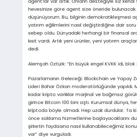
agent’lar var artık. Onların desteğiyle siz kendi 
hevesinize göre agent size öneride bulunacak.
düşünüyorum. Bu, bilginin demokratikleşmesi aç
yatırım eğilimlerini nasıl değiştirdiğine dair soru
sebep oldu. Dünyadaki herhangi bir finansal ara
kısıt vardı. Artık yeni ürünler, yeni yatırım araçl
dedi.
Alemşah Öztürk: “En büyük engel KVKK idi, blok 
Pazarlamanın Geleceği: Blockchain ve Yapay Ze
Lideri Bahar Özkan moderatörlüğünde yapıldı.
kadar kripto varlıklar marjinal ve bağımsız gör
girince Bitcoin 100 bini aştı. Kurumsal dünya
kriptoda böyle olmadı. Hep uzak durdular. Ta k
önce saklama hizmetlerine başlayacaklarını duyu
şirketin faydasına nasıl kullanabileceğimiz kon
var” diye vurguladı.