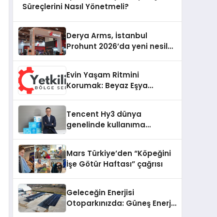
Süreçlerini Nasıl Yönetmeli?
Derya Arms, İstanbul
Prohunt 2026’da yeni nesil
ürünlerini ve global marka
vizyonunu sergiledi
Evin Yaşam Ritmini
Korumak: Beyaz Eşya
Arızalarında Dürüst ve İnsan
Odaklı Destek
Tencent Hy3 dünya
genelinde kullanıma
sunuldu
Mars Türkiye’den “Köpeğini
İşe Götür Haftası” çağrısı
Geleceğin Enerjisi
Otoparkınızda: Güneş Enerjili
Carport (Solar Otopark)