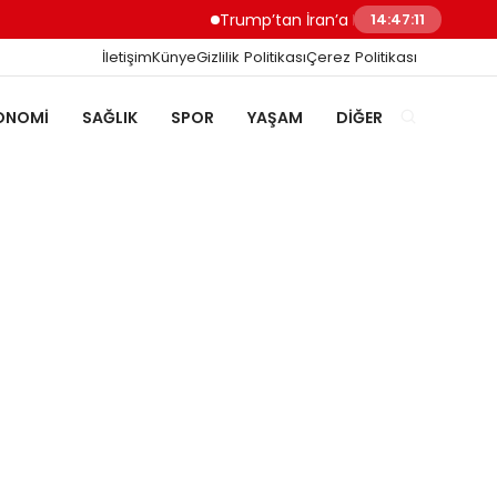
Trump’tan İran’a Müzakere Uyarısı Son Şans
14:47:12
İletişim
Künye
Gizlilik Politikası
Çerez Politikası
ONOMI
SAĞLIK
SPOR
YAŞAM
DIĞER