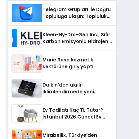
Nedir?
Telegram Grupları ile Doğru
Topluluğa Ulaşın: Topluluk
Büyütmek İsteyenlere
Telegram Dizinleri
Kleen-Hy-Dro-Gen Inc., Sıfır
Karbon Emisyonlu Hidrojen
Isıtma Teknolojisinde ISO ve
TSSA Düzenleyici Onaylarını
Marie Rose kozmetik
Aldı
sektörüne giriş yaptı
Daikin’den akıllı
iklimlendirmede yeni
dönem: Madoka Plus
Türkiye’de
Ev Tadilatı Kaç TL Tutar?
İstanbul 2026 Güncel Ev
Tadilat Maliyet Rehberi
Mirabellix, Türkiye’den