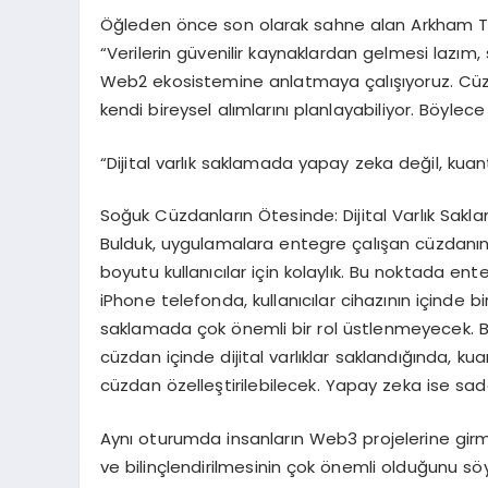
Öğleden önce son olarak sahne alan Arkham Türk
“Verilerin güvenilir kaynaklardan gelmesi lazım, 
Web2 ekosistemine anlatmaya çalışıyoruz. Cüzda
kendi bireysel alımlarını planlayabiliyor. Böylece
“Dijital varlık saklamada yapay zeka değil, kuant
Soğuk Cüzdanların Ötesinde: Dijital Varlık Sakl
Bulduk, uygulamalara entegre çalışan cüzdanın 
boyutu kullanıcılar için kolaylık. Bu noktada ent
iPhone telefonda, kullanıcılar cihazının içinde b
saklamada çok önemli bir rol üstlenmeyecek. Bu
cüzdan içinde dijital varlıklar saklandığında, ku
cüzdan özelleştirilebilecek. Yapay zeka ise sa
Aynı oturumda insanların Web3 projelerine girmek
ve bilinçlendirilmesinin çok önemli olduğunu s