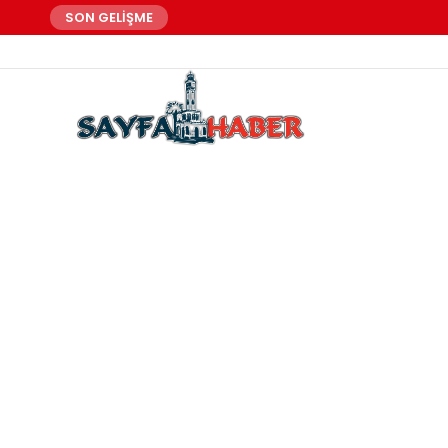
SON GELİŞME