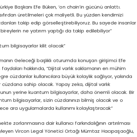
iye Başkanı Efe Büken, ‘on chain’in gücünü anlattı.
sıfırdan üretilmeleri çok maliyetli. Bu yüzden kendimizi
nları takip edip görselleştirebiliyoruz. Bu sayede insanlar
 bireylerin ne yatırım yaptığı da takip edilebiliyor”
um bilgisayarlar kilit olacak”
amanın Geleceği başlıklı oturumda konuşan girişimci Efe
faydaları hakkında, “Dijital varlık saklamanın en mühim
egre cüzdanlar kullanıcılara büyük kolaylık sağlıyor, yakında
ir cüzdana sahip olacak. Yapay zeka, dijital varlık
nun yerine kuantum bilgisayarlar, daha önemli olacak. Bir
antum bilgisayarlar, sizin cüzdanınızı bilmiş olacak ve o
dece ara uygulamalarda kullanımı kolaylaştıracak”
te zorlanmasına dair kullanıcı farkındalığının artırılması
öyleyen Vircon Legal Yönetici Ortağı Mümtaz Hacıpaşaoğlu,