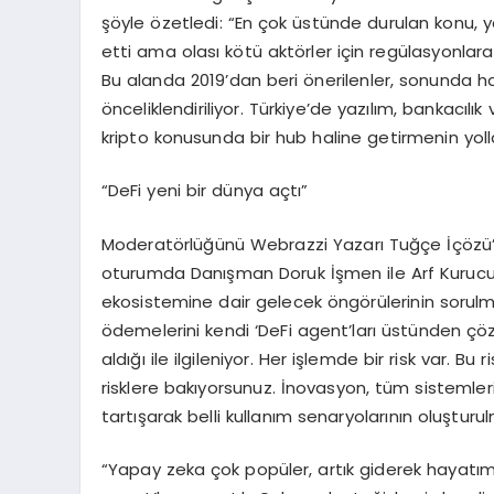
şöyle özetledi: “En çok üstünde durulan konu, ya
etti ama olası kötü aktörler için regülasyonlara
Bu alanda 2019’dan beri önerilenler, sonunda h
önceliklendiriliyor. Türkiye’de yazılım, bankacıl
kripto konusunda bir hub haline getirmenin yolla
“DeFi yeni bir dünya açtı”
Moderatörlüğünü Webrazzi Yazarı Tuğçe İçözü’ün 
oturumda Danışman Doruk İşmen ile Arf Kurucu 
ekosistemine dair gelecek öngörülerinin sorulmas
ödemelerini kendi ‘DeFi agent’ları üstünden çözm
aldığı ile ilgileniyor. Her işlemde bir risk var. B
risklere bakıyorsunuz. İnovasyon, tüm sistemleri
tartışarak belli kullanım senaryolarının oluştur
“Yapay zeka çok popüler, artık giderek hayatımı