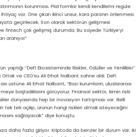
tırımcının korunması. Platformlar kendi kendilerini regüle
 ihtiyaç var. Öne çıkan ikinci unsur, kara paranın önlenmesi.
ayata geçirilecek. Son olarak sektörün gelişmesi
ık ve fintech çok gelişmiş durumda. Bu sayede Türkiye’yi
rı aranıyor”
yaptığı “DeFi Ekosisteminde Riskler, Ödüller ve Yenilikler”
Ortak ve CEO’su Ali Erhat Nalbant sahne aldı. DeFi
ı üstüne Ali Erhat Nalbant, “Bazı kurumların, uluslararası
eye başladıklarını görüyoruz. Finansal sektör, kimin riski
u riskler dünyasında hep bir inovasyon tartışması var. Belli
n tek tek açılıp, ürünün hangi riskleri almak isteyeceğini
ulmasını sağlayacak” diye konuştu.
za daha fazla giriyor. Kriptoda da benzer bir durum var. AI