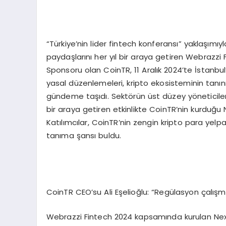
“Türkiye’nin lider fintech konferansı” yaklaşımıy
paydaşlarını her yıl bir araya getiren Webrazzi Fi
Sponsoru olan CoinTR, 11 Aralık 2024’te İstanbu
yasal düzenlemeleri, kripto ekosisteminin tanın
gündeme taşıdı. Sektörün üst düzey yöneticileri
bir araya getiren etkinlikte CoinTR’nin kurduğ
Katılımcılar, CoinTR’nin zengin kripto para yelp
tanıma şansı buldu.
CoinTR CEO’su Ali Eşelioğlu: “Regülasyon çalışma
Webrazzi Fintech 2024 kapsamında kurulan Nex