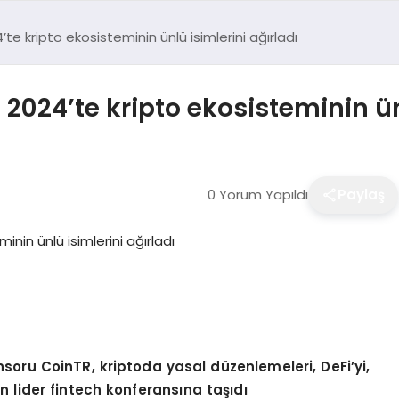
e kripto ekosisteminin ünlü isimlerini ağırladı
2024’te kripto ekosisteminin ünl
0 Yorum Yapıldı
Paylaş
soru CoinTR, kriptoda yasal d
ü
zenlemeleri, DeFi’yi,
in lider fintech konferans
ı
na ta
şı
d
ı