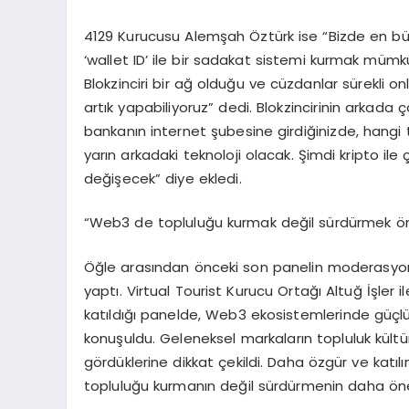
4129 Kurucusu Alemşah Öztürk ise “Bizde en büy
‘wallet ID’ ile bir sadakat sistemi kurmak mümkün
Blokzinciri bir ağ olduğu ve cüzdanlar sürekli on
artık yapabiliyoruz” dedi. Blokzincirinin arkada
bankanın internet şubesine girdiğinizde, hangi tek
yarın arkadaki teknoloji olacak. Şimdi kripto 
değişecek” diye ekledi.
“Web3 de topluluğu kurmak değil sürdürmek ö
Öğle arasından önceki son panelin moderasyo
yaptı. Virtual Tourist Kurucu Ortağı Altuğ İşler
katıldığı panelde, Web3 ekosistemlerinde güçlü
konuşuldu. Geleneksel markaların topluluk kültü
gördüklerine dikkat çekildi. Daha özgür ve katılı
topluluğu kurmanın değil sürdürmenin daha öne