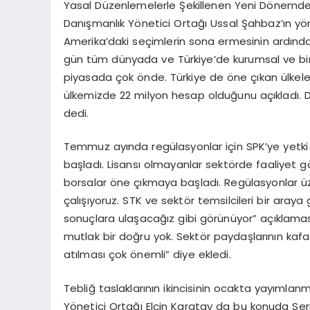
Yasal Düzenlemelerle Şekillenen Yeni Dönemde 
Danışmanlık Yönetici Ortağı Ussal Şahbaz’ın y
Amerika’daki seçimlerin sona ermesinin ardın
gün tüm dünyada ve Türkiye’de kurumsal ve bire
piyasada çok önde. Türkiye de öne çıkan ülkele
ülkemizde 22 milyon hesap olduğunu açıkladı. D
dedi.
Temmuz ayında regülasyonlar için SPK’ye yetki ver
başladı. Lisansı olmayanlar sektörde faaliyet
borsalar öne çıkmaya başladı. Regülasyonlar üze
çalışıyoruz. STK ve sektör temsilcileri bir araya g
sonuçlara ulaşacağız gibi görünüyor” açıklaması
mutlak bir doğru yok. Sektör paydaşlarının kafa
atılması çok önemli” diye ekledi.
Tebliğ taslaklarının ikincisinin ocakta yayımla
Yönetici Ortağı Elçin Karatay da bu konuda Ser