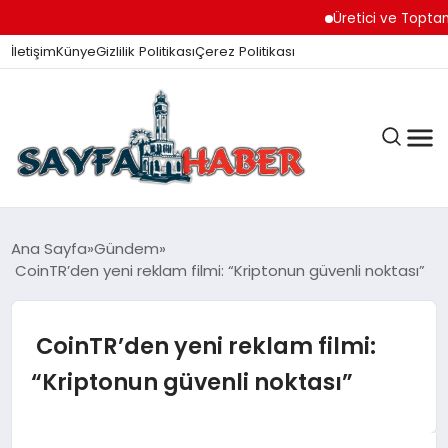
Üretici ve Toptancılar D
İletişim
Künye
Gizlilik Politikası
Çerez Politikası
ANA SAYFA
Ana Sayfa
Gündem
CoinTR’den yeni reklam filmi: “Kriptonun güvenli noktası”
GÜNDEM
CoinTR’den yeni reklam filmi:
“Kriptonun güvenli noktası”
İZMIR HABERLERI