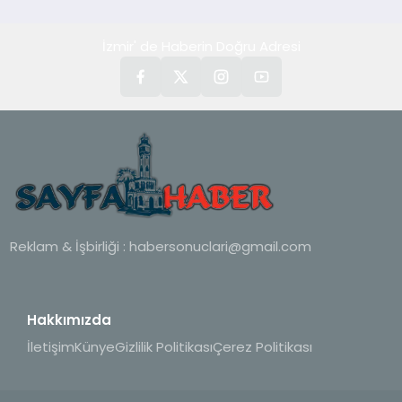
hedefliyor
İzmir' de Haberin Doğru Adresi
Reklam & İşbirliği :
habersonuclari@gmail.com
Hakkımızda
İletişim
Künye
Gizlilik Politikası
Çerez Politikası