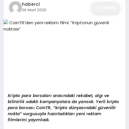
haberci
EĞITIM
Paylaş
06 Mart 2025
EKONOMI
SAĞLIK
SPOR
YAŞAM
Kripto para borsalar
ı arasındaki rekabet,
alg
ı ve
bilinirlik odaklı kampanyalara da yansıdı. Yerli kripto
para borsası
CoinTR,
“
k
ripto d
ünyasındaki güvenilir
DIĞER
nokta” vurgusuyla hazırladıkları yeni reklam
filmlerini yayımladı.