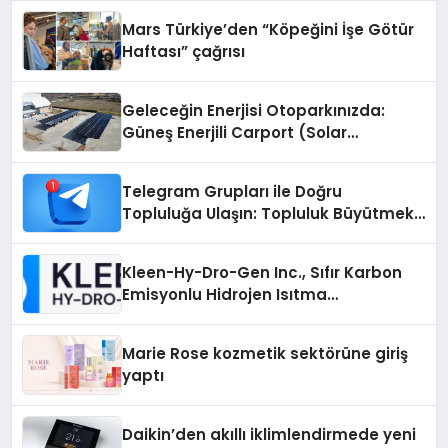
Mars Türkiye’den “Köpeğini İşe Götür
Haftası” çağrısı
Geleceğin Enerjisi Otoparkınızda:
Güneş Enerjili Carport (Solar
Otopark) Nedir?
Telegram Grupları ile Doğru
Topluluğa Ulaşın: Topluluk Büyütmek
İsteyenlere Telegram Dizinleri
Kleen-Hy-Dro-Gen Inc., Sıfır Karbon
Emisyonlu Hidrojen Isıtma
Teknolojisinde ISO ve TSSA
Düzenleyici Onaylarını Aldı
Marie Rose kozmetik sektörüne giriş
yaptı
Daikin’den akıllı iklimlendirmede yeni