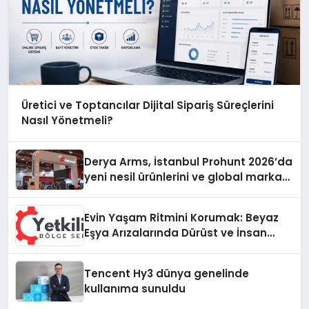
Üretici ve Toptancılar Dijital Sipariş Süreçlerini
Nasıl Yönetmeli?
Derya Arms, İstanbul Prohunt 2026’da
yeni nesil ürünlerini ve global marka
vizyonunu sergiledi
Evin Yaşam Ritmini Korumak: Beyaz
Eşya Arızalarında Dürüst ve İnsan
Odaklı Destek
Tencent Hy3 dünya genelinde
kullanıma sunuldu