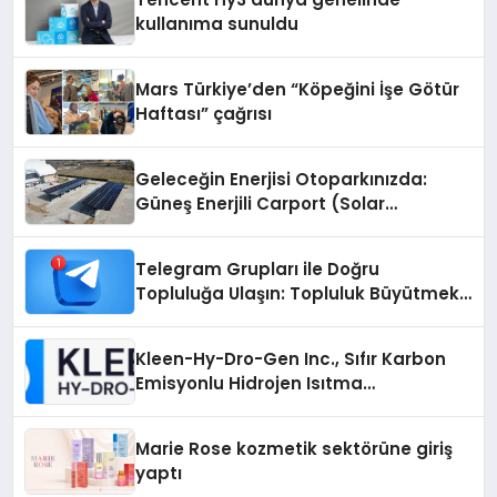
kullanıma sunuldu
Mars Türkiye’den “Köpeğini İşe Götür
Haftası” çağrısı
Geleceğin Enerjisi Otoparkınızda:
Güneş Enerjili Carport (Solar
Otopark) Nedir?
Telegram Grupları ile Doğru
Topluluğa Ulaşın: Topluluk Büyütmek
İsteyenlere Telegram Dizinleri
Kleen-Hy-Dro-Gen Inc., Sıfır Karbon
Emisyonlu Hidrojen Isıtma
Teknolojisinde ISO ve TSSA
Düzenleyici Onaylarını Aldı
Marie Rose kozmetik sektörüne giriş
yaptı