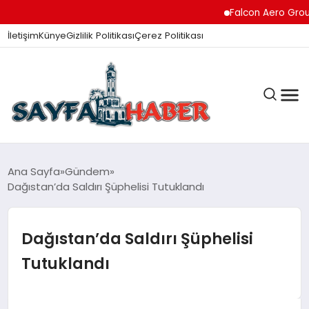
Falcon Aero Group, Hav
İletişim
Künye
Gizlilik Politikası
Çerez Politikası
ANA SAYFA
Ana Sayfa
Gündem
Dağıstan’da Saldırı Şüphelisi Tutuklandı
GÜNDEM
Dağıstan’da Saldırı Şüphelisi
Tutuklandı
İZMIR HABERLERI