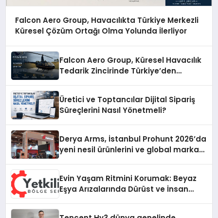
Falcon Aero Group, Havacılıkta Türkiye Merkezli
Küresel Çözüm Ortağı Olma Yolunda İlerliyor
Falcon Aero Group, Küresel Havacılık
Tedarik Zincirinde Türkiye’den
Dünyaya Açılıyor
Üretici ve Toptancılar Dijital Sipariş
Süreçlerini Nasıl Yönetmeli?
Derya Arms, İstanbul Prohunt 2026’da
yeni nesil ürünlerini ve global marka
vizyonunu sergiledi
Evin Yaşam Ritmini Korumak: Beyaz
Eşya Arızalarında Dürüst ve İnsan
Odaklı Destek
Tencent Hy3 dünya genelinde