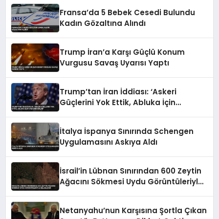
Fransa’da 5 Bebek Cesedi Bulundu
Kadın Gözaltına Alındı
Trump İran’a Karşı Güçlü Konum
Vurgusu Savaş Uyarısı Yaptı
Trump’tan İran İddiası: ‘Askeri
Güçlerini Yok Ettik, Abluka İçin
Yalvarıyorlar’
İtalya İspanya Sınırında Schengen
Uygulamasını Askıya Aldı
İsrail’in Lübnan Sınırından 600 Zeytin
Ağacını Sökmesi Uydu Görüntüleriyle
Belgelendi
Netanyahu’nun Karşısına Şortla Çıkan