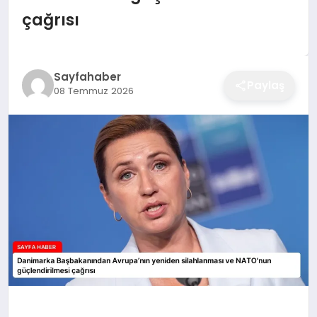
EĞITIM
çağrısı
EKONOMI
Sayfahaber
Paylaş
08 Temmuz 2026
SAĞLIK
SPOR
YAŞAM
DIĞER