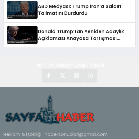
ABD Medyası: Trump İran’a Saldırı
Talimatını Durdurdu
Donald Trump’tan Yeniden Adaylık
Açıklaması Anayasa Tartışması
Başlattı
İzmir' de Haberin Doğru Adresi
Reklam & İşbirliği :
habersonuclari@gmail.com