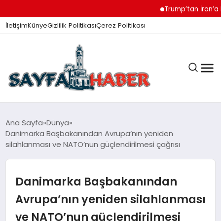
Trump’tan İran’a Müzak
İletişim
Künye
Gizlilik Politikası
Çerez Politikası
ANA SAYFA
Ana Sayfa
Dünya
Danimarka Başbakanından Avrupa’nın yeniden
silahlanması ve NATO’nun güçlendirilmesi çağrısı
GÜNDEM
Danimarka Başbakanından
İZMIR HABERLERI
Avrupa’nın yeniden silahlanması
ve NATO’nun güçlendirilmesi