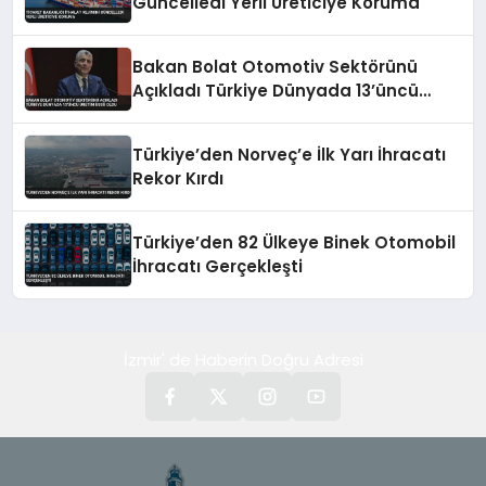
Güncelledi Yerli Üreticiye Koruma
Bakan Bolat Otomotiv Sektörünü
Açıkladı Türkiye Dünyada 13’üncü
Üretim Üssü Oldu
Türkiye’den Norveç’e İlk Yarı İhracatı
Rekor Kırdı
Türkiye’den 82 Ülkeye Binek Otomobil
İhracatı Gerçekleşti
İzmir' de Haberin Doğru Adresi