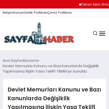
Falcon Aero Group, Hav
İletişim
Künye
Gizlilik Politikası
Çerez Politikası
ANA SAYFA
Ana Sayfa
Ekonomi
Devlet Memurları Kanunu ve Bazı Kanunlarda Değişiklik
Yapılmasına İlişkin Yasa Teklifi TBMM’ye Sunuldu
GÜNDEM
Devlet Memurları Kanunu ve Bazı
İZMIR HABERLERI
Kanunlarda Değişiklik
Yapılmasına İlişkin Yasa Teklifi