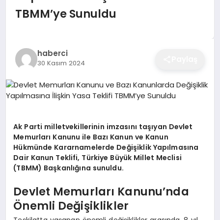
EĞITIM
TBMM’ye Sunuldu
EKONOMI
haberci
Paylaş
30 Kasım 2024
SAĞLIK
SPOR
Ak Parti milletvekillerinin imzasını taşıyan Devlet
Memurları Kanunu ile Bazı Kanun ve Kanun
Hükmünde Kararnamelerde Değişiklik Yapılmasına
YAŞAM
Dair Kanun Teklifi, Türkiye Büyük Millet Meclisi
(TBMM) Başkanlığına sunuldu.
Devlet Memurları Kanunu’nda
DIĞER
Önemli Değişiklikler