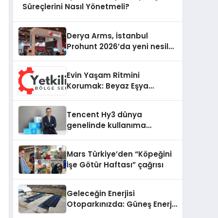
Süreçlerini Nasıl Yönetmeli?
Derya Arms, İstanbul
Prohunt 2026’da yeni nesil
ürünlerini ve global marka
vizyonunu sergiledi
Evin Yaşam Ritmini
Korumak: Beyaz Eşya
Arızalarında Dürüst ve İnsan
Odaklı Destek
Tencent Hy3 dünya
genelinde kullanıma
sunuldu
Mars Türkiye’den “Köpeğini
İşe Götür Haftası” çağrısı
Geleceğin Enerjisi
Otoparkınızda: Güneş Enerjili
Carport (Solar Otopark)