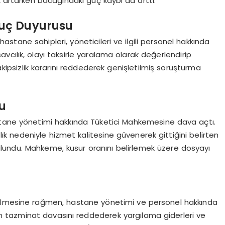
k artarken bacağındaki güç kaybı da arttı.
Suç Duyurusu
 hastane sahipleri, yöneticileri ve ilgili personel hakkında
cılık, olayı taksirle yaralama olarak değerlendirip
takipsizlik kararını reddederek genişletilmiş soruşturma
u
stane yönetimi hakkında Tüketici Mahkemesine dava açtı.
 nedeniyle hizmet kalitesine güvenerek gittiğini belirten
lundu. Mahkeme, kusur oranını belirlemek üzere dosyayı
dilmesine rağmen, hastane yönetimi ve personel hakkında
nin tazminat davasını reddederek yargılama giderleri ve