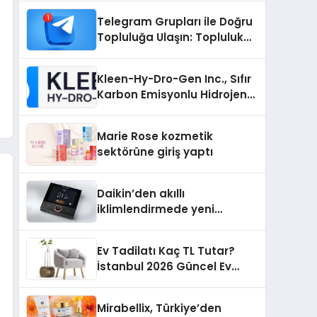
Nedir?
Telegram Grupları ile Doğru
Topluluğa Ulaşın: Topluluk
Büyütmek İsteyenlere
Telegram Dizinleri
Kleen-Hy-Dro-Gen Inc., Sıfır
Karbon Emisyonlu Hidrojen
Isıtma Teknolojisinde ISO ve
TSSA Düzenleyici Onaylarını
Marie Rose kozmetik
Aldı
sektörüne giriş yaptı
Daikin’den akıllı
iklimlendirmede yeni
dönem: Madoka Plus
Türkiye’de
Ev Tadilatı Kaç TL Tutar?
İstanbul 2026 Güncel Ev
Tadilat Maliyet Rehberi
Mirabellix, Türkiye’den