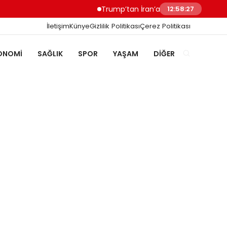
Trump’tan İran’a Müzakere Uyarısı Son Şa
12:58:28
İletişim
Künye
Gizlilik Politikası
Çerez Politikası
ONOMI
SAĞLIK
SPOR
YAŞAM
DIĞER