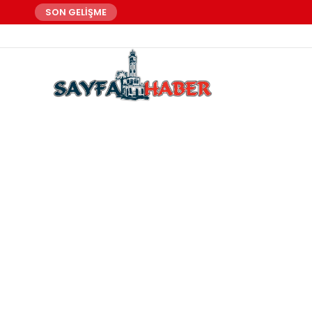
SON GELİŞME