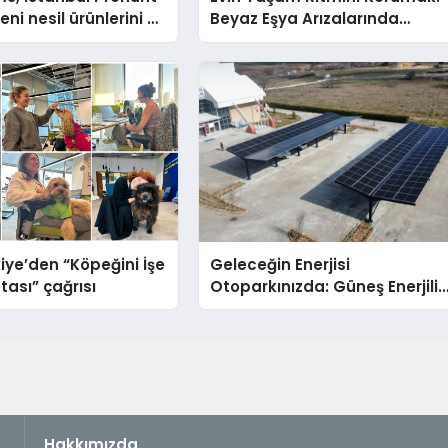
ni nesil ürünlerini ve
Beyaz Eşya Arızalarında
arka vizyonunu
Dürüst ve İnsan Odaklı Deste
iye’den “Köpeğini İşe
Geleceğin Enerjisi
tası” çağrısı
Otoparkınızda: Güneş Enerjili
Carport (Solar Otopark)
Nedir?
Hakkımızda