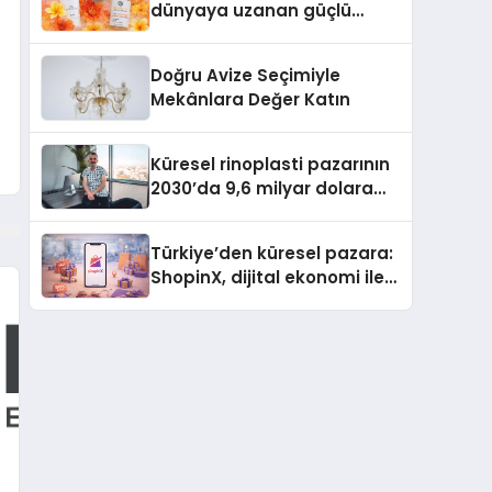
dünyaya uzanan güçlü
büyümesini sürdürüyor
Doğru Avize Seçimiyle
Mekânlara Değer Katın
Küresel rinoplasti pazarının
2030’da 9,6 milyar dolara
ulaşması bekleniyor
Türkiye’den küresel pazara:
ShopinX, dijital ekonomi ile
gerçek dünya alışverişini bir
araya getirmeyi hedefliyor