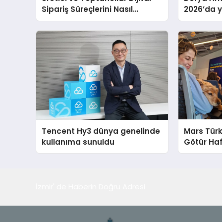
Sipariş Süreçlerini Nasıl
2026’da ye
Yönetmeli?
global m
sergiledi
Tencent Hy3 dünya genelinde
Mars Türk
kullanıma sunuldu
Götür Haf
İzmir' de Haberin Doğru Adresi