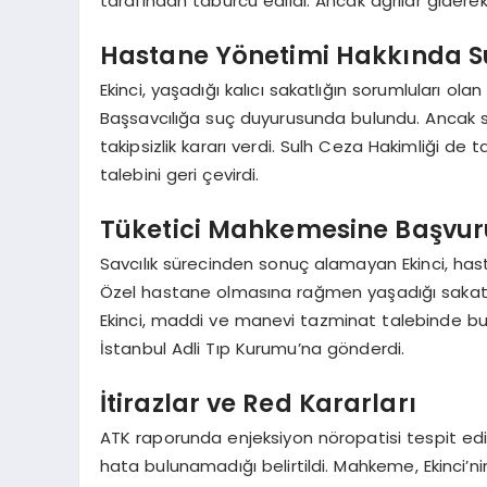
tarafından taburcu edildi. Ancak ağrılar gidere
Hastane Yönetimi Hakkında 
Ekinci, yaşadığı kalıcı sakatlığın sorumluları olan
Başsavcılığa suç duyurusunda bulundu. Ancak sav
takipsizlik kararı verdi. Sulh Ceza Hakimliği de 
talebini geri çevirdi.
Tüketici Mahkemesine Başvur
Savcılık sürecinden sonuç alamayan Ekinci, ha
Özel hastane olmasına rağmen yaşadığı sakatlık
Ekinci, maddi ve manevi tazminat talebinde bu
İstanbul Adli Tıp Kurumu’na gönderdi.
İtirazlar ve Red Kararları
ATK raporunda enjeksiyon nöropatisi tespit e
hata bulunamadığı belirtildi. Mahkeme, Ekinci’