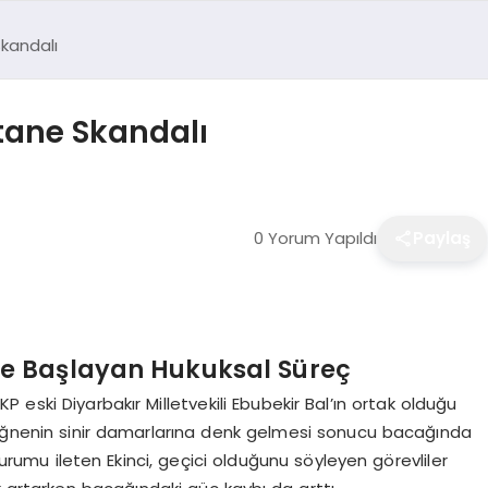
Skandalı
tane Skandalı
0 Yorum Yapıldı
Paylaş
iyle Başlayan Hukuksal Süreç
KP eski Diyarbakır Milletvekili Ebubekir Bal’ın ortak olduğu
 iğnenin sinir damarlarına denk gelmesi sonucu bacağında
 durumu ileten Ekinci, geçici olduğunu söyleyen görevliler