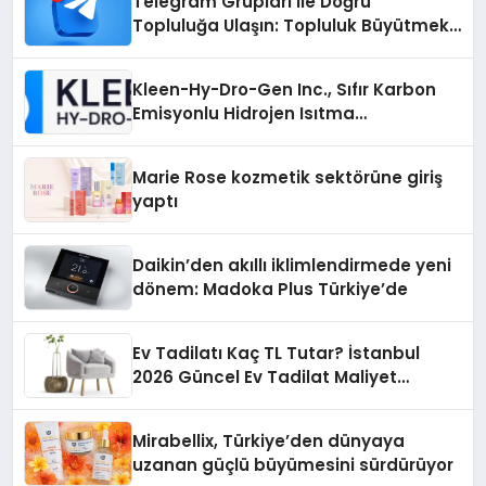
Telegram Grupları ile Doğru
Topluluğa Ulaşın: Topluluk Büyütmek
İsteyenlere Telegram Dizinleri
Kleen-Hy-Dro-Gen Inc., Sıfır Karbon
Emisyonlu Hidrojen Isıtma
Teknolojisinde ISO ve TSSA
Düzenleyici Onaylarını Aldı
Marie Rose kozmetik sektörüne giriş
yaptı
Daikin’den akıllı iklimlendirmede yeni
dönem: Madoka Plus Türkiye’de
Ev Tadilatı Kaç TL Tutar? İstanbul
2026 Güncel Ev Tadilat Maliyet
Rehberi
Mirabellix, Türkiye’den dünyaya
uzanan güçlü büyümesini sürdürüyor