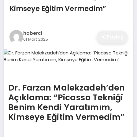
EĞITIM
Kimseye Eğitim Vermedim”
EKONOMI
haberci
Paylaş
01 Mart 2025
SAĞLIK
SPOR
Dr. Farzan Malekzadeh’den
Açıklama: “Picasso Tekniği
YAŞAM
Benim Kendi Yaratımım,
Kimseye Eğitim Vermedim”
DIĞER