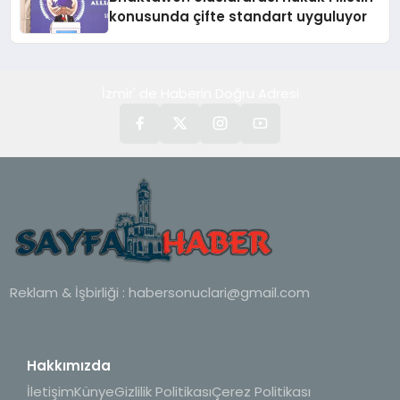
konusunda çifte standart uyguluyor
İzmir' de Haberin Doğru Adresi
Reklam & İşbirliği :
habersonuclari@gmail.com
Hakkımızda
İletişim
Künye
Gizlilik Politikası
Çerez Politikası