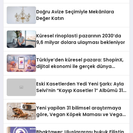
Doğru Avize Seçimiyle Mekânlara
Değer Katın
Küresel rinoplasti pazarının 2030’da
9,6 milyar dolara ulaşması bekleniyor
Türkiye’den küresel pazara: ShopinX,
dijital ekonomi ile gerçek dünya
alışverişini bir araya getirmeyi
hedefliyor
Eski Kasetlerden Yedi Yeni Şarkı: Ayla
Selvi’nin “Kayıp Kasetler 1” Albümü 31
Temmuz’da Çıktı
Yeni yapilan 31 bilimsel araştırmaya
göre, Vegan Köpek Maması ve Vegan
Kedi Mamasının İyi Sindirildiğini
Ortaya Koydu
Bhaktawer: Uluslararası hukuk Filistin