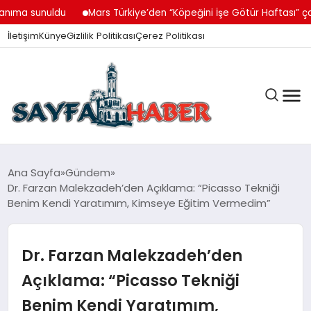
a sunuldu
Mars Türkiye’den “Köpeğini İşe Götür Haftası” çağrısı
İletişim
Künye
Gizlilik Politikası
Çerez Politikası
ANA SAYFA
Ana Sayfa
Gündem
Dr. Farzan Malekzadeh’den Açıklama: “Picasso Tekniği
Benim Kendi Yaratımım, Kimseye Eğitim Vermedim”
GÜNDEM
Dr. Farzan Malekzadeh’den
İZMIR HABERLERI
Açıklama: “Picasso Tekniği
Benim Kendi Yaratımım,