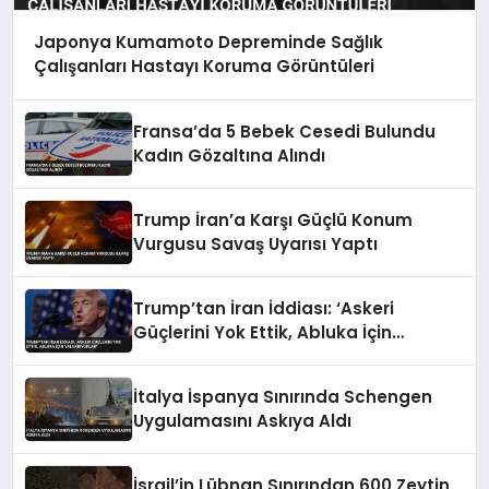
Japonya Kumamoto Depreminde Sağlık
Çalışanları Hastayı Koruma Görüntüleri
Fransa’da 5 Bebek Cesedi Bulundu
Kadın Gözaltına Alındı
Trump İran’a Karşı Güçlü Konum
Vurgusu Savaş Uyarısı Yaptı
Trump’tan İran İddiası: ‘Askeri
Güçlerini Yok Ettik, Abluka İçin
Yalvarıyorlar’
İtalya İspanya Sınırında Schengen
Uygulamasını Askıya Aldı
İsrail’in Lübnan Sınırından 600 Zeytin