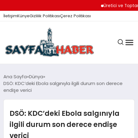
Üretici ve Toptancılar D
İletişim
Künye
Gizlilik Politikası
Çerez Politikası
ANA SAYFA
Ana Sayfa
Dünya
DSÖ: KDC’deki Ebola salgınıyla ilgili durum son derece
endişe verici
GÜNDEM
DSÖ: KDC’deki Ebola salgınıyla
İZMIR HABERLERI
ilgili durum son derece endişe
verici