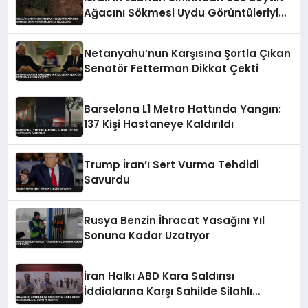
Ağacını Sökmesi Uydu Görüntüleriyle
Belgelendi
Netanyahu’nun Karşısına Şortla Çıkan
Senatör Fetterman Dikkat Çekti
Barselona L1 Metro Hattında Yangın:
137 Kişi Hastaneye Kaldırıldı
Trump İran’ı Sert Vurma Tehdidi
Savurdu
Rusya Benzin İhracat Yasağını Yıl
Sonuna Kadar Uzatıyor
İran Halkı ABD Kara Saldırısı
İddialarına Karşı Sahilde Silahlı
Devriye Geziyor