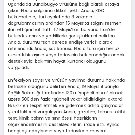
Uganda’da Bundibugyo virüsüne bağlı olarak ortaya
çıkan Ebola salgınına dikkat çekti. Ancia, KDC
hükümetinin, Ituri eyaletinde 8 vakanın
doğrulanmasının ardından 15 Mayıs’ta salgını resmen
ilan ettiğini hatırlattı. 12 Mayıs’tan bu yana Ituri’de
bulunduklarını ve yetkililerle görüştüklerini belirten
Ancia, durumu “son derece endişe verici” olarak
nitelendirdi. Ancia, söz konusu Ebola türü için henüz
ruhsatlı bir aşının veya tedavinin bulunmadığını ancak
destekleyici bakımın hayat kurtarıcı olduğunu
vurguladı.
Enfeksiyon sayısı ve virüsün yayılma durumu hakkında
belirsizlik olduğunu belirten Ancia, 19 Mayıs itibarıyla
Sağlık Bakanlığı tarafından 130’u “şüpheli ölüm” olmak
üzere 500’den fazla “şüpheli vaka” bildirildiğini aktardı.
Eksiklikleri tespit etmek ve gidermek adına çalışmalar
yürüttüklerini vurgulayan Ancia, gözetim, temas takibi,
test, klinik bakım ve sınır ötesi hazırlıkların
ölçeklendirilmesini desteklediklerini ifade etti. Ayrıca
hangi aşı adaylarının veya tedavilerin mevcut