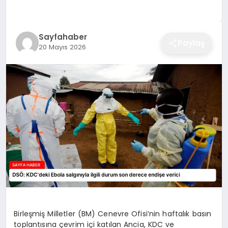
EĞITIM
Sayfahaber
Paylaş
20 Mayıs 2026
EKONOMI
SAĞLIK
SPOR
YAŞAM
DIĞER
Birleşmiş Milletler (BM) Cenevre Ofisi’nin haftalık basın
toplantısına çevrim içi katılan Ancia, KDC ve