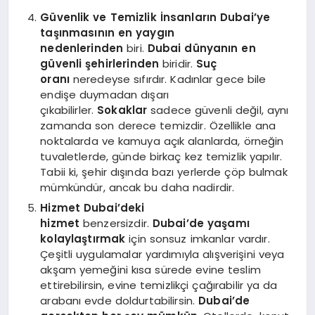
Güvenlik ve Temizlik
İnsanların Dubai’ye
taşınmasının en yaygın
nedenlerinden
biri.
Dubai dünyanın en
güvenli şehirlerinden
biridir.
Suç
oranı
neredeyse sıfırdır. Kadınlar gece bile
endişe duymadan dışarı
çıkabilirler.
Sokaklar
sadece güvenli değil, aynı
zamanda son derece temizdir. Özellikle ana
noktalarda ve kamuya açık alanlarda, örneğin
tuvaletlerde, günde birkaç kez temizlik yapılır.
Tabii ki, şehir dışında bazı yerlerde çöp bulmak
mümkündür, ancak bu daha nadirdir.
Hizmet
Dubai’deki
hizmet
benzersizdir.
Dubai’de yaşamı
kolaylaştırmak
için sonsuz imkanlar vardır.
Çeşitli uygulamalar yardımıyla alışverişini veya
akşam yemeğini kısa sürede evine teslim
ettirebilirsin, evine temizlikçi çağırabilir ya da
arabanı evde doldurtabilirsin.
Dubai’de