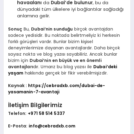
havaalanı
da
Dubai’de bulunur
, bu da
dünyadaki tüm ülkelere iyi bağlantılar sağladığı
anlamına gelir.
Sonuç
Bu,
Dubai’nin sunduğu
birçok avantajdan
sadece yedisidir. Bu noktada belirtmeliyiz ki herkesin
farklı görüşleri vardır. Bunlar bizim kişisel
deneyimlerimize dayanan avantajlardır. Daha birçok
sayısız nokta ve blog yazısı sayabiliriz. Ancak bunlar
bizim için
Dubai’nin en büyük ve en önemli
avantajları
dır. Umarız bu blog yazısı ile
Dubai’deki
yaşam
hakkında gerçek bir fikir verebilmişizdir.
Kaynak :
https://cebradxb.com/dubai-de-
yasamanin-7-avantaji
İletişim Bilgilerimiz
Telefon:
+971 58 514 5337
E-Posta:
info@cebradxb.com