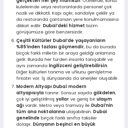
gerçekten her şey mümkün
. Otellerde, konut
kulelerinde veya restoranlarda personel çok
nazik ve dikkatli. Kapı açılır, sandalye çekilir ya
da restoranda çantanızın yere konulmamasına
dikkat edilir.
Dubai’deki hizmet
bizim
görüşümüze göre benzersizdir.
Çeşitli Kültürler
Dubai’de yaşayanların
%85’inden fazlası göçmendir
, bu da burada
birçok farklı milletin bir araya geldiği anlamına
gelir. Burada her türden insanla tanışabilir ve
aynı zamanda
İngilizceni geliştirebilirsin
.
Diğer kültürleri tanıma ve ufkunu genişletme
fırsatın var. İş dünyasında da sinerjiler oluşabilir.
Modern Altyapı
Dubai modern
altyapısıyla
tanınır. Sonsuz sayıda
gökdelen
,
çok iyi geliştirilmiş
yollar
ve geniş bir
ulaşım
ağı
vardır. Metro veya tramvay ile
Dubai’nin
tüm ana noktalarına
ulaşabilirsin.
Dubai
genelinde
birçok farklı sınıfta taksiler
dolaşır.
Dünyanın beşinci en büyük