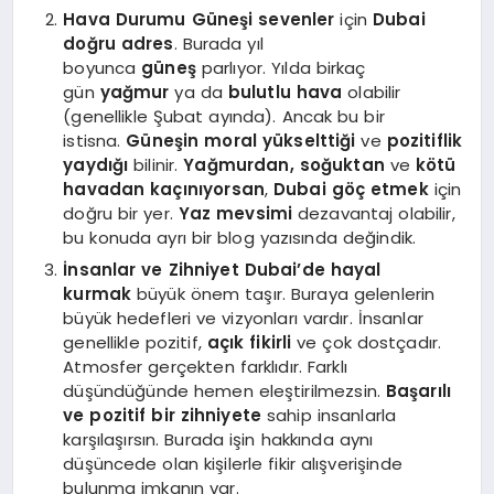
Hava Durumu
Güneşi sevenler
için
Dubai
doğru adres
. Burada yıl
boyunca
güneş
parlıyor. Yılda birkaç
gün
yağmur
ya da
bulutlu hava
olabilir
(genellikle Şubat ayında). Ancak bu bir
istisna.
Güneşin moral yükselttiği
ve
pozitiflik
yaydığı
bilinir.
Yağmurdan, soğuktan
ve
kötü
havadan kaçınıyorsan
,
Dubai göç etmek
için
doğru bir yer.
Yaz mevsimi
dezavantaj olabilir,
bu konuda ayrı bir blog yazısında değindik.
İnsanlar ve Zihniyet
Dubai’de hayal
kurmak
büyük önem taşır. Buraya gelenlerin
büyük hedefleri ve vizyonları vardır. İnsanlar
genellikle pozitif,
açık fikirli
ve çok dostçadır.
Atmosfer gerçekten farklıdır. Farklı
düşündüğünde hemen eleştirilmezsin.
Başarılı
ve pozitif bir zihniyete
sahip insanlarla
karşılaşırsın. Burada işin hakkında aynı
düşüncede olan kişilerle fikir alışverişinde
bulunma imkanın var.