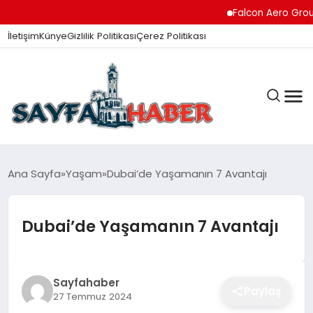
Falcon Aero Group, Kü
İletişim
Künye
Gizlilik Politikası
Çerez Politikası
ANA SAYFA
Ana Sayfa
Yaşam
Dubai’de Yaşamanın 7 Avantajı
Dubai’de Yaşamanın 7 Avantajı
GÜNDEM
İZMIR HABERLERI
Sayfahaber
Paylaş
27 Temmuz 2024