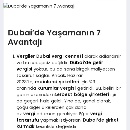
EĞITIM
EKONOMI
Dubai’de Yaşamanın 7
Avantajı
SAĞLIK
Vergiler
Dubai vergi cenneti
olarak adlandırılır
ve bu sebepsiz değildir.
Dubai’de gelir
vergisi
yoktur, bu da sana birçok maliyetten
SPOR
tasarruf sağlar. Ancak, Haziran
2023’te,
mainland şirketleri
için %9
oranında
kurumlar vergisi
getirildi. Bu, belirli bir
YAŞAM
gelirin üzerindeki
serbest bölge şirketleri
için
de geçerli hale geldi. Yine de, genel olarak,
çoğu diğer ülkelerden çok daha
az
vergi
ödemen gerekiyor. Eğer
vergi
DIĞER
tasarrufu
yapmak istiyorsan,
Dubai’de şirket
kurmak
kesinlikle değerlidir.