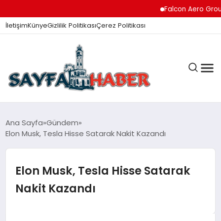
Falcon Aero Group, Ha
İletişim
Künye
Gizlilik Politikası
Çerez Politikası
ANA SAYFA
Ana Sayfa
Gündem
Elon Musk, Tesla Hisse Satarak Nakit Kazandı
GÜNDEM
Elon Musk, Tesla Hisse Satarak
Nakit Kazandı
İZMIR HABERLERI