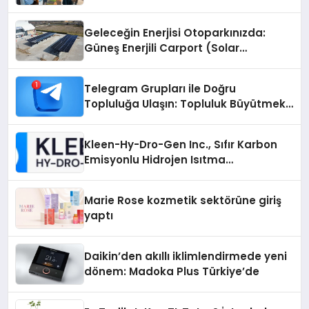
Geleceğin Enerjisi Otoparkınızda:
Güneş Enerjili Carport (Solar
Otopark) Nedir?
Telegram Grupları ile Doğru
Topluluğa Ulaşın: Topluluk Büyütmek
İsteyenlere Telegram Dizinleri
Kleen-Hy-Dro-Gen Inc., Sıfır Karbon
Emisyonlu Hidrojen Isıtma
Teknolojisinde ISO ve TSSA
Düzenleyici Onaylarını Aldı
Marie Rose kozmetik sektörüne giriş
yaptı
Daikin’den akıllı iklimlendirmede yeni
dönem: Madoka Plus Türkiye’de