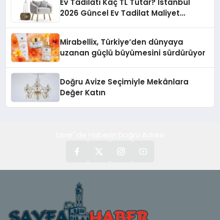
Ev Tadilatı Kaç TL Tutar? İstanbul
2026 Güncel Ev Tadilat Maliyet
Rehberi
Mirabellix, Türkiye’den dünyaya
uzanan güçlü büyümesini sürdürüyor
Doğru Avize Seçimiyle Mekânlara
Değer Katın
İzmir' de Haberin Doğru Adresi