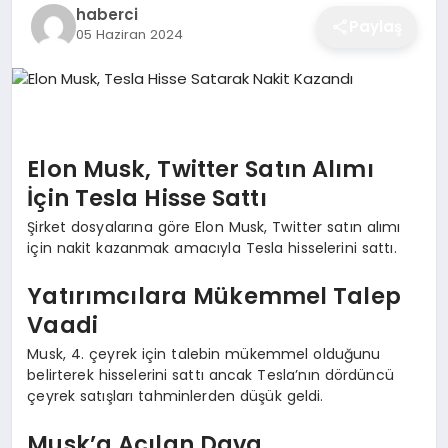
haberci
EĞITIM
Paylaş
05 Haziran 2024
EKONOMI
Elon Musk, Twitter Satın Alımı
SAĞLIK
İçin Tesla Hisse Sattı
Şirket dosyalarına göre Elon Musk, Twitter satın alımı
SPOR
için nakit kazanmak amacıyla Tesla hisselerini sattı.
Yatırımcılara Mükemmel Talep
YAŞAM
Vaadi
Musk, 4. çeyrek için talebin mükemmel olduğunu
belirterek hisselerini sattı ancak Tesla’nın dördüncü
DIĞER
çeyrek satışları tahminlerden düşük geldi.
Musk’a Açılan Dava