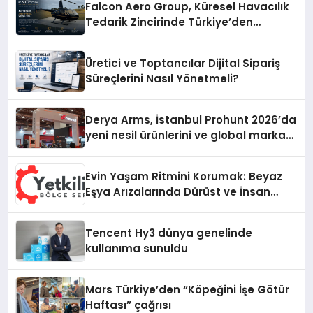
Falcon Aero Group, Küresel Havacılık
Tedarik Zincirinde Türkiye’den
Dünyaya Açılıyor
Üretici ve Toptancılar Dijital Sipariş
Süreçlerini Nasıl Yönetmeli?
Derya Arms, İstanbul Prohunt 2026’da
yeni nesil ürünlerini ve global marka
vizyonunu sergiledi
Evin Yaşam Ritmini Korumak: Beyaz
Eşya Arızalarında Dürüst ve İnsan
Odaklı Destek
Tencent Hy3 dünya genelinde
kullanıma sunuldu
Mars Türkiye’den “Köpeğini İşe Götür
Haftası” çağrısı