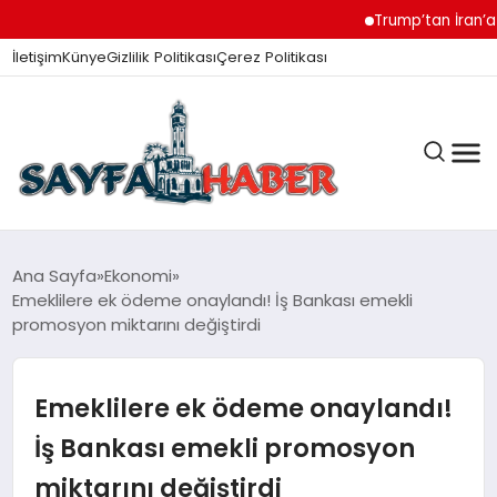
Trump’tan İran’a Müzak
İletişim
Künye
Gizlilik Politikası
Çerez Politikası
ANA SAYFA
Ana Sayfa
Ekonomi
Emeklilere ek ödeme onaylandı! İş Bankası emekli
promosyon miktarını değiştirdi
GÜNDEM
Emeklilere ek ödeme onaylandı!
İZMIR HABERLERI
İş Bankası emekli promosyon
miktarını değiştirdi