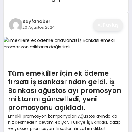
EĞITIM
Sayfahaber
Paylaş
20 Ağustos 2024
EKONOMI
SAĞLIK
SPOR
Tüm emekliler için ek ödeme
fırsatı İş Bankası’ndan geldi. İş
Bankası ağustos ayı promosyon
YAŞAM
miktarını güncelledi, yeni
promosyonu açıkladı.
DIĞER
Emekli promosyon kampanyaları Ağustos ayında da
hız kesmeden devam ediyor. Türkiye İş Bankası, cazip
ve yüksek promosyon fırsatları ile zaten dikkat