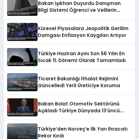
Bakan Işıkhan Duyurdu Danışman
Bilgi Sistemi Öğrenci ve Velilerin
Erişimine Açıldı
Küresel Piyasalara Jeopolitik Gerilim
Damgası Enflasyon Kaygıları Artıyor
Türkiye Haziran Ayını Son 56 Yılın En
Sıcak 11. Dönemi Olarak Tamamladı
Ticaret Bakanlığı İthalat Rejimini
Güncelledi Yerli Üreticiye Koruma
Bakan Bolat Otomotiv Sektörünü
Açıkladı Türkiye Dünyada 13’üncü
Üretim Üssü Oldu
Türkiye’den Norveç’e İlk Yarı İhracatı
Rekor Kırdı