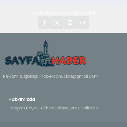
İzmir' de Haberin Doğru Adresi
Reklam & İşbirliği :
habersonuclari@gmail.com
Hakkımızda
İletişim
Künye
Gizlilik Politikası
Çerez Politikası