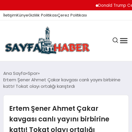
Donald Trump Ceuta’d
İletişim
Künye
Gizlilik Politikası
Çerez Politikası
ANA SAYFA
Ana Sayfa
Spor
Ertem Şener Ahmet Çakar kavgası canlı yayını birbirine
kattı! Tokat olayı ortalığı karıştırdı
GÜNDEM
Ertem Şener Ahmet Çakar
İZMIR HABERLERI
kavgası canlı yayını birbirine
kattı! Tokat olayı ortalığı