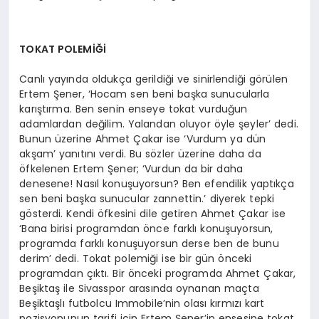
TOKAT POLEMİĞİ
Canlı yayında oldukça gerildiği ve sinirlendiği görülen
Ertem Şener, ‘Hocam sen beni başka sunucularla
karıştırma. Ben senin enseye tokat vurduğun
adamlardan değilim. Yalandan oluyor öyle şeyler’ dedi.
Bunun üzerine Ahmet Çakar ise ‘Vurdum ya dün
akşam’ yanıtını verdi. Bu sözler üzerine daha da
öfkelenen Ertem Şener; ‘Vurdun da bir daha
denesene! Nasıl konuşuyorsun? Ben efendilik yaptıkça
sen beni başka sunucular zannettin.’ diyerek tepki
gösterdi. Kendi öfkesini dile getiren Ahmet Çakar ise
‘Bana birisi programdan önce farklı konuşuyorsun,
programda farklı konuşuyorsun derse ben de bunu
derim’ dedi. Tokat polemiği ise bir gün önceki
programdan çıktı. Bir önceki programda Ahmet Çakar,
Beşiktaş ile Sivasspor arasında oynanan maçta
Beşiktaşlı futbolcu Immobile’nin olası kırmızı kart
pozisyonunun tarifi için Ertem Şener’in ensesine tokat