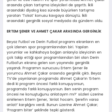
arasında çıkan tartışma izleyicileri de şaşırttı. İkili
arasındaki diyalog kısa sürede büyürken tartışma
yaratan ‘Tokat’ konusu kavgaya dönüştü. İkili
arasındaki gerginlik sosyal medyada da gündem oldu.
ERTEM ŞENER VE AHMET ÇAKAR ARASINDA GERGİNLİK
Beyaz Futbol ve Derin Futbol programı ekranların en
çok izlenen spor programlarından biri. Yapılan
yorumlar ve kahkahaya boğan anlarıyla izleyicinin en
çok takip ettiği spor programlarından biri olan Derin
Futbol’un ekrana gelen son yayınında gerginlik
yaşandı. Programın sunucusu Ertem Şener ile
yorumcu Ahmet Çakar arasında gerginlik çıktı. Beyaz
TV’de yayınlanan programda Ahmet Çakar’ın ‘Ertem
dedi ki program öncesi farklı konuşuyorsun,
programda farklı konuşuyorsun. Ben senin program
öncesi ne konuştuğunu anlatayım mı?’ sözleri üzerine
sinirlenen Ertem Şener, ‘Anlat hocam. Şerefin varsa
anlat!’ karşılığını verdi. Bunun üzerine Ahmet Çakar;
‘Program biter’ şeklinde tepki gösterdi.