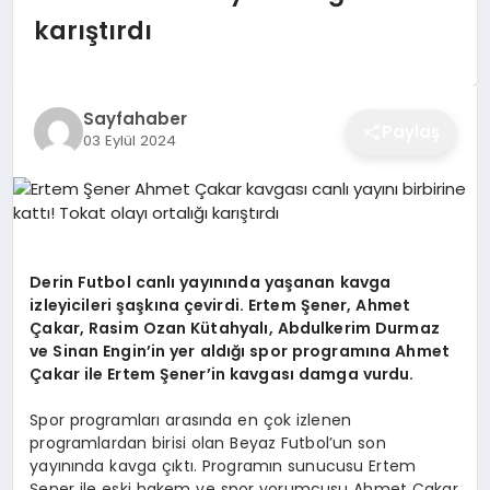
EĞITIM
karıştırdı
EKONOMI
Sayfahaber
Paylaş
03 Eylül 2024
SAĞLIK
SPOR
Derin Futbol canlı yayınında yaşanan kavga
izleyicileri şaşkına çevirdi. Ertem Şener, Ahmet
Çakar, Rasim Ozan Kütahyalı, Abdulkerim Durmaz
YAŞAM
ve Sinan Engin’in yer aldığı spor programına Ahmet
Çakar ile Ertem Şener’in kavgası damga vurdu.
Spor programları arasında en çok izlenen
DIĞER
programlardan birisi olan Beyaz Futbol’un son
yayınında kavga çıktı. Programın sunucusu Ertem
Şener ile eski hakem ve spor yorumcusu Ahmet Çakar