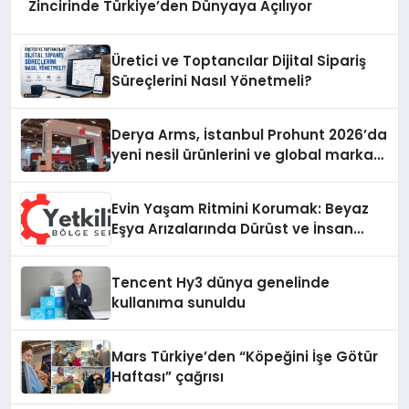
Zincirinde Türkiye’den Dünyaya Açılıyor
Üretici ve Toptancılar Dijital Sipariş
Süreçlerini Nasıl Yönetmeli?
Derya Arms, İstanbul Prohunt 2026’da
yeni nesil ürünlerini ve global marka
vizyonunu sergiledi
Evin Yaşam Ritmini Korumak: Beyaz
Eşya Arızalarında Dürüst ve İnsan
Odaklı Destek
Tencent Hy3 dünya genelinde
kullanıma sunuldu
Mars Türkiye’den “Köpeğini İşe Götür
Haftası” çağrısı