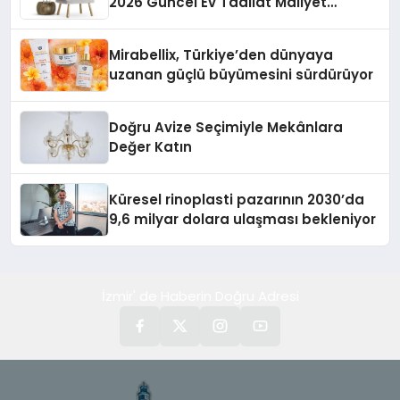
2026 Güncel Ev Tadilat Maliyet
Rehberi
Mirabellix, Türkiye’den dünyaya
uzanan güçlü büyümesini sürdürüyor
Doğru Avize Seçimiyle Mekânlara
Değer Katın
Küresel rinoplasti pazarının 2030’da
9,6 milyar dolara ulaşması bekleniyor
İzmir' de Haberin Doğru Adresi