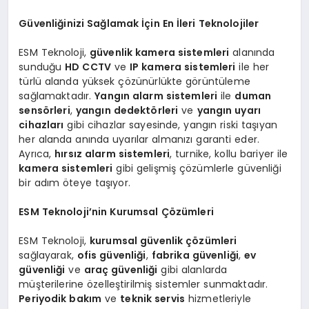
Güvenliğinizi Sağlamak İçin En İleri Teknolojiler
ESM Teknoloji,
güvenlik kamera sistemleri
alanında
sunduğu
HD CCTV
ve
IP kamera sistemleri
ile her
türlü alanda yüksek çözünürlükte görüntüleme
sağlamaktadır.
Yangın alarm sistemleri
ile
duman
sensörleri
,
yangın dedektörleri
ve
yangın uyarı
cihazları
gibi cihazlar sayesinde, yangın riski taşıyan
her alanda anında uyarılar almanızı garanti eder.
Ayrıca,
hırsız alarm sistemleri
, turnike, kollu bariyer ile
kamera sistemleri
gibi gelişmiş çözümlerle güvenliği
bir adım öteye taşıyor.
ESM Teknoloji’nin Kurumsal Çözümleri
ESM Teknoloji,
kurumsal güvenlik çözümleri
sağlayarak,
ofis güvenliği
,
fabrika güvenliği
,
ev
güvenliği
ve
araç güvenliği
gibi alanlarda
müşterilerine özelleştirilmiş sistemler sunmaktadır.
Periyodik bakım
ve
teknik servis
hizmetleriyle