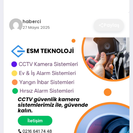
EĞITIM
haberci
Paylaş
27 Mayıs 2025
EKONOMI
SAĞLIK
SPOR
YAŞAM
DIĞER