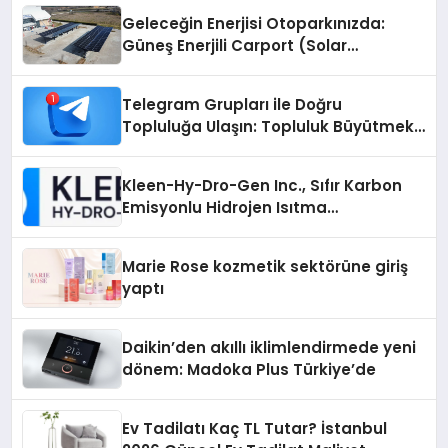
Geleceğin Enerjisi Otoparkınızda:
Güneş Enerjili Carport (Solar
Otopark) Nedir?
Telegram Grupları ile Doğru
Topluluğa Ulaşın: Topluluk Büyütmek
İsteyenlere Telegram Dizinleri
Kleen-Hy-Dro-Gen Inc., Sıfır Karbon
Emisyonlu Hidrojen Isıtma
Teknolojisinde ISO ve TSSA
Düzenleyici Onaylarını Aldı
Marie Rose kozmetik sektörüne giriş
yaptı
Daikin’den akıllı iklimlendirmede yeni
dönem: Madoka Plus Türkiye’de
Ev Tadilatı Kaç TL Tutar? İstanbul