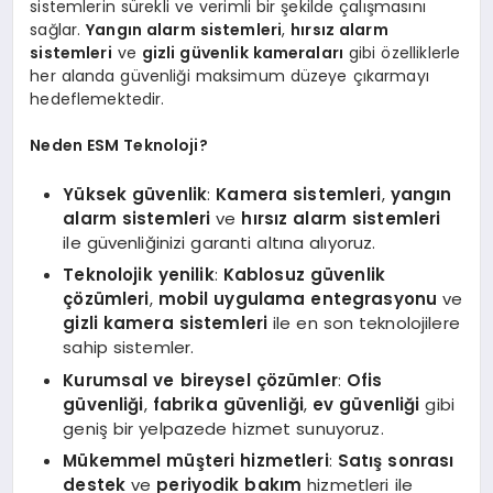
sistemlerin sürekli ve verimli bir şekilde çalışmasını
sağlar.
Yangın alarm sistemleri
,
hırsız alarm
sistemleri
ve
gizli güvenlik kameraları
gibi özelliklerle
her alanda güvenliği maksimum düzeye çıkarmayı
hedeflemektedir.
Neden ESM Teknoloji?
Yüksek güvenlik
:
Kamera sistemleri
,
yangın
alarm sistemleri
ve
hırsız alarm sistemleri
ile güvenliğinizi garanti altına alıyoruz.
Teknolojik yenilik
:
Kablosuz güvenlik
çözümleri
,
mobil uygulama entegrasyonu
ve
gizli kamera sistemleri
ile en son teknolojilere
sahip sistemler.
Kurumsal ve bireysel çözümler
:
Ofis
güvenliği
,
fabrika güvenliği
,
ev güvenliği
gibi
geniş bir yelpazede hizmet sunuyoruz.
Mükemmel müşteri hizmetleri
:
Satış sonrası
destek
ve
periyodik bakım
hizmetleri ile