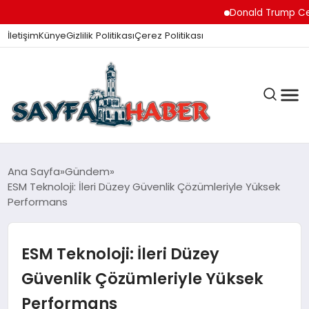
Donald Trump Ceuta’daki
İletişim
Künye
Gizlilik Politikası
Çerez Politikası
ANA SAYFA
Ana Sayfa
Gündem
ESM Teknoloji: İleri Düzey Güvenlik Çözümleriyle Yüksek
Performans
GÜNDEM
ESM Teknoloji: İleri Düzey
İZMIR HABERLERI
Güvenlik Çözümleriyle Yüksek
Performans