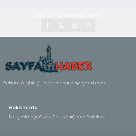
İzmir' de Haberin Doğru Adresi
Reklam & İşbirliği :
habersonuclari@gmail.com
Hakkımızda
İletişim
Künye
Gizlilik Politikası
Çerez Politikası