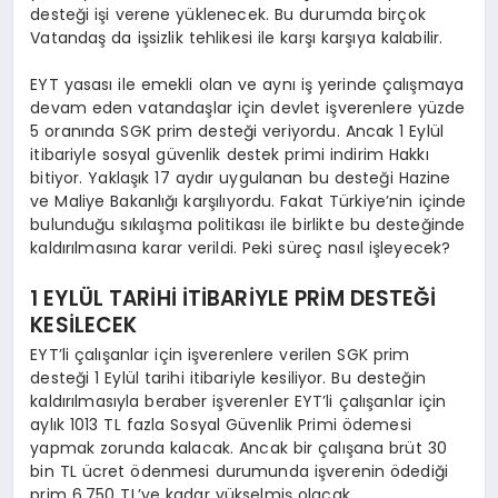
desteği işi verene yüklenecek. Bu durumda birçok
Vatandaş da işsizlik tehlikesi ile karşı karşıya kalabilir.
EYT yasası ile emekli olan ve aynı iş yerinde çalışmaya
devam eden vatandaşlar için devlet işverenlere yüzde
5 oranında SGK prim desteği veriyordu. Ancak 1 Eylül
itibariyle sosyal güvenlik destek primi indirim Hakkı
bitiyor. Yaklaşık 17 aydır uygulanan bu desteği Hazine
ve Maliye Bakanlığı karşılıyordu. Fakat Türkiye’nin içinde
bulunduğu sıkılaşma politikası ile birlikte bu desteğinde
kaldırılmasına karar verildi. Peki süreç nasıl işleyecek?
1 EYLÜL TARİHİ İTİBARİYLE PRİM DESTEĞİ
KESİLECEK
EYT’li çalışanlar için işverenlere verilen SGK prim
desteği 1 Eylül tarihi itibariyle kesiliyor. Bu desteğin
kaldırılmasıyla beraber işverenler EYT’li çalışanlar için
aylık 1013 TL fazla Sosyal Güvenlik Primi ödemesi
yapmak zorunda kalacak. Ancak bir çalışana brüt 30
bin TL ücret ödenmesi durumunda işverenin ödediği
prim 6.750 TL’ye kadar yükselmiş olacak.