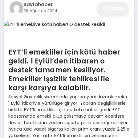
Sayfahaber
EĞITIM
Paylaş
29 Ağustos 2024
EKONOMI
EYT’li emekliler için kötü haber
SAĞLIK
geldi. 1 Eylül’den itibaren o
destek tamamen kesiliyor.
SPOR
Emekliler işsizlik tehlikesi ile
karşı karşıya kalabilir.
Sosyal Güvenlik sisteminde yapılan yeni düzenlemeler
YAŞAM
1 Eylül itibariyle yürürlüğe giriyor. Yapılan değişikliklerle
birlikte EYT’li emekliler için de kötü haber geldi. EYT
kapsamında emekli olup çalışmaya devam edenlere
DIĞER
devlet tarafından verilen sigorta prim desteği kesiliyor.
Ayrıca Kısa vadeli sigorta kolları prim oranı yüzde 2.25’e
yükseliyor. Yani artık EYT’li emekli için verilen prim