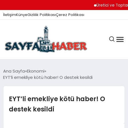
Üretici ve Toptancılar D
İletişim
Künye
Gizlilik Politikası
Çerez Politikası
ANA SAYFA
Ana Sayfa
Ekonomi
EYT’li emekliye kötü haber! O destek kesildi
GÜNDEM
EYT’li emekliye kötü haber! O
destek kesildi
İZMIR HABERLERI