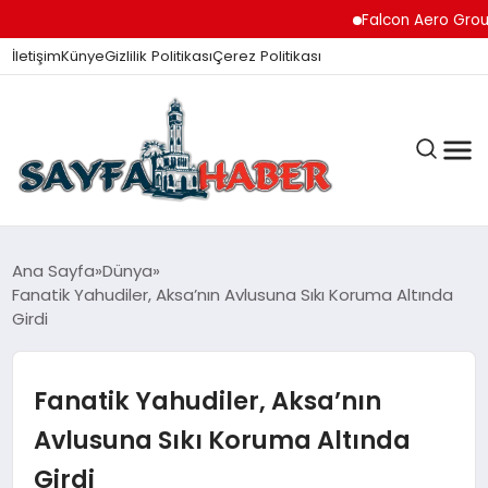
Falcon Aero Group, Kür
İletişim
Künye
Gizlilik Politikası
Çerez Politikası
ANA SAYFA
Ana Sayfa
Dünya
Fanatik Yahudiler, Aksa’nın Avlusuna Sıkı Koruma Altında
Girdi
GÜNDEM
Fanatik Yahudiler, Aksa’nın
İZMIR HABERLERI
Avlusuna Sıkı Koruma Altında
Girdi