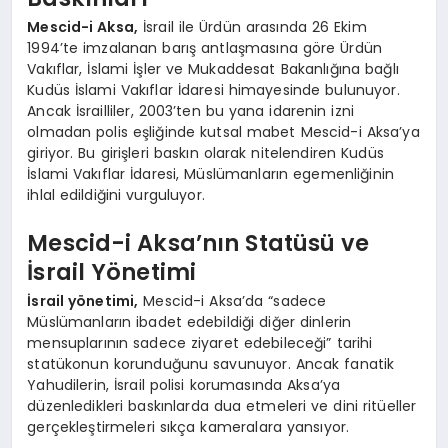
Mescid-i Aksa,
İsrail ile Ürdün arasında 26 Ekim
1994’te imzalanan barış antlaşmasına göre Ürdün
Vakıflar, İslami İşler ve Mukaddesat Bakanlığına bağlı
Kudüs İslami Vakıflar İdaresi himayesinde bulunuyor.
Ancak İsrailliler, 2003’ten bu yana idarenin izni
olmadan polis eşliğinde kutsal mabet Mescid-i Aksa’ya
giriyor. Bu girişleri baskın olarak nitelendiren Kudüs
İslami Vakıflar İdaresi, Müslümanların egemenliğinin
ihlal edildiğini vurguluyor.
Mescid-i Aksa’nın Statüsü ve
İsrail Yönetimi
İsrail yönetimi,
Mescid-i Aksa’da “sadece
Müslümanların ibadet edebildiği diğer dinlerin
mensuplarının sadece ziyaret edebileceği” tarihi
statükonun korunduğunu savunuyor. Ancak fanatik
Yahudilerin, İsrail polisi korumasında Aksa’ya
düzenledikleri baskınlarda dua etmeleri ve dini ritüeller
gerçekleştirmeleri sıkça kameralara yansıyor.