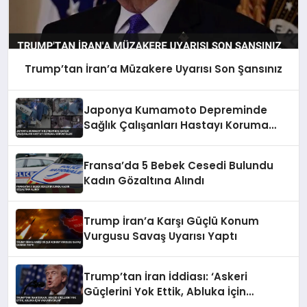
Trump’tan İran’a Müzakere Uyarısı Son Şansınız
Japonya Kumamoto Depreminde
Sağlık Çalışanları Hastayı Koruma
Görüntüleri
Fransa’da 5 Bebek Cesedi Bulundu
Kadın Gözaltına Alındı
Trump İran’a Karşı Güçlü Konum
Vurgusu Savaş Uyarısı Yaptı
Trump’tan İran İddiası: ‘Askeri
Güçlerini Yok Ettik, Abluka İçin
Yalvarıyorlar’