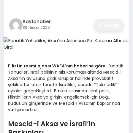
EĞITIM
Sayfahaber
Paylaş
30 Nisan 2025
EKONOMI
SAĞLIK
Filistin resmi ajansı WAFA’nın haberine göre,
fanatik
SPOR
Yahudiler, İsrail polisinin sıkı koruması altında Mescid-i
Aksa’nın avlusuna girdi. Gruplar halinde provokatif
şekilde tur atan fanatik İsrailliler, burada “Talmudik”
ayinler gerçekleştirdi. Baskın sırasında İsrail polisi,
YAŞAM
Filistinlilerin Aksa’ya girişini engellemek için Doğu
Kudüs’ün girişlerinde ve Mescid-i Aksa’nın kapılarında
varlığını artırdı.
DIĞER
Mescid-i Aksa ve İsrail’in
Baskınları