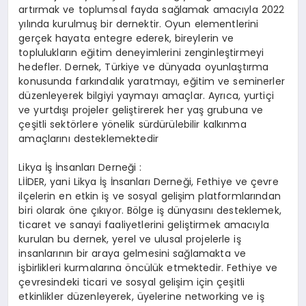
artırmak ve toplumsal fayda sağlamak amacıyla 2022
yılında kurulmuş bir dernektir. Oyun elementlerini
gerçek hayata entegre ederek, bireylerin ve
toplulukların eğitim deneyimlerini zenginleştirmeyi
hedefler. Dernek, Türkiye ve dünyada oyunlaştırma
konusunda farkındalık yaratmayı, eğitim ve seminerler
düzenleyerek bilgiyi yaymayı amaçlar. Ayrıca, yurtiçi
ve yurtdışı projeler geliştirerek her yaş grubuna ve
çeşitli sektörlere yönelik sürdürülebilir kalkınma
amaçlarını desteklemektedir​
Likya İş İnsanları Derneği :
LİİDER, yani Likya İş İnsanları Derneği, Fethiye ve çevre
ilçelerin en etkin iş ve sosyal gelişim platformlarından
biri olarak öne çıkıyor. Bölge iş dünyasını desteklemek,
ticaret ve sanayi faaliyetlerini geliştirmek amacıyla
kurulan bu dernek, yerel ve ulusal projelerle iş
insanlarının bir araya gelmesini sağlamakta ve
işbirlikleri kurmalarına öncülük etmektedir. Fethiye ve
çevresindeki ticari ve sosyal gelişim için çeşitli
etkinlikler düzenleyerek, üyelerine networking ve iş