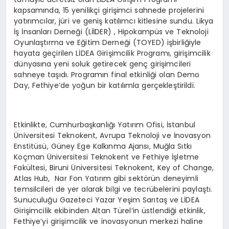
kapsamında, 15 yenilikçi girişimci sahnede projelerini
yatırımcılar, jüri ve geniş katılımcı kitlesine sundu. Likya
İş İnsanları Derneği (LİİDER) , Hipokampüs ve Teknoloji
Oyunlaştırma ve Eğitim Derneği (TOYED) işbirliğiyle
hayata geçirilen LİDEA Girişimcilik Programı, girişimcilik
dünyasına yeni soluk getirecek genç girişimcileri
sahneye taşıdı. Programın final etkinliği olan Demo
Day, Fethiye’de yoğun bir katılımla gerçekleştirildi.
Etkinlikte, Cumhurbaşkanlığı Yatırım Ofisi, İstanbul
Üniversitesi Teknokent, Avrupa Teknoloji ve İnovasyon
Enstitüsü, Güney Ege Kalkınma Ajansı, Muğla Sıtkı
Koçman Üniversitesi Teknokent ve Fethiye İşletme
Fakültesi, Biruni Üniversitesi Teknokent, Key of Change,
Atlas Hub, Nar Fon Yatırım gibi sektörün deneyimli
temsilcileri de yer alarak bilgi ve tecrübelerini paylaştı.
Sunuculuğu Gazeteci Yazar Yeşim Sarıtaş ve LİDEA
Girişimcilik ekibinden Altan Türel’in üstlendiği etkinlik,
Fethiye’yi girişimcilik ve inovasyonun merkezi haline