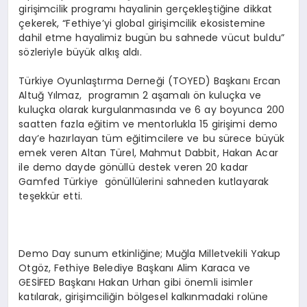
girişimcilik programı hayalinin gerçekleştiğine dikkat
çekerek, “Fethiye’yi global girişimcilik ekosistemine
dahil etme hayalimiz bugün bu sahnede vücut buldu”
sözleriyle büyük alkış aldı.
Türkiye Oyunlaştırma Derneği (TOYED) Başkanı Ercan
Altuğ Yılmaz, programın 2 aşamalı ön kuluçka ve
kuluçka olarak kurgulanmasında ve 6 ay boyunca 200
saatten fazla eğitim ve mentorlukla 15 girişimi demo
day’e hazırlayan tüm eğitimcilere ve bu sürece büyük
emek veren Altan Türel, Mahmut Dabbit, Hakan Acar
ile demo dayde gönüllü destek veren 20 kadar
Gamfed Türkiye gönüllülerini sahneden kutlayarak
teşekkür etti.
Demo Day sunum etkinliğine; Muğla Milletvekili Yakup
Otgöz, Fethiye Belediye Başkanı Alim Karaca ve
GESİFED Başkanı Hakan Urhan gibi önemli isimler
katılarak, girişimciliğin bölgesel kalkınmadaki rolüne