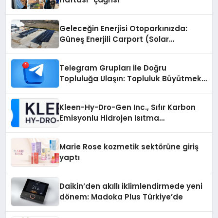
Geleceğin Enerjisi Otoparkınızda:
Güneş Enerjili Carport (Solar
Otopark) Nedir?
Telegram Grupları ile Doğru
Topluluğa Ulaşın: Topluluk Büyütmek
İsteyenlere Telegram Dizinleri
Kleen-Hy-Dro-Gen Inc., Sıfır Karbon
Emisyonlu Hidrojen Isıtma
Teknolojisinde ISO ve TSSA
Düzenleyici Onaylarını Aldı
Marie Rose kozmetik sektörüne giriş
yaptı
Daikin’den akıllı iklimlendirmede yeni
dönem: Madoka Plus Türkiye’de