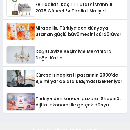
Ev Tadilatı Kaç TL Tutar? İstanbul
2026 Güncel Ev Tadilat Maliyet
Rehberi
Mirabellix, Türkiye’den dünyaya
uzanan güçlü büyümesini sürdürüyor
Doğru Avize Seçimiyle Mekânlara
Değer Katın
Küresel rinoplasti pazarının 2030’da
9,6 milyar dolara ulaşması bekleniyor
Türkiye’den küresel pazara: ShopinX,
dijital ekonomi ile gerçek dünya
alışverişini bir araya getirmeyi
hedefliyor
İzmir' de Haberin Doğru Adresi