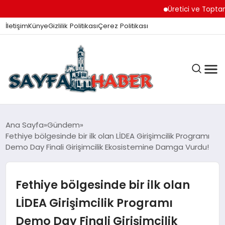
Üretici ve Toptancılar Dij
İletişim
Künye
Gizlilik Politikası
Çerez Politikası
ANA SAYFA
Ana Sayfa
Gündem
Fethiye bölgesinde bir ilk olan LİDEA Girişimcilik Programı
Demo Day Finali Girişimcilik Ekosistemine Damga Vurdu!
GÜNDEM
Fethiye bölgesinde bir ilk olan
İZMIR HABERLERI
LİDEA Girişimcilik Programı
Demo Day Finali Girişimcilik