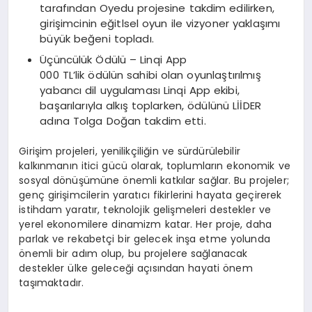
tarafından Oyedu projesine takdim edilirken,
girişimcinin eğitlsel oyun ile vizyoner yaklaşımı
büyük beğeni topladı.
Üçüncülük Ödülü – Linqi App
000 TL’lik ödülün sahibi olan oyunlaştırılmış
yabancı dil uygulaması Linqi App ekibi,
başarılarıyla alkış toplarken, ödülünü LİİDER
adına Tolga Doğan takdim etti.
Girişim projeleri, yenilikçiliğin ve sürdürülebilir
kalkınmanın itici gücü olarak, toplumların ekonomik ve
sosyal dönüşümüne önemli katkılar sağlar. Bu projeler;
genç girişimcilerin yaratıcı fikirlerini hayata geçirerek
istihdam yaratır, teknolojik gelişmeleri destekler ve
yerel ekonomilere dinamizm katar. Her proje, daha
parlak ve rekabetçi bir gelecek inşa etme yolunda
önemli bir adım olup, bu projelere sağlanacak
destekler ülke geleceği açısından hayati önem
taşımaktadır.