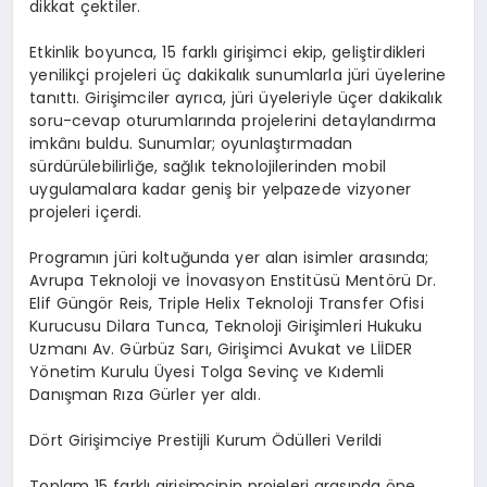
dikkat çektiler.
Etkinlik boyunca, 15 farklı girişimci ekip, geliştirdikleri
yenilikçi projeleri üç dakikalık sunumlarla jüri üyelerine
tanıttı. Girişimciler ayrıca, jüri üyeleriyle üçer dakikalık
soru-cevap oturumlarında projelerini detaylandırma
imkânı buldu. Sunumlar; oyunlaştırmadan
sürdürülebilirliğe, sağlık teknolojilerinden mobil
uygulamalara kadar geniş bir yelpazede vizyoner
projeleri içerdi.
Programın jüri koltuğunda yer alan isimler arasında;
Avrupa Teknoloji ve İnovasyon Enstitüsü Mentörü Dr.
Elif Güngör Reis, Triple Helix Teknoloji Transfer Ofisi
Kurucusu Dilara Tunca, Teknoloji Girişimleri Hukuku
Uzmanı Av. Gürbüz Sarı, Girişimci Avukat ve LİİDER
Yönetim Kurulu Üyesi Tolga Sevinç ve Kıdemli
Danışman Rıza Gürler yer aldı.
Dört Girişimciye Prestijli Kurum Ödülleri Verildi
Toplam 15 farklı girişimcinin projeleri arasında öne