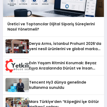
Üretici ve Toptancılar Dijital Sipariş Süreçlerini
Nasıl Yönetmeli?
Derya Arms, İstanbul Prohunt 2026’da
yeni nesil ürünlerini ve global marka
vizyonunu sergiledi
Evin Yaşam Ritmini Korumak: Beyaz
Eşya Arızalarında Dürüst ve İnsan
Odaklı Destek
Tencent Hy3 dünya genelinde
kullanıma sunuldu
Mars Türkiye’den “Köpeğini İşe Götür
Haftası” çağrısı