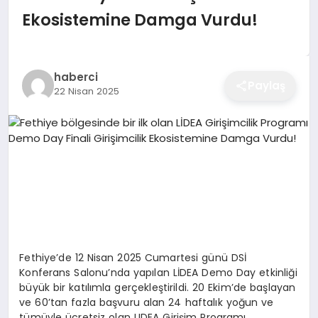
EĞITIM
Ekosistemine Damga Vurdu!
EKONOMI
haberci
Paylaş
22 Nisan 2025
SAĞLIK
SPOR
YAŞAM
Fethiye’de 12 Nisan 2025 Cumartesi günü DSİ
Konferans Salonu’nda yapılan LİDEA Demo Day etkinliği
DIĞER
büyük bir katılımla gerçekleştirildi. 20 Ekim’de başlayan
ve 60’tan fazla başvuru alan 24 haftalık yoğun ve
tümüyle ücretsiz olan LIDEA Girişim Programı