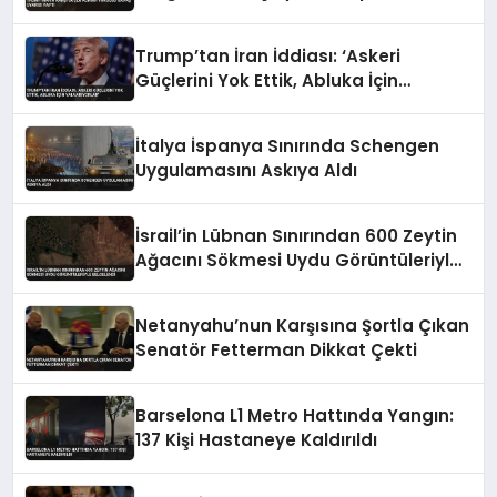
Trump’tan İran İddiası: ‘Askeri
Güçlerini Yok Ettik, Abluka İçin
Yalvarıyorlar’
İtalya İspanya Sınırında Schengen
Uygulamasını Askıya Aldı
İsrail’in Lübnan Sınırından 600 Zeytin
Ağacını Sökmesi Uydu Görüntüleriyle
Belgelendi
Netanyahu’nun Karşısına Şortla Çıkan
Senatör Fetterman Dikkat Çekti
Barselona L1 Metro Hattında Yangın:
137 Kişi Hastaneye Kaldırıldı