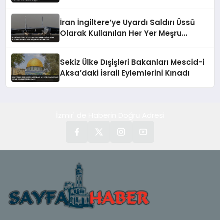
Başlattı
İran İngiltere’ye Uyardı Saldırı Üssü
Olarak Kullanılan Her Yer Meşru
Hedefimizdir
Sekiz Ülke Dışişleri Bakanları Mescid-i
Aksa’daki İsrail Eylemlerini Kınadı
İzmir' de Haberin Doğru Adresi