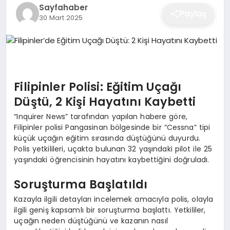
Sayfahaber
EĞITIM
Paylaş
30 Mart 2025
EKONOMI
Filipinler Polisi: Eğitim Uçağı
SAĞLIK
Düştü, 2 Kişi Hayatını Kaybetti
“Inquirer News” tarafından yapılan habere göre,
SPOR
Filipinler polisi Pangasinan bölgesinde bir “Cessna” tipi
küçük uçağın eğitim sırasında düştüğünü duyurdu.
Polis yetkilileri, uçakta bulunan 32 yaşındaki pilot ile 25
yaşındaki öğrencisinin hayatını kaybettiğini doğruladı.
YAŞAM
Soruşturma Başlatıldı
Kazayla ilgili detayları incelemek amacıyla polis, olayla
DIĞER
ilgili geniş kapsamlı bir soruşturma başlattı. Yetkililer,
uçağın neden düştüğünü ve kazanın nasıl