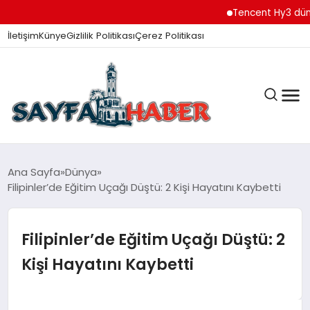
Tencent Hy3 dünya ge
İletişim
Künye
Gizlilik Politikası
Çerez Politikası
ANA SAYFA
Ana Sayfa
Dünya
Filipinler’de Eğitim Uçağı Düştü: 2 Kişi Hayatını Kaybetti
GÜNDEM
Filipinler’de Eğitim Uçağı Düştü: 2
Kişi Hayatını Kaybetti
İZMIR HABERLERI