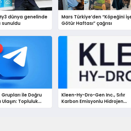
Hy3 dünya genelinde
Mars Türkiye’den “Köpeğini İş
a sunuldu
Götür Haftası” çağrısı
Grupları ile Doğru
Kleen-Hy-Dro-Gen Inc., Sıfır
 Ulaşın: Topluluk
Karbon Emisyonlu Hidrojen
 İsteyenlere
Isıtma Teknolojisinde ISO ve
Dizinleri
TSSA Düzenleyici Onaylarını
Aldı