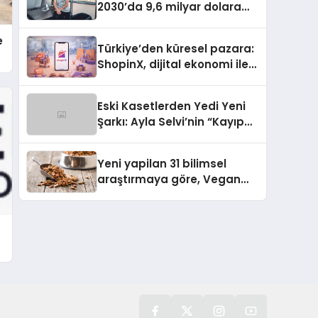
2030’da 9,6 milyar dolara
ulaşması bekleniyor
e
Türkiye’den küresel pazara:
ShopinX, dijital ekonomi ile
gerçek dünya alışverişini bir
araya getirmeyi hedefliyor
Eski Kasetlerden Yedi Yeni
Şarkı: Ayla Selvi’nin “Kayıp
Kasetler 1” Albümü 31
Temmuz’da Çıktı
Yeni yapilan 31 bilimsel
araştırmaya göre, Vegan
Köpek Maması ve Vegan
Kedi Mamasının İyi
Sindirildiğini Ortaya Koydu