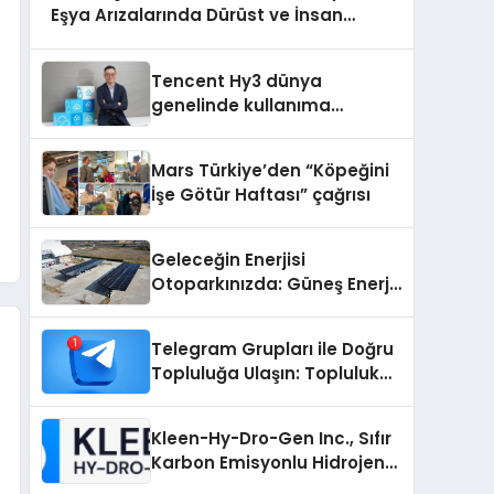
Eşya Arızalarında Dürüst ve İnsan
Odaklı Destek
Tencent Hy3 dünya
genelinde kullanıma
sunuldu
Mars Türkiye’den “Köpeğini
İşe Götür Haftası” çağrısı
Geleceğin Enerjisi
Otoparkınızda: Güneş Enerjili
Carport (Solar Otopark)
Nedir?
Telegram Grupları ile Doğru
Topluluğa Ulaşın: Topluluk
Büyütmek İsteyenlere
Telegram Dizinleri
Kleen-Hy-Dro-Gen Inc., Sıfır
Karbon Emisyonlu Hidrojen
Isıtma Teknolojisinde ISO ve