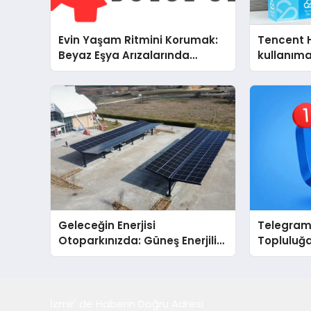
Evin Yaşam Ritmini Korumak:
Tencent 
Beyaz Eşya Arızalarında
kullanım
Dürüst ve İnsan Odaklı Destek
Geleceğin Enerjisi
Telegram 
Otoparkınızda: Güneş Enerjili
Topluluğa
Carport (Solar Otopark)
Büyütmek
Nedir?
Telegram 
İzmir' de Haberin Doğru Adresi