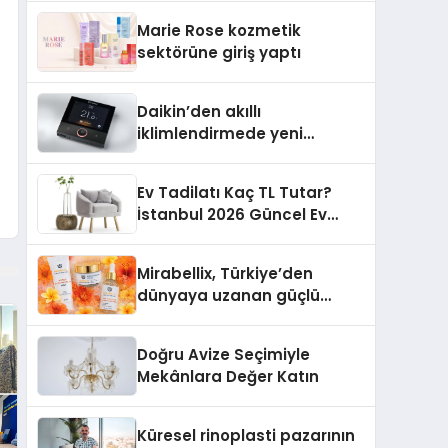
TSSA Düzenleyici Onaylarını
Marie Rose kozmetik
Aldı
sektörüne giriş yaptı
Daikin’den akıllı
iklimlendirmede yeni
dönem: Madoka Plus
Türkiye’de
Ev Tadilatı Kaç TL Tutar?
İstanbul 2026 Güncel Ev
Tadilat Maliyet Rehberi
Mirabellix, Türkiye’den
dünyaya uzanan güçlü
büyümesini sürdürüyor
Doğru Avize Seçimiyle
Mekânlara Değer Katın
Küresel rinoplasti pazarının