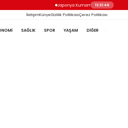
Japonya Kumamoto Depreminde Sağlık Ç
13:31:47
İletişim
Künye
Gizlilik Politikası
Çerez Politikası
ONOMI
SAĞLIK
SPOR
YAŞAM
DIĞER