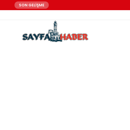
SON GELİŞME