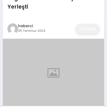
EĞITIM
Yerleşti
EKONOMI
haberci
Paylaş
05 Temmuz 2024
SAĞLIK
SPOR
YAŞAM
DIĞER