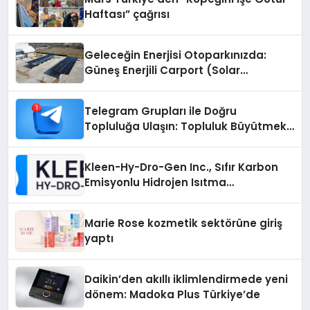
Haftası” çağrısı
Geleceğin Enerjisi Otoparkınızda:
Güneş Enerjili Carport (Solar
Otopark) Nedir?
Telegram Grupları ile Doğru
Topluluğa Ulaşın: Topluluk Büyütmek
İsteyenlere Telegram Dizinleri
Kleen-Hy-Dro-Gen Inc., Sıfır Karbon
Emisyonlu Hidrojen Isıtma
Teknolojisinde ISO ve TSSA
Düzenleyici Onaylarını Aldı
Marie Rose kozmetik sektörüne giriş
yaptı
Daikin’den akıllı iklimlendirmede yeni
dönem: Madoka Plus Türkiye’de