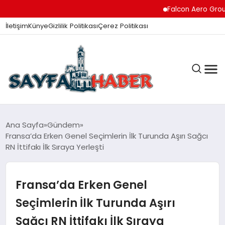
Falcon Aero Group, Kür
İletişim
Künye
Gizlilik Politikası
Çerez Politikası
ANA SAYFA
Ana Sayfa
Gündem
Fransa’da Erken Genel Seçimlerin İlk Turunda Aşırı Sağcı
RN İttifakı İlk Sıraya Yerleşti
GÜNDEM
Fransa’da Erken Genel
İZMIR HABERLERI
Seçimlerin İlk Turunda Aşırı
Sağcı RN İttifakı İlk Sıraya