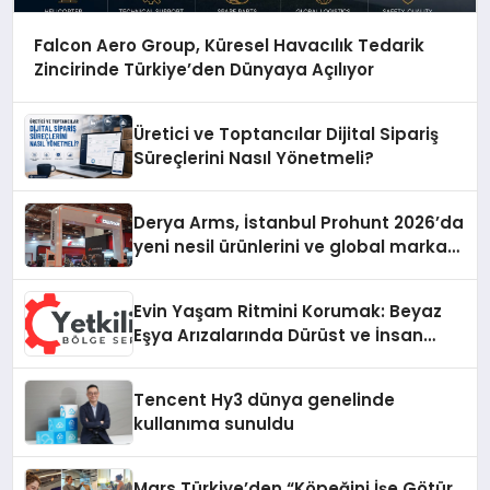
Falcon Aero Group, Küresel Havacılık Tedarik
Zincirinde Türkiye’den Dünyaya Açılıyor
Üretici ve Toptancılar Dijital Sipariş
Süreçlerini Nasıl Yönetmeli?
Derya Arms, İstanbul Prohunt 2026’da
yeni nesil ürünlerini ve global marka
vizyonunu sergiledi
Evin Yaşam Ritmini Korumak: Beyaz
Eşya Arızalarında Dürüst ve İnsan
Odaklı Destek
Tencent Hy3 dünya genelinde
kullanıma sunuldu
Mars Türkiye’den “Köpeğini İşe Götür