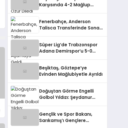
Karşısında 4-2 Mağlup
Olarak Zirveden Uzaklaştı
Fenerbahçe, Anderson
Talisca Transferinde Sona
Aşamaya Geldi
Süper Lig’de Trabzonspor
Adana Demirspor’u 5-0
Mağlup Etti
Beşiktaş, Göztepe’ye
Evinden Mağlubiyetle Ayrıldı
Doğuştan Görme Engelli
Golbol Yıldızı: Şeydanur
Kaplan
!
Gençlik ve Spor Bakanı,
Sarıkamış’ı Gençlere
Tanıtıyor