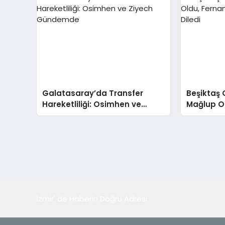
Galatasaray’da Transfer
Beşiktaş 
Hareketliliği: Osimhen ve
Mağlup O
Ziyech Gündemde
Taraftarı
İzmir' de Haberin Doğru Adresi