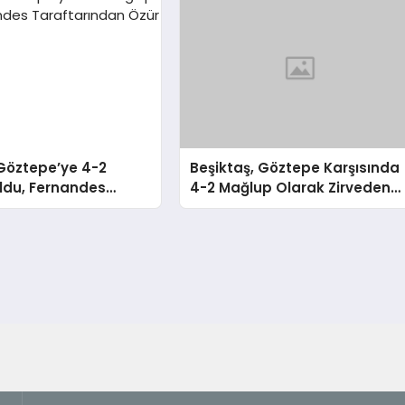
Göztepe’ye 4-2
Beşiktaş, Göztepe Karşısında
ldu, Fernandes
4-2 Mağlup Olarak Zirveden
ndan Özür Diledi
Uzaklaştı