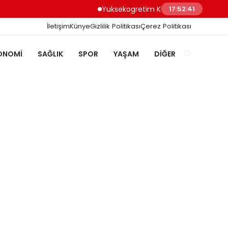
Yuksekogretim Kurumu Dijital Donusum I
17:52:41
İletişim
Künye
Gizlilik Politikası
Çerez Politikası
ONOMI
SAĞLIK
SPOR
YAŞAM
DIĞER