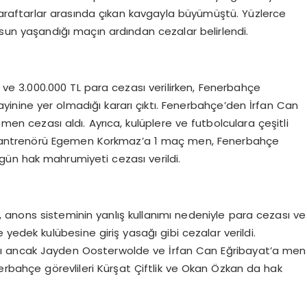
taraftarlar arasında çıkan kavgayla büyümüştü. Yüzlerce
un yaşandığı maçın ardından cezalar belirlendi.
ve 3.000.000 TL para cezası verilirken, Fenerbahçe
yinine yer olmadığı kararı çıktı. Fenerbahçe’den İrfan Can
n cezası aldı. Ayrıca, kulüplere ve futbolculara çeşitli
or antrenörü Egemen Korkmaz’a 1 maç men, Fenerbahçe
5 gün hak mahrumiyeti cezası verildi.
anons sisteminin yanlış kullanımı nedeniyle para cezası ve
dek kulübesine giriş yasağı gibi cezalar verildi.
ı ancak Jayden Oosterwolde ve İrfan Can Eğribayat’a men
nerbahçe görevlileri Kürşat Çiftlik ve Okan Özkan da hak