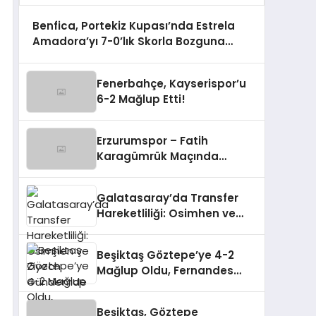
Benfica, Portekiz Kupası’nda Estrela
Amadora’yı 7-0’lık Skorla Bozguna
Uğrattı
Fenerbahçe, Kayserispor’u
6-2 Mağlup Etti!
Erzurumspor – Fatih
Karagümrük Maçında
Gerilim!
Galatasaray’da Transfer
Hareketliliği: Osimhen ve
Ziyech Gündemde
Beşiktaş Göztepe’ye 4-2
Mağlup Oldu, Fernandes
Taraftarından Özür Diledi
Beşiktaş, Göztepe