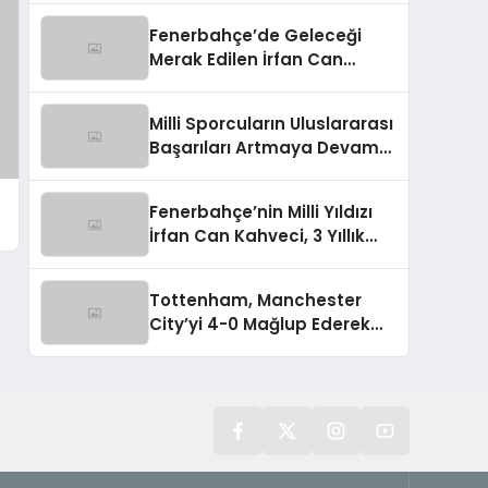
Fenerbahçe’de Geleceği
Merak Edilen İrfan Can
Kahveci Takımda Kalacak
Milli Sporcuların Uluslararası
Başarıları Artmaya Devam
Ediyor
Fenerbahçe’nin Milli Yıldızı
İrfan Can Kahveci, 3 Yıllık
Sözleşme İmzaladı
Tottenham, Manchester
City’yi 4-0 Mağlup Ederek
Guardiola’ya Tarihi Yenilgiyi
Tattırdı