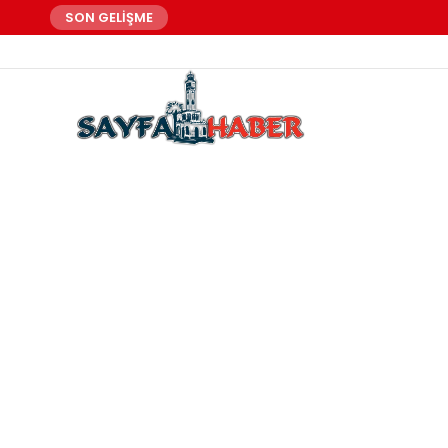
SON GELİŞME