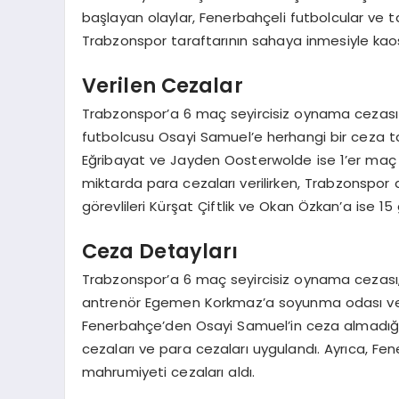
başlayan olaylar, Fenerbahçeli futbolcular ve 
Trabzonspor taraftarının sahaya inmesiyle kaos
Verilen Cezalar
Trabzonspor’a 6 maç seyircisiz oynama cezası 
futbolcusu Osayi Samuel’e herhangi bir ceza ta
Eğribayat ve Jayden Oosterwolde ise 1’er maç me
miktarda para cezaları verilirken, Trabzonsp
görevlileri Kürşat Çiftlik ve Okan Özkan’a ise 1
Ceza Detayları
Trabzonspor’a 6 maç seyircisiz oynama cezası, 
antrenör Egemen Korkmaz’a soyunma odası ve ye
Fenerbahçe’den Osayi Samuel’in ceza almadığ
cezaları ve para cezaları uygulandı. Ayrıca, Fe
mahrumiyeti cezaları aldı.