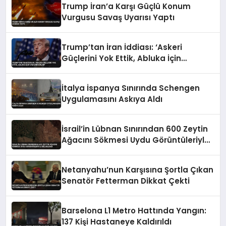
Trump İran’a Karşı Güçlü Konum
Vurgusu Savaş Uyarısı Yaptı
Trump’tan İran İddiası: ‘Askeri
Güçlerini Yok Ettik, Abluka İçin
Yalvarıyorlar’
İtalya İspanya Sınırında Schengen
Uygulamasını Askıya Aldı
İsrail’in Lübnan Sınırından 600 Zeytin
Ağacını Sökmesi Uydu Görüntüleriyle
Belgelendi
Netanyahu’nun Karşısına Şortla Çıkan
Senatör Fetterman Dikkat Çekti
Barselona L1 Metro Hattında Yangın:
137 Kişi Hastaneye Kaldırıldı