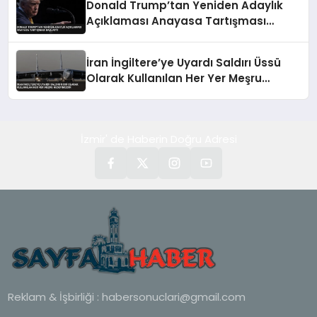
Donald Trump’tan Yeniden Adaylık
Açıklaması Anayasa Tartışması
Başlattı
İran İngiltere’ye Uyardı Saldırı Üssü
Olarak Kullanılan Her Yer Meşru
Hedefimizdir
İzmir' de Haberin Doğru Adresi
Reklam & İşbirliği :
habersonuclari@gmail.com