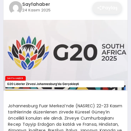
Sayfahaber
EĞITIM
Paylaş
24 Kasım 2025
EKONOMI
SAĞLIK
SPOR
YAŞAM
Johannesburg Fuar Merkezi’nde (NASREC) 22-23 Kasım
tarihlerinde düzenlenen zirvede Küresel Güney’in
DIĞER
öncelikli konuları ele alındı. Zirveye Cumhurbaşkanı
Recep Tayyip Erdoğan da katıldı ve Fransa, Hindistan,
Almanya, İngiltere, Brezilya, İtalya, Japonya, Kanada ve