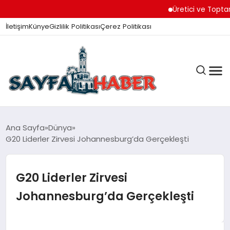
Üretici ve Toptancılar 
İletişim
Künye
Gizlilik Politikası
Çerez Politikası
ANA SAYFA
Ana Sayfa
Dünya
G20 Liderler Zirvesi Johannesburg’da Gerçekleşti
GÜNDEM
G20 Liderler Zirvesi
Johannesburg’da Gerçekleşti
İZMIR HABERLERI