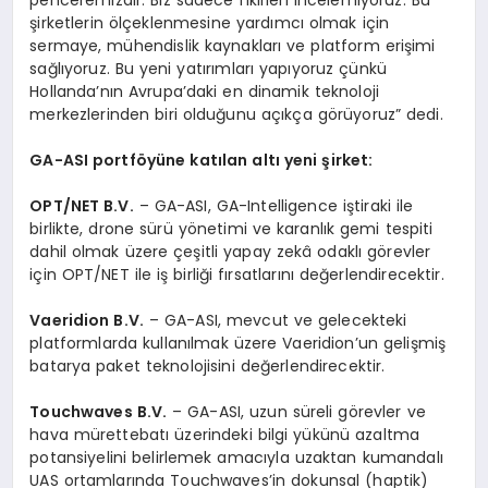
şirketlerin ölçeklenmesine yardımcı olmak için
sermaye, mühendislik kaynakları ve platform erişimi
sağlıyoruz. Bu yeni yatırımları yapıyoruz çünkü
Hollanda’nın Avrupa’daki en dinamik teknoloji
merkezlerinden biri olduğunu açıkça görüyoruz” dedi.
GA-ASI portföyüne katılan altı yeni şirket:
OPT/NET B.V.
– GA-ASI, GA-Intelligence iştiraki ile
birlikte, drone sürü yönetimi ve karanlık gemi tespiti
dahil olmak üzere çeşitli yapay zekâ odaklı görevler
için OPT/NET ile iş birliği fırsatlarını değerlendirecektir.
Vaeridion B.V.
– GA-ASI, mevcut ve gelecekteki
platformlarda kullanılmak üzere Vaeridion’un gelişmiş
batarya paket teknolojisini değerlendirecektir.
Touchwaves B.V.
– GA-ASI, uzun süreli görevler ve
hava mürettebatı üzerindeki bilgi yükünü azaltma
potansiyelini belirlemek amacıyla uzaktan kumandalı
UAS ortamlarında Touchwaves’in dokunsal (haptik)