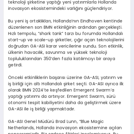
teknoloji şirketine yaptığı yeni yatırımlarla Hollanda
inovasyon ekosistemindeki varlığını güçlendiriyor.
Bu yeni iş ortaklıkları, Hollanda’nın Eindhoven kentinde
düzenlenen son BMN etkinliğinin ardından gerçekleşti.
Hızlı tempolu, “shark tank” tarzı bu forumda Hollandalı
start-up ve scale-up şirketler, çığır açan teknolojilerini
doğrudan GA-ASI karar vericilerine sundu. Son etkinlik,
ülkenin havacılık, savunma ve yüksek teknoloji
topluluklarından 350’den fazla katılımcıyı bir araya
getirdi.
Önceki etkinliklerin başarısı üzerine GA-ASI, yatırım ve
iş birliği için altı Hollandalı şirket seçti. GA-ASI ayrıca ilk
olarak BMN 2024’te keşfedilen Emergent Swarm’a
yaptığı yatırımı da artırıyor. Emergent Swarm, sürü
otonomi tespit kabiliyetini daha da geliştirmek üzere
GA-ASI ile iş birliği yapmaktadır.
GA-ASI Genel Müdürü Brad Lunn, “Blue Magic
Netherlands, Hollanda inovasyon ekosistemine açılan
penceremizdir. Biz sadece fikirleri incelemiyoruz. Bu