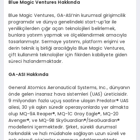
Blue Magic Ventures Hakkında
Blue Magic Ventures, GA-ASI’nin kurumsal girişimcilik
programıdır ve dünya genelindeki start-up’lar ile
yenilikçilerden çığır açan teknolojileri belirlemek,
bunlara yatırım yapmak ve ölçeklendirmek amacıyla
tasarlanmıştır. Sermaye yatırımı, platform erişimi ve
derin teknik iş birliği aracılığıyla Blue Magic Ventures,
çift kullanımlı teknolojiler için fikirden kabiliyete giden
süreci hızlandırmaktadır.
GA-ASI Hakkında
General Atomics Aeronautical Systems, Inc., dünyanın
önde gelen insansız hava sistemleri (UAS) üreticisidir.
9 milyondan fazla uçuş saatine ulaşan Predator® UAS
ailesi, 30 yılı aşkın süredir operasyonlarda yer almakta
olup MQ-9A Reaper®, MQ-1C Gray Eagle®, MQ-20
Avenger®, ve MQ-9B SkyGuardian®/SeaGuardian®
modellerini içermektedir. Şirket, sürekli durumsal
farkındalık ve hızlı müdahale sağlayan uzun süreli ve
çok görevli çözümler sunmaya odaklanmaktadır.