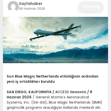
Sayfahaber
EĞITIM
Paylaş
08 Haziran 2026
EKONOMI
SAĞLIK
SPOR
Son Blue Magic Netherlands etkinliğinin ardından
YAŞAM
yeni iş ortaklıkları kuruldu
SAN DİEGO, KALİFORNİYA /
ACCESS Newswire
/ 8
Haziran 2026
/ General Atomics Aeronautical
DIĞER
Systems, Inc. (GA-ASI), Blue Magic Netherlands (BMN)
girişimcilik programı aracılığıyla Hollanda merkezli altı