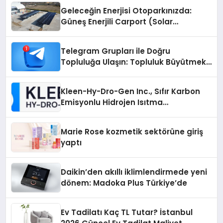
Geleceğin Enerjisi Otoparkınızda:
Güneş Enerjili Carport (Solar
Otopark) Nedir?
Telegram Grupları ile Doğru
Topluluğa Ulaşın: Topluluk Büyütmek
İsteyenlere Telegram Dizinleri
Kleen-Hy-Dro-Gen Inc., Sıfır Karbon
Emisyonlu Hidrojen Isıtma
Teknolojisinde ISO ve TSSA
Düzenleyici Onaylarını Aldı
Marie Rose kozmetik sektörüne giriş
yaptı
Daikin’den akıllı iklimlendirmede yeni
dönem: Madoka Plus Türkiye’de
Ev Tadilatı Kaç TL Tutar? İstanbul