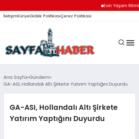
Evin Yaşam Ritmini Ko
İletişim
Künye
Gizlilik Politikası
Çerez Politikası
ANA SAYFA
Ana Sayfa
Gündem
GA-ASI, Hollandalı Altı Şirkete Yatırım Yaptığını Duyurdu
GÜNDEM
GA-ASI, Hollandalı Altı Şirkete
Yatırım Yaptığını Duyurdu
İZMIR HABERLERI