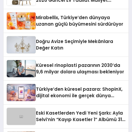
2026 Güncel Ev Tadilat Maliyet
Rehberi
Mirabellix, Türkiye’den dünyaya
uzanan güçlü büyümesini sürdürüyor
Doğru Avize Seçimiyle Mekânlara
Değer Katın
Küresel rinoplasti pazarının 2030’da
9,6 milyar dolara ulaşması bekleniyor
Türkiye’den küresel pazara: ShopinX,
dijital ekonomi ile gerçek dünya
alışverişini bir araya getirmeyi
hedefliyor
Eski Kasetlerden Yedi Yeni Şarkı: Ayla
Selvi’nin “Kayıp Kasetler 1” Albümü 31
Temmuz’da Çıktı