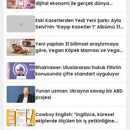
dijital ekonomi ile gerçek dünya
alışverişini bir araya getirmeyi
hedefliyor
Eski Kasetlerden Yedi Yeni Şarkı: Ayla
Selvi’nin “Kayıp Kasetler 1” Albümü 31
Temmuz’da Çıktı
Yeni yapilan 31 bilimsel araştırmaya
göre, Vegan Köpek Maması ve Vegan
Kedi Mamasının İyi Sindirildiğini
Ortaya Koydu
Bhaktawer: Uluslararası hukuk Filistin
konusunda çifte standart uyguluyor
Yunan uzman: Ukrayna savaşı bir ABD
projesi
Cowboy English: “İngilizce, küresel
ekiplerde ölçülen bir iş yetkinliğine
dönüşüyor”