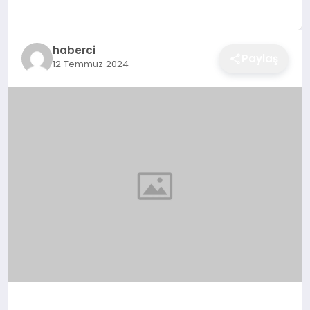
EĞITIM
haberci
Paylaş
12 Temmuz 2024
EKONOMI
SAĞLIK
SPOR
YAŞAM
DIĞER