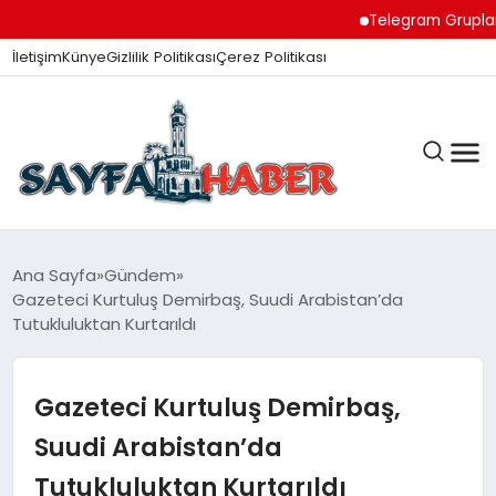
Telegram Grupları ile
İletişim
Künye
Gizlilik Politikası
Çerez Politikası
ANA SAYFA
Ana Sayfa
Gündem
Gazeteci Kurtuluş Demirbaş, Suudi Arabistan’da
Tutukluluktan Kurtarıldı
GÜNDEM
Gazeteci Kurtuluş Demirbaş,
İZMIR HABERLERI
Suudi Arabistan’da
Tutukluluktan Kurtarıldı