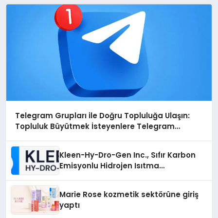
Telegram Grupları ile Doğru Topluluğa Ulaşın:
Topluluk Büyütmek İsteyenlere Telegram
Dizinleri
Kleen-Hy-Dro-Gen Inc., Sıfır Karbon
Emisyonlu Hidrojen Isıtma
Teknolojisinde ISO ve TSSA
Düzenleyici Onaylarını Aldı
Marie Rose kozmetik sektörüne giriş
yaptı