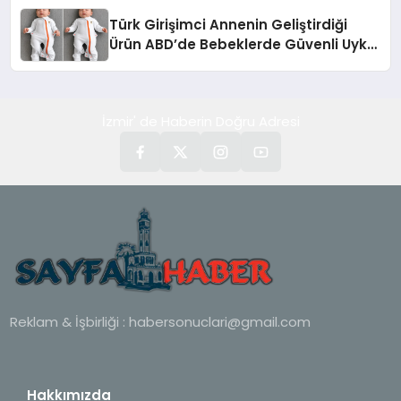
Türk Girişimci Annenin Geliştirdiği
Ürün ABD’de Bebeklerde Güvenli Uyku
Standardına Yeni Bir Bakış Açısı
Getiriyor.
İzmir' de Haberin Doğru Adresi
Reklam & İşbirliği :
habersonuclari@gmail.com
Hakkımızda