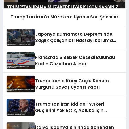
Trump’tan İran’a Müzakere Uyarısı Son Şansınız
Japonya Kumamoto Depreminde
Sağlık Çalışanları Hastayı Koruma
Görüntüleri
Fransa’da 5 Bebek Cesedi Bulundu
Kadın Gözaltına Alındı
Trump İran’a Karşı Güçlü Konum
Vurgusu Savaş Uyarısı Yaptı
Trump’tan İran İddiası: ‘Askeri
Güçlerini Yok Ettik, Abluka İçin
Yalvarıyorlar’
İtalya İspanya Sınırında Schengen