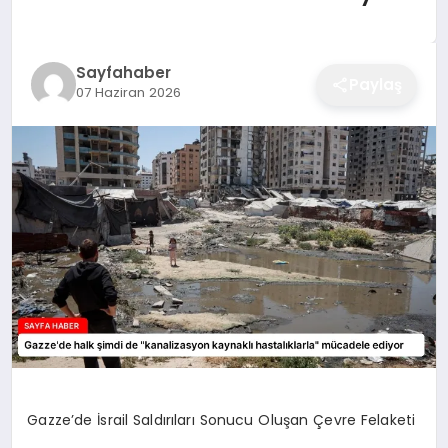
EĞITIM
Sayfahaber
Paylaş
07 Haziran 2026
EKONOMI
SAĞLIK
SPOR
YAŞAM
DIĞER
Gazze’de İsrail Saldırıları Sonucu Oluşan Çevre Felaketi