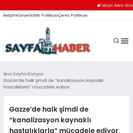
Falcon Aero Group, Kür
İletişim
Künye
Gizlilik Politikası
Çerez Politikası
ANA SAYFA
Ana Sayfa
Dünya
Gazze’de halk şimdi de “kanalizasyon kaynaklı
hastalıklarla” mücadele ediyor
GÜNDEM
Gazze’de halk şimdi de
İZMIR HABERLERI
“kanalizasyon kaynaklı
hastalıklarla” mücadele ediyor