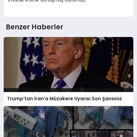
insanlık krizine dönüşmüş durumda.
Benzer Haberler
Trump’tan İran’a Müzakere Uyarısı Son Şansınız