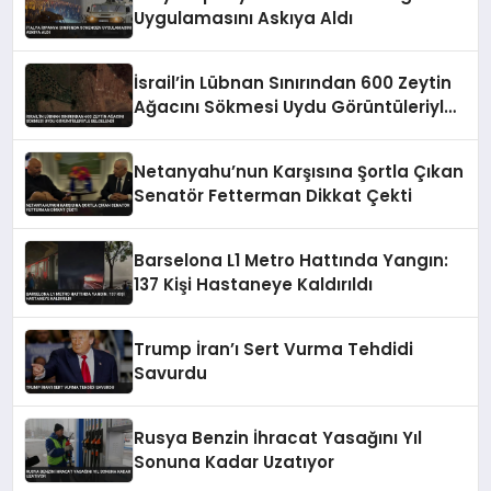
Uygulamasını Askıya Aldı
İsrail’in Lübnan Sınırından 600 Zeytin
Ağacını Sökmesi Uydu Görüntüleriyle
Belgelendi
Netanyahu’nun Karşısına Şortla Çıkan
Senatör Fetterman Dikkat Çekti
Barselona L1 Metro Hattında Yangın:
137 Kişi Hastaneye Kaldırıldı
Trump İran’ı Sert Vurma Tehdidi
Savurdu
Rusya Benzin İhracat Yasağını Yıl
Sonuna Kadar Uzatıyor