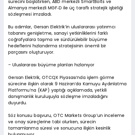
sürecini başlatırken, ABD merkezli SmartBolts ve
Almanya merkezli MGF‑D ile üç taraflı stratejik işbirliği
sözleşmesi imzaladı.
Bu adımlar, Gersan Elektrik’in uluslararası yatırımcı
tabanını genişletme, sanayi yetkinliklerini farklı
coğrafyalara taşıma ve sürdürülebilir büyüme
hedeflerini hızlandırma stratejisinin önemli bir
parçasını oluşturuyor.
– Uluslararası büyüme planları hızlanıyor
Gersan Elektrik, OTCQX Piyasası’nda işlem görme
sürecine ilişkin olarak 9 Haziran’da Kamuyu Aydınlatma
Platformu’na (KAP) yaptığı açıklamada, yetkili
danışmanlık kuruluşuyla sözleşme imzaladığını
duyurdu.
Söz konusu başvuru, OTC Markets Group’un inceleme
ve onay süreçlerine tabi olurken, sürecin
tamamlanma süresi ve sonucuna ilişkin kesinlik
bulunmuyor.