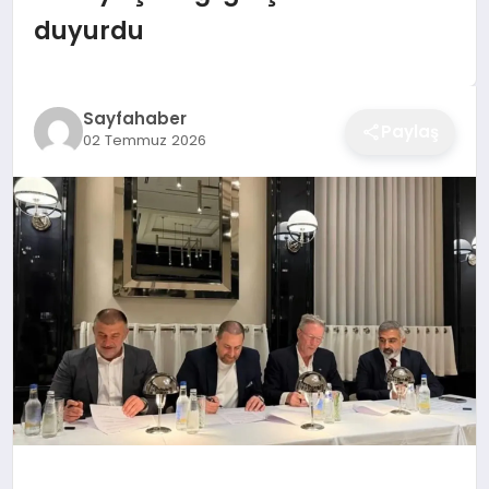
EĞITIM
duyurdu
EKONOMI
Sayfahaber
Paylaş
02 Temmuz 2026
SAĞLIK
SPOR
YAŞAM
DIĞER