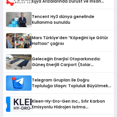
Eşya Arızalarında Dürüst ve İnsan
Odaklı Destek
Tencent Hy3 dünya genelinde
kullanıma sunuldu
Mars Türkiye’den “Köpeğini İşe Götür
Haftası” çağrısı
Geleceğin Enerjisi Otoparkınızda:
Güneş Enerjili Carport (Solar
Otopark) Nedir?
Telegram Grupları ile Doğru
Topluluğa Ulaşın: Topluluk Büyütmek
İsteyenlere Telegram Dizinleri
Kleen-Hy-Dro-Gen Inc., Sıfır Karbon
Emisyonlu Hidrojen Isıtma
Teknolojisinde ISO ve TSSA