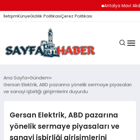
Antalya Mavi Akdeniz İni
İletişim
Künye
Gizlilik Politikası
Çerez Politikası
ANA SAYFA
Ana Sayfa
Gündem
Gersan Elektrik, ABD pazarına yönelik sermaye piyasaları
ve sanayi işbirliği girişimlerini duyurdu
GÜNDEM
Gersan Elektrik, ABD pazarına
İZMIR HABERLERI
yönelik sermaye piyasaları ve
sanayi işbirliği girişimlerini