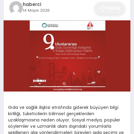
haberci
EĞITIM
Paylaş
14 Mayıs 2026
EKONOMI
SAĞLIK
SPOR
YAŞAM
Gıda ve sağlık ilişkisi etrafında giderek büyüyen bilgi
kirliliği, tüketicilerin bilimsel gerçeklerden
DIĞER
uzaklaşmasına neden oluyor. Sosyal medya, popüler
söylemler ve uzmanlık alanı dışındaki yorumlarla
şekillenen algı yönlendirmeleri; bireyleri gıda seçimi ve