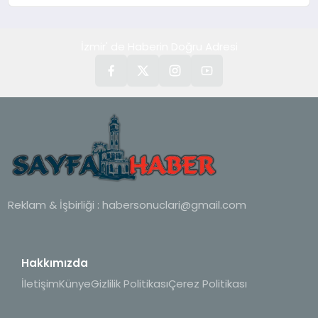
alışverişini bir araya getirmeyi
hedefliyor
İzmir' de Haberin Doğru Adresi
Reklam & İşbirliği :
habersonuclari@gmail.com
Hakkımızda
İletişim
Künye
Gizlilik Politikası
Çerez Politikası