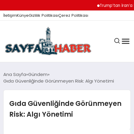
Trump’tan İran’a Müzake
İletişim
Künye
Gizlilik Politikası
Çerez Politikası
ANA SAYFA
Ana Sayfa
Gündem
Gıda Güvenliğinde Görünmeyen Risk: Algı Yönetimi
GÜNDEM
Gıda Güvenliğinde Görünmeyen
Risk: Algı Yönetimi
İZMIR HABERLERI