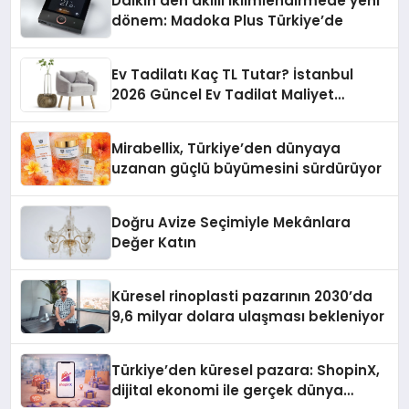
Daikin’den akıllı iklimlendirmede yeni
dönem: Madoka Plus Türkiye’de
Ev Tadilatı Kaç TL Tutar? İstanbul
2026 Güncel Ev Tadilat Maliyet
Rehberi
Mirabellix, Türkiye’den dünyaya
uzanan güçlü büyümesini sürdürüyor
Doğru Avize Seçimiyle Mekânlara
Değer Katın
Küresel rinoplasti pazarının 2030’da
9,6 milyar dolara ulaşması bekleniyor
Türkiye’den küresel pazara: ShopinX,
dijital ekonomi ile gerçek dünya