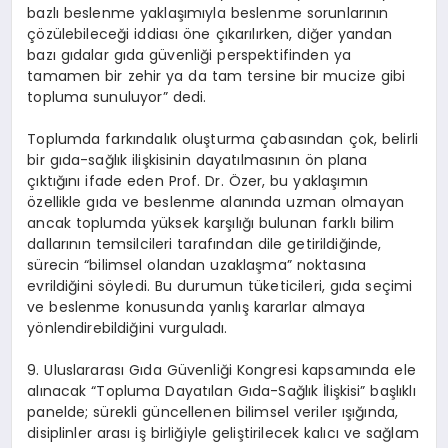
bazlı
beslenme yaklaşımıyla beslenme sorunlarının
çözülebileceği iddiası öne çıkarılırken, diğer yandan
bazı gıdalar gıda güvenliği perspektifinden ya
tamamen bir zehir ya da tam tersine bir mucize gibi
topluma sunuluyor” dedi.
Toplumda farkındalık oluşturma çabasından çok, belirli
bir gıda-sağlık ilişkisinin dayatılmasının ön plana
çıktığını ifade eden Prof. Dr. Özer, bu yaklaşımın
özellikle gıda ve beslenme alanında uzman olmayan
ancak toplumda yüksek karşılığı bulunan farklı bilim
dallarının temsilcileri tarafından dile getirildiğinde,
sürecin “bilimsel olandan uzaklaşma” noktasına
evrildiğini
söyledi. Bu durumun tüketicileri, gıda seçimi
ve beslenme konusunda yanlış kararlar almaya
yönlendirebildiğini vurguladı.
9. Uluslararası Gıda Güvenliği Kongresi
kapsamında ele
alınacak “Topluma Dayatılan Gıda-Sağlık İlişkisi” başlıklı
panelde; sürekli güncellenen bilimsel veriler ışığında,
disiplinler arası iş birliğiyle geliştirilecek kalıcı ve sağlam