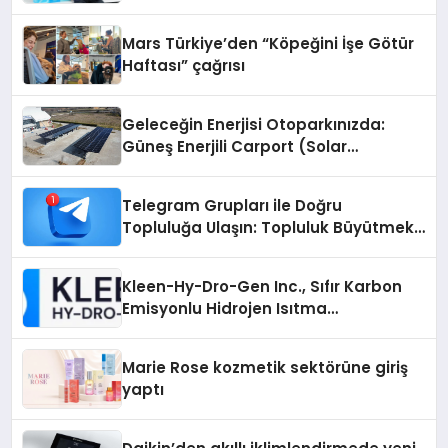
Mars Türkiye’den “Köpeğini İşe Götür
Haftası” çağrısı
Geleceğin Enerjisi Otoparkınızda:
Güneş Enerjili Carport (Solar
Otopark) Nedir?
Telegram Grupları ile Doğru
Topluluğa Ulaşın: Topluluk Büyütmek
İsteyenlere Telegram Dizinleri
Kleen-Hy-Dro-Gen Inc., Sıfır Karbon
Emisyonlu Hidrojen Isıtma
Teknolojisinde ISO ve TSSA
Düzenleyici Onaylarını Aldı
Marie Rose kozmetik sektörüne giriş
yaptı