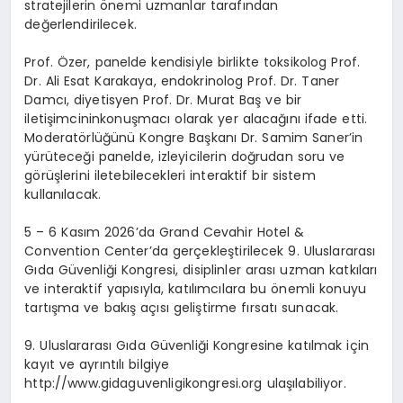
stratejilerin önemi uzmanlar tarafından
değerlendirilecek.
Prof.
Özer
,
panelde
kendisiyle birlikte
toksikolog Prof.
Dr. Ali Esat Karakaya,
endokrinolog
Prof.
Dr. Taner
Damcı
,
diyetisyen Prof.
Dr. Murat
Baş
ve bir
iletişimcinin
konuşmacı olarak yer alacağını
ifade etti.
Moderatörlüğünü
Kongre Başkanı Dr. Samim Saner
’in
yürüteceği panelde,
izleyicilerin doğrudan soru ve
görüşlerini iletebilecekleri i
nteraktif bir
sistem
kullanılacak
.
5
–
6 Kasım 2026
’da
Grand Cevahir Hotel &
Convention
Center’da gerçekleştirilecek
9. Uluslararası
Gıda Güvenliği Kongresi,
disiplinler arası uzman katkıları
ve interaktif yapısıyla, katılımcılara bu önemli konuyu
tartışma ve bakış açısı geliştirme fırsatı
sunacak
.
9. Ulusl
ararası Gıda Güvenliği Kongresine katılmak için
kayıt ve ayrıntılı bilgiye
http://www.gidaguvenligikongresi.org
ulaşılabiliyor.