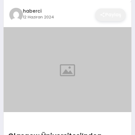
EĞITIM
haberci
Paylaş
12 Haziran 2024
EKONOMI
SAĞLIK
SPOR
YAŞAM
DIĞER