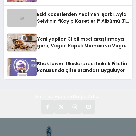
alışverişini bir araya getirmeyi
hedefliyor
Eski Kasetlerden Yedi Yeni Şarkı: Ayla
Selvi’nin “Kayıp Kasetler 1” Albümü 31
Temmuz’da Çıktı
Yeni yapilan 31 bilimsel araştırmaya
göre, Vegan Köpek Maması ve Vegan
Kedi Mamasının İyi Sindirildiğini
Ortaya Koydu
Bhaktawer: Uluslararası hukuk Filistin
konusunda çifte standart uyguluyor
İzmir' de Haberin Doğru Adresi