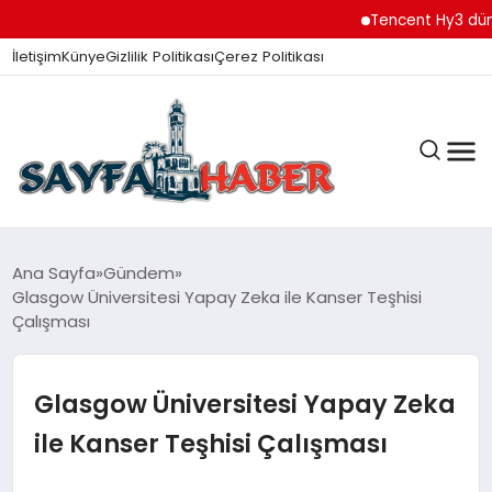
Tencent Hy3 dünya g
İletişim
Künye
Gizlilik Politikası
Çerez Politikası
ANA SAYFA
Ana Sayfa
Gündem
Glasgow Üniversitesi Yapay Zeka ile Kanser Teşhisi
Çalışması
GÜNDEM
Glasgow Üniversitesi Yapay Zeka
İZMIR HABERLERI
ile Kanser Teşhisi Çalışması