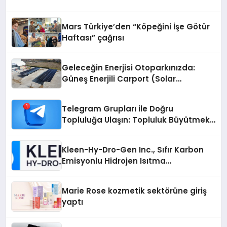
Mars Türkiye’den “Köpeğini İşe Götür
Haftası” çağrısı
Geleceğin Enerjisi Otoparkınızda:
Güneş Enerjili Carport (Solar
Otopark) Nedir?
Telegram Grupları ile Doğru
Topluluğa Ulaşın: Topluluk Büyütmek
İsteyenlere Telegram Dizinleri
Kleen-Hy-Dro-Gen Inc., Sıfır Karbon
Emisyonlu Hidrojen Isıtma
Teknolojisinde ISO ve TSSA
Düzenleyici Onaylarını Aldı
Marie Rose kozmetik sektörüne giriş
yaptı