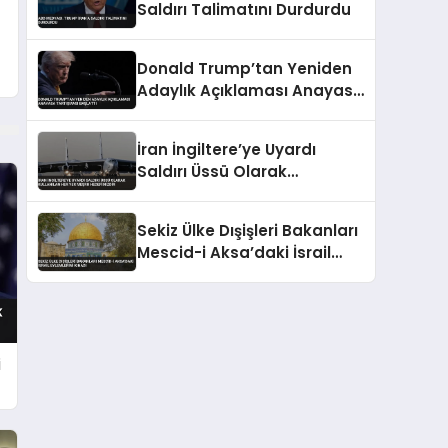
Saldırı Talimatını Durdurdu
Donald Trump’tan Yeniden
Adaylık Açıklaması Anayasa
Tartışması Başlattı
İran İngiltere’ye Uyardı
Saldırı Üssü Olarak
Kullanılan Her Yer Meşru
Hedefimizdir
Sekiz Ülke Dışişleri Bakanları
Mescid-i Aksa’daki İsrail
Eylemlerini Kınadı
i