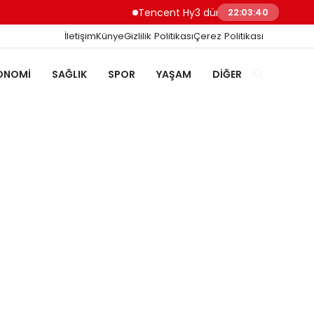
Tencent Hy3 dünya genelinde kullanıma 
22:03:41
İletişim
Künye
Gizlilik Politikası
Çerez Politikası
ONOMI
SAĞLIK
SPOR
YAŞAM
DIĞER