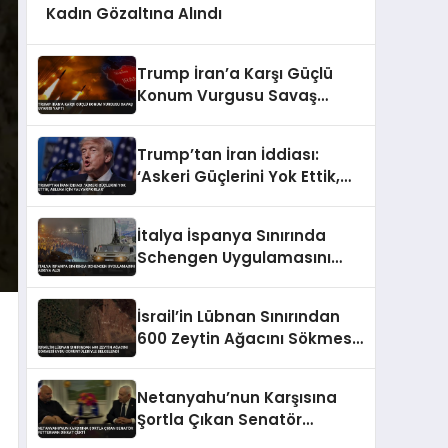
Kadın Gözaltına Alındı
Trump İran’a Karşı Güçlü
Konum Vurgusu Savaş
Uyarısı Yaptı
Trump’tan İran İddiası:
‘Askeri Güçlerini Yok Ettik,
Abluka İçin Yalvarıyorlar’
İtalya İspanya Sınırında
Schengen Uygulamasını
Askıya Aldı
İsrail’in Lübnan Sınırından
600 Zeytin Ağacını Sökmesi
Uydu Görüntüleriyle
Belgelendi
Netanyahu’nun Karşısına
Şortla Çıkan Senatör
Fetterman Dikkat Çekti