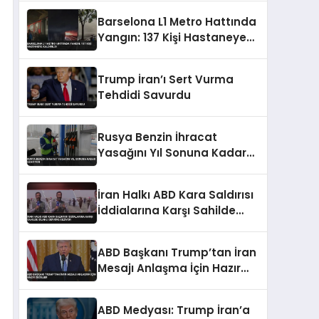
Barselona L1 Metro Hattında
Yangın: 137 Kişi Hastaneye
Kaldırıldı
Trump İran’ı Sert Vurma
Tehdidi Savurdu
Rusya Benzin İhracat
Yasağını Yıl Sonuna Kadar
Uzatıyor
İran Halkı ABD Kara Saldırısı
İddialarına Karşı Sahilde
Silahlı Devriye Geziyor
ABD Başkanı Trump’tan İran
Mesajı Anlaşma İçin Hazır
Değiller
ABD Medyası: Trump İran’a