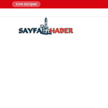
SON GELİŞME