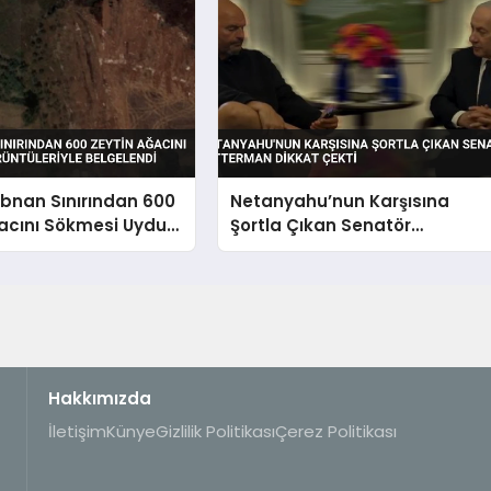
Lübnan Sınırından 600
Netanyahu’nun Karşısına
acını Sökmesi Uydu
Şortla Çıkan Senatör
riyle Belgelendi
Fetterman Dikkat Çekti
Hakkımızda
İletişim
Künye
Gizlilik Politikası
Çerez Politikası