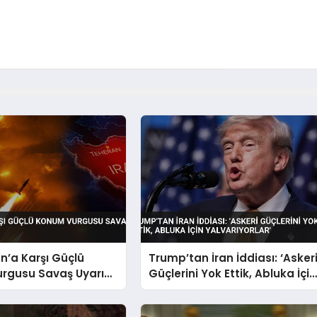
n’a Karşı Güçlü
Trump’tan İran İddiası: ‘Asker
rgusu Savaş Uyarısı
Güçlerini Yok Ettik, Abluka İçin
Yalvarıyorlar’