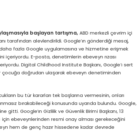
aylaşmasıyla başlayan tartışma,
ABD merkezli çevrim içi
nı tarafından alevlendirildi. Google’ın gönderdiği mesaj,
, daha fazla Google uygulamasına ve hizmetine erişmek
rini içeriyordu. E-posta, denetimlerin ebeveyn rızası
eriyordu. Digital Childhood Institute Başkanı, Google’ı sert
ket, her çocuğa doğrudan ulaşarak ebeveyn denetiminden
.
ların bu tür kararları tek başlarına vermesinin, onları
vunmasız bırakabileceği konusunda uyarıda bulundu. Google,
ne gitti. Google’ın Gizlilik ve Güvenlik Birimi Başkanı, 13
i için ebeveynlerinden resmi onay alması gerekeceğini
eveyn hem de genç hazır hissedene kadar devrede