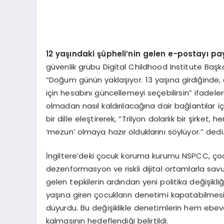
12 yaşındaki şüpheli’nin gelen e-postayı p
güvenlik grubu Digital Childhood Institute Başka
“Doğum günün yaklaşıyor. 13 yaşına girdiğinde
için hesabını güncellemeyi seçebilirsin” ifadele
olmadan nasıl kaldırılacağına dair bağlantılar iç
bir dille eleştirerek, “Trilyon dolarlık bir şir
‘mezun’ olmaya hazır olduklarını söylüyor.” dedi
İngiltere’deki çocuk koruma kurumu NSPCC, çocuk
dezenformasyon ve riskli dijital ortamlarla sa
gelen tepkilerin ardından yeni politika değişikliği
yaşına giren çocukların denetimi kapatabilmes
duyurdu. Bu değişiklikle denetimlerin hem eb
kalmasının hedeflendiği belirtildi.