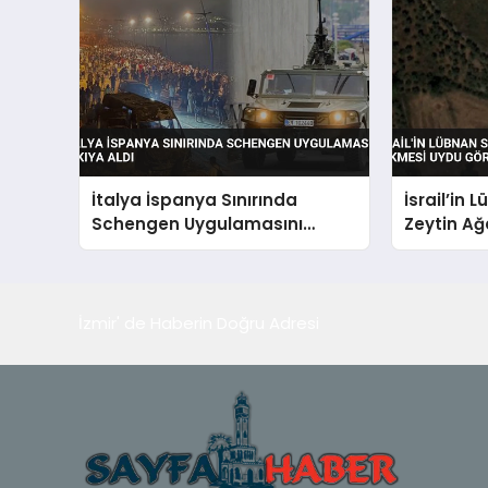
İtalya İspanya Sınırında
İsrail’in 
Schengen Uygulamasını
Zeytin Ağ
Askıya Aldı
Görüntüle
İzmir' de Haberin Doğru Adresi