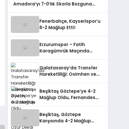
Amadora’yı 7-0’lık Skorla Bozguna
Uğrattı
Fenerbahçe, Kayserispor’u
6-2 Mağlup Etti!
Erzurumspor – Fatih
Karagümrük Maçında
Gerilim!
Galatasaray’da Transfer
Hareketliliği: Osimhen ve
Ziyech Gündemde
Beşiktaş Göztepe’ye 4-2
Mağlup Oldu, Fernandes
Taraftarından Özür Diledi
Beşiktaş, Göztepe
Karşısında 4-2 Mağlup
Olarak Zirveden Uzaklaştı