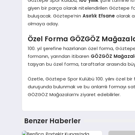
Göztepe Spor Kulübü,
100 yıllık
şanlı tarihine i
giyen bir parça olarak nitelendirilen Göztepe fo
buluşacak. Göztepe’nin
Asırlık Efsane
olarak ad
olmaya aday.
Özel Forma GÖZGÖZ Mağazala
100. yıl şerefine hazırlanan özel forma, Göztepe
formanın, yarından itibaren
GÖZGÖZ Mağazala
taşıyan bu özel forma, taraftarlar arasında bü
Özetle, Göztepe Spor Kulübü 100. yılını özel bir 
duruşunda bulunmak ve bu anlamlı formayı satı
GÖZGÖZ Mağazaları’nı ziyaret edebilirler.
Benzer Haberler