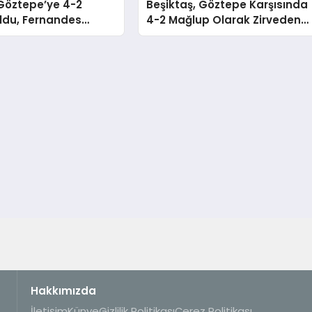
Göztepe’ye 4-2
Beşiktaş, Göztepe Karşısında
ldu, Fernandes
4-2 Mağlup Olarak Zirveden
ndan Özür Diledi
Uzaklaştı
Hakkımızda
İletişim
Künye
Gizlilik Politikası
Çerez Politikası