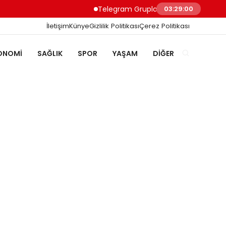
Telegram Grupları ile Doğru Topluluğa U
03:29:00
İletişim
Künye
Gizlilik Politikası
Çerez Politikası
ONOMI
SAĞLIK
SPOR
YAŞAM
DIĞER