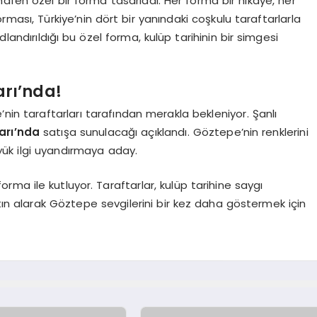
thafen özel bir forma tasarladı. Her forma bir hikaye, her
rması, Türkiye’nin dört bir yanındaki coşkulu taraftarlarla
landırıldığı bu özel forma, kulüp tarihinin bir simgesi
rı’nda!
’nin taraftarları tarafından merakla bekleniyor. Şanlı
rı’nda
satışa sunulacağı açıklandı. Göztepe’nin renklerini
yük ilgi uyandırmaya aday.
forma ile kutluyor. Taraftarlar, kulüp tarihine saygı
n alarak Göztepe sevgilerini bir kez daha göstermek için