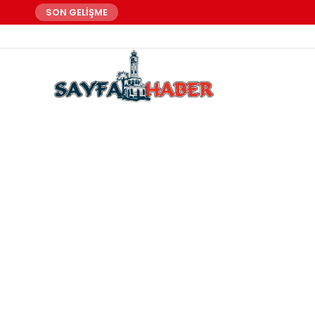
SON GELİŞME