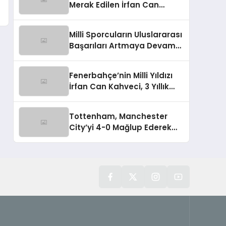
Merak Edilen İrfan Can
Kahveci Takımda Kalacak
Milli Sporcuların Uluslararası
Başarıları Artmaya Devam
Ediyor
Fenerbahçe’nin Milli Yıldızı
İrfan Can Kahveci, 3 Yıllık
Sözleşme İmzaladı
Tottenham, Manchester
City’yi 4-0 Mağlup Ederek
Guardiola’ya Tarihi Yenilgiyi
Tattırdı