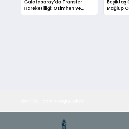
Galatasaray’da Transfer
Beşiktaş 
Hareketliliği: Osimhen ve
Mağlup O
Ziyech Gündemde
Taraftarı
İzmir' de Haberin Doğru Adresi