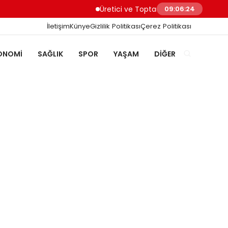
Üretici ve Toptancılar Dijital Sipariş Süreçl
09:06:25
İletişim
Künye
Gizlilik Politikası
Çerez Politikası
ONOMI
SAĞLIK
SPOR
YAŞAM
DIĞER