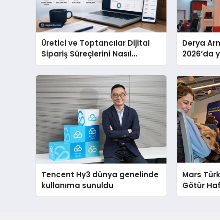
Üretici ve Toptancılar Dijital
Derya Arm
Sipariş Süreçlerini Nasıl
2026’da ye
Yönetmeli?
global m
sergiledi
Tencent Hy3 dünya genelinde
Mars Türk
kullanıma sunuldu
Götür Haf