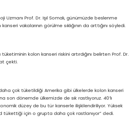
oloji Uzmanı Prof. Dr. Işıl Somalı, günümüzde beslenme
kanseri vakalarının görülme sıklığının da arttığını söyledi.
 tüketiminin kolon kanseri riskini artırdığını belirten Prof. Dr.
t çekti.
n daha çok tüketildiği Amerika gibi ülkelerde kolon kanseri
ına son dönemde ülkemizde de sık rastlıyoruz. 40’lı
nomik düzey de bu tür kanserle ilişkilendiriliyor. Yüksek
d tükettiği için o grupta daha çok rastlanıyor” dedi.