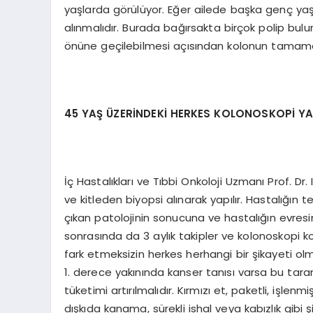
yaşlarda görülüyor. Eğer ailede başka genç ya
alınmalıdır. Burada bağırsakta birçok polip bul
önüne geçilebilmesi açısından kolonun tamamen
45 YAŞ ÜZERİNDEKİ HERKES KOLONOSKOPİ YA
İç Hastalıkları ve Tıbbi Onkoloji Uzmanı Prof. Dr.
ve kitleden biyopsi alınarak yapılır. Hastalığın
çıkan patolojinin sonucuna ve hastalığın evres
sonrasında da 3 aylık takipler ve kolonoskopi k
fark etmeksizin herkes herhangi bir şikayeti 
1. derece yakınında kanser tanısı varsa bu tar
tüketimi artırılmalıdır. Kırmızı et, paketli, işl
dışkıda kanama, sürekli ishal veya kabızlık gib