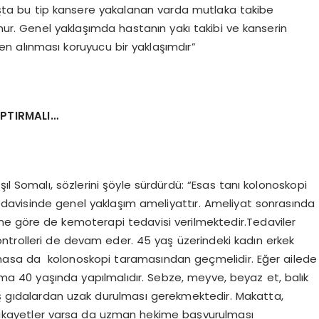
şta bu tip kansere yakalanan varda mutlaka takibe
unur. Genel yaklaşımda hastanın yakı takibi ve kanserin
 alınması koruyucu bir yaklaşımdır”
PTIRMALI…
 Işıl Somalı, sözlerini şöyle sürdürdü: “Esas tanı kolonoskopi
 tedavisinde genel yaklaşım ameliyattır. Ameliyat sonrasında
ine göre de kemoterapi tedavisi verilmektedir.Tedaviler
ontrolleri de devam eder. 45 yaş üzerindeki kadın erkek
olmasa da kolonoskopi taramasından geçmelidir. Eğer ailede
ama 40 yaşında yapılmalıdır. Sebze, meyve, beyaz et, balık
enmiş gıdalardan uzak durulması gerekmektedir. Makatta,
i şikayetler varsa da uzman hekime başvurulması