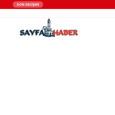
SON GELİŞME