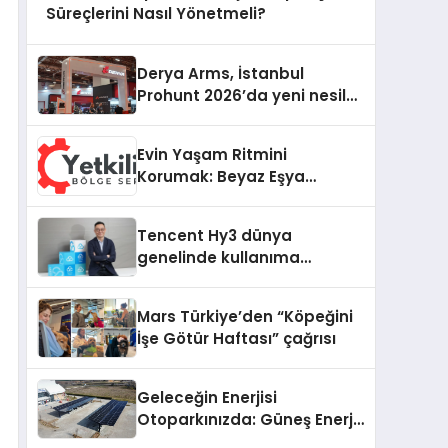
Süreçlerini Nasıl Yönetmeli?
Derya Arms, İstanbul
Prohunt 2026’da yeni nesil
ürünlerini ve global marka
vizyonunu sergiledi
Evin Yaşam Ritmini
Korumak: Beyaz Eşya
Arızalarında Dürüst ve İnsan
Odaklı Destek
Tencent Hy3 dünya
genelinde kullanıma
sunuldu
Mars Türkiye’den “Köpeğini
İşe Götür Haftası” çağrısı
Geleceğin Enerjisi
Otoparkınızda: Güneş Enerjili
Carport (Solar Otopark)