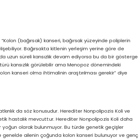
ı, “Kolon (bağırsak) kanseri, bağırsak yüzeyinde poliplerin
biliyor. Bağırsakta kitlenin yerleşim yerine göre de
alarda uzun süreli kansızlık devam ediyorsa bu da bir gösterge
ötürü kansızlık görülebilir ama Menopoz dönemindeki
olon kanseri olma ihtimalinin araştırılması gerekir” diye
yatkınlık da söz konusudur. Herediter Nonpolipozis Koli ve
tik hastalık mevcuttur. Herediter Nonpolipozis Koli daha
pler yoğun olarak bulunmuyor. Bu türde genetik geçişler
ise genelde ailenin çoğunda kolon kanseri bulunuyor ve genç