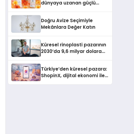
dünyaya uzanan güçlü
büyümesini sürdürüyor
Doğru Avize Seçimiyle
Mekânlara Değer Katın
Küresel rinoplasti pazarının
2030’da 9,6 milyar dolara
ulaşması bekleniyor
Türkiye’den küresel pazara:
ShopinX, dijital ekonomi ile
gerçek dünya alışverişini bir
araya getirmeyi hedefliyor