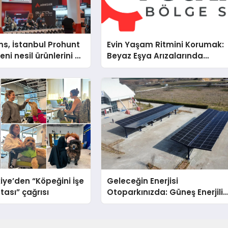
s, İstanbul Prohunt
Evin Yaşam Ritmini Korumak:
ni nesil ürünlerini ve
Beyaz Eşya Arızalarında
arka vizyonunu
Dürüst ve İnsan Odaklı Deste
iye’den “Köpeğini İşe
Geleceğin Enerjisi
tası” çağrısı
Otoparkınızda: Güneş Enerjili
Carport (Solar Otopark)
Nedir?