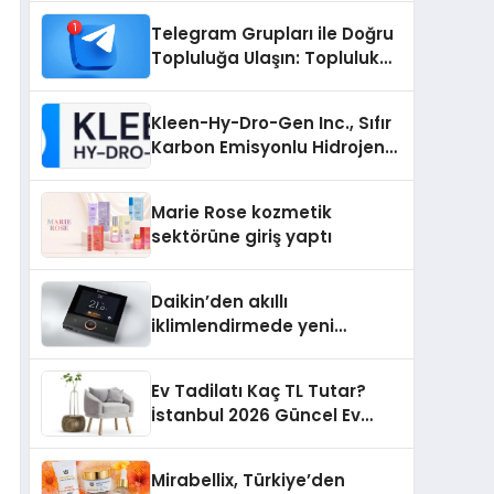
Nedir?
Telegram Grupları ile Doğru
Topluluğa Ulaşın: Topluluk
Büyütmek İsteyenlere
Telegram Dizinleri
Kleen-Hy-Dro-Gen Inc., Sıfır
Karbon Emisyonlu Hidrojen
Isıtma Teknolojisinde ISO ve
TSSA Düzenleyici Onaylarını
Marie Rose kozmetik
Aldı
sektörüne giriş yaptı
Daikin’den akıllı
iklimlendirmede yeni
dönem: Madoka Plus
Türkiye’de
Ev Tadilatı Kaç TL Tutar?
İstanbul 2026 Güncel Ev
Tadilat Maliyet Rehberi
Mirabellix, Türkiye’den