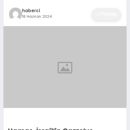
EĞITIM
haberci
Paylaş
18 Haziran 2024
EKONOMI
SAĞLIK
SPOR
YAŞAM
DIĞER