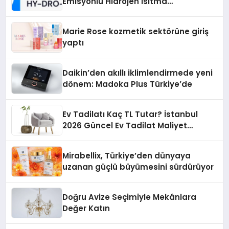
Emisyonlu Hidrojen Isıtma
Teknolojisinde ISO ve TSSA
Düzenleyici Onaylarını Aldı
Marie Rose kozmetik sektörüne giriş
yaptı
Daikin’den akıllı iklimlendirmede yeni
dönem: Madoka Plus Türkiye’de
Ev Tadilatı Kaç TL Tutar? İstanbul
2026 Güncel Ev Tadilat Maliyet
Rehberi
Mirabellix, Türkiye’den dünyaya
uzanan güçlü büyümesini sürdürüyor
Doğru Avize Seçimiyle Mekânlara
Değer Katın