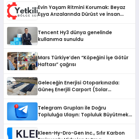
Evin Yaşam Ritmini Korumak: Beyaz
Eşya Arızalarında Dürüst ve İnsan
Odaklı Destek
Tencent Hy3 dünya genelinde
kullanıma sunuldu
Mars Türkiye’den “Köpeğini İşe Götür
Haftası” çağrısı
Geleceğin Enerjisi Otoparkınızda:
Güneş Enerjili Carport (Solar
Otopark) Nedir?
Telegram Grupları ile Doğru
Topluluğa Ulaşın: Topluluk Büyütmek
İsteyenlere Telegram Dizinleri
Kleen-Hy-Dro-Gen Inc., Sıfır Karbon