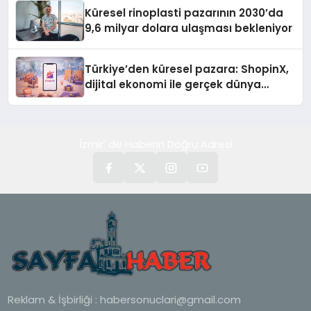
Küresel rinoplasti pazarının 2030’da
9,6 milyar dolara ulaşması bekleniyor
Türkiye’den küresel pazara: ShopinX,
dijital ekonomi ile gerçek dünya
alışverişini bir araya getirmeyi
hedefliyor
İzmir' de Haberin Doğru Adresi
Reklam & İşbirliği :
habersonuclari@gmail.com