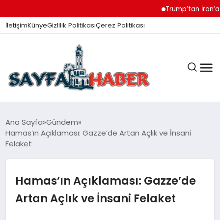
Trump’tan İran’a Müza
İletişim
Künye
Gizlilik Politikası
Çerez Politikası
ANA SAYFA
Ana Sayfa
Gündem
Hamas’ın Açıklaması: Gazze’de Artan Açlık ve İnsani
Felaket
GÜNDEM
Hamas’ın Açıklaması: Gazze’de
İZMIR HABERLERI
Artan Açlık ve İnsani Felaket