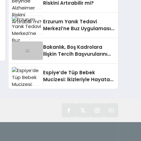
Riskini Artırabilir mi?
Erzurum Yanık Tedavi
Merkezi’ne Buz Uygulaması
Yanlış Yapıldı
Bakanlık, Boş Kadrolara
İlişkin Tercih Başvurularını
Açıkladı
Espiye’de Tüp Bebek
Mucizesi: İkizleriyle Hayata
Tutunan Anne ve Bebek