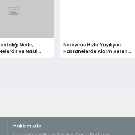
astalığı Nedir,
Norovirüs Hızla Yayılıyor:
 Nelerdir ve Nasıl
Hastanelerde Alarm Veren
lir?
Artış
Hakkımızda
İletişim
Künye
Gizlilik Politikası
Çerez Politikası