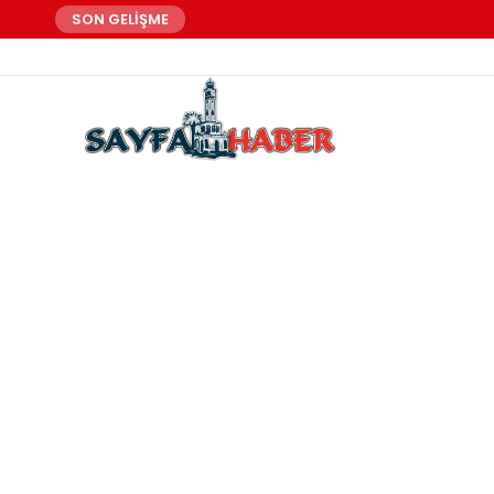
SON GELİŞME