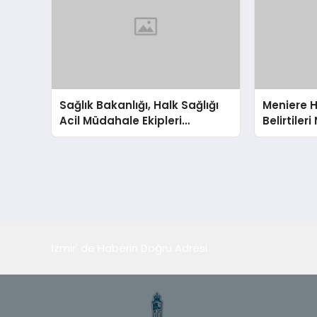
Sağlık Bakanlığı, Halk Sağlığı
Meniere H
Acil Müdahale Ekipleri
Belirtileri
Kurulması İçin Talimat Verdi
Tedavi Edi
İzmir' de Haberin Doğru Adresi