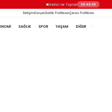
Üretici ve Toptancılar Dijital Sipariş Süre
05:46:38
İletişim
Künye
Gizlilik Politikası
Çerez Politikası
ONOMI
SAĞLIK
SPOR
YAŞAM
DIĞER