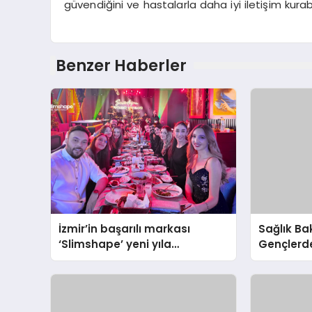
güvendiğini ve hastalarla daha iyi iletişim kurabi
Benzer Haberler
İzmir’in başarılı markası
Sağlık Ba
‘Slimshape’ yeni yıla
Gençlerde
müjdelerle girdi!
İddiaları