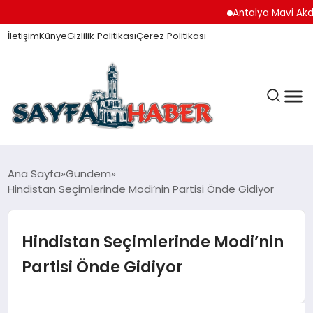
Antalya Mavi Akdeniz İn
İletişim
Künye
Gizlilik Politikası
Çerez Politikası
ANA SAYFA
Ana Sayfa
Gündem
Hindistan Seçimlerinde Modi’nin Partisi Önde Gidiyor
GÜNDEM
Hindistan Seçimlerinde Modi’nin
Partisi Önde Gidiyor
İZMIR HABERLERI