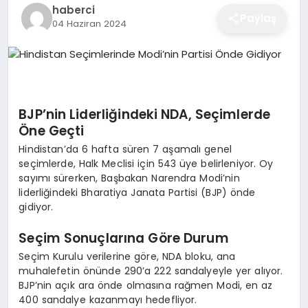
haberci
EĞITIM
Paylaş
04 Haziran 2024
EKONOMI
BJP’nin Liderliğindeki NDA, Seçimlerde
SAĞLIK
Öne Geçti
Hindistan’da 6 hafta süren 7 aşamalı genel
seçimlerde, Halk Meclisi için 543 üye belirleniyor. Oy
SPOR
sayımı sürerken, Başbakan Narendra Modi’nin
liderliğindeki Bharatiya Janata Partisi (BJP) önde
gidiyor.
YAŞAM
Seçim Sonuçlarına Göre Durum
Seçim Kurulu verilerine göre, NDA bloku, ana
DIĞER
muhalefetin önünde 290’a 222 sandalyeyle yer alıyor.
BJP’nin açık ara önde olmasına rağmen Modi, en az
400 sandalye kazanmayı hedefliyor.