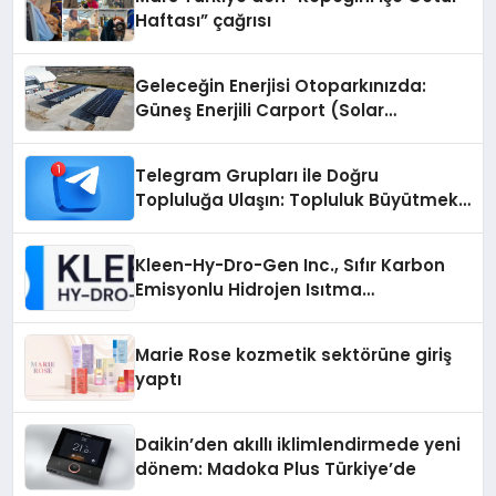
Haftası” çağrısı
Geleceğin Enerjisi Otoparkınızda:
Güneş Enerjili Carport (Solar
Otopark) Nedir?
Telegram Grupları ile Doğru
Topluluğa Ulaşın: Topluluk Büyütmek
İsteyenlere Telegram Dizinleri
Kleen-Hy-Dro-Gen Inc., Sıfır Karbon
Emisyonlu Hidrojen Isıtma
Teknolojisinde ISO ve TSSA
Düzenleyici Onaylarını Aldı
Marie Rose kozmetik sektörüne giriş
yaptı
Daikin’den akıllı iklimlendirmede yeni
dönem: Madoka Plus Türkiye’de