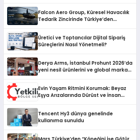
Falcon Aero Group, Küresel Havacılık
Tedarik Zincirinde Türkiye’den
Dünyaya Açılıyor
Üretici ve Toptancılar Dijital Sipariş
Süreçlerini Nasıl Yönetmeli?
Derya Arms, İstanbul Prohunt 2026’da
yeni nesil ürünlerini ve global marka
vizyonunu sergiledi
Evin Yaşam Ritmini Korumak: Beyaz
Eşya Arızalarında Dürüst ve İnsan
Odaklı Destek
Tencent Hy3 dünya genelinde
kullanıma sunuldu
Mars Türkiye’den “Köpeğini İşe Götür