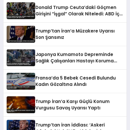
Donald Trump Ceuta’daki Göçmen
Girişini “İşgal” Olarak Niteledi: ABD İçin
Uyarı
Trump’tan İran’a Müzakere Uyarısı
Son Şansınız
Japonya Kumamoto Depreminde
Sağlık Çalışanları Hastayı Koruma
Görüntüleri
Fransa’da 5 Bebek Cesedi Bulundu
Kadın Gözaltına Alındı
Trump İran’a Karşı Güçlü Konum
Vurgusu Savaş Uyarısı Yaptı
Trump’tan İran İddiası: ‘Askeri