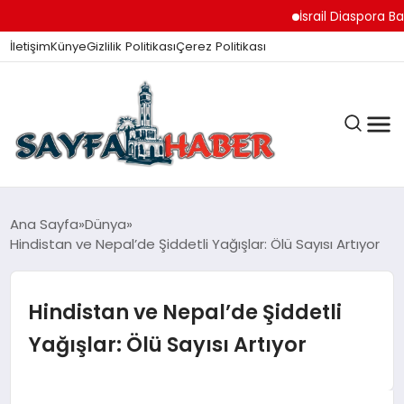
İsrail Diaspora Bakanı
İletişim
Künye
Gizlilik Politikası
Çerez Politikası
ANA SAYFA
Ana Sayfa
Dünya
Hindistan ve Nepal’de Şiddetli Yağışlar: Ölü Sayısı Artıyor
GÜNDEM
Hindistan ve Nepal’de Şiddetli
Yağışlar: Ölü Sayısı Artıyor
İZMIR HABERLERI