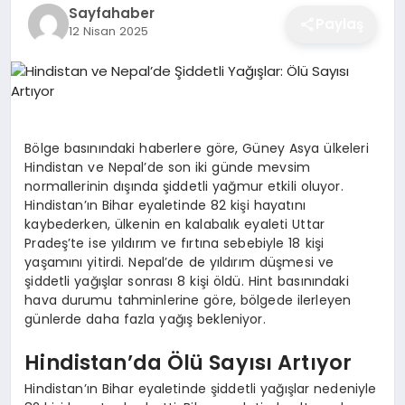
Sayfahaber
EĞITIM
Paylaş
12 Nisan 2025
EKONOMI
Bölge basınındaki haberlere göre, Güney Asya ülkeleri
SAĞLIK
Hindistan ve Nepal’de son iki günde mevsim
normallerinin dışında şiddetli yağmur etkili oluyor.
Hindistan’ın Bihar eyaletinde 82 kişi hayatını
SPOR
kaybederken, ülkenin en kalabalık eyaleti Uttar
Pradeş’te ise yıldırım ve fırtına sebebiyle 18 kişi
yaşamını yitirdi. Nepal’de de yıldırım düşmesi ve
şiddetli yağışlar sonrası 8 kişi öldü. Hint basınındaki
YAŞAM
hava durumu tahminlerine göre, bölgede ilerleyen
günlerde daha fazla yağış bekleniyor.
DIĞER
Hindistan’da Ölü Sayısı Artıyor
Hindistan’ın Bihar eyaletinde şiddetli yağışlar nedeniyle