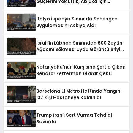
Güçlerini Yok Ettik, Abluka İçin
Yalvarıyorlar’
İtalya İspanya Sınırında Schengen
Uygulamasını Askıya Aldı
İsrail’in Lübnan Sınırından 600 Zeytin
Ağacını Sökmesi Uydu Görüntüleriyle
Belgelendi
Netanyahu’nun Karşısına Şortla Çıkan
Senatör Fetterman Dikkat Çekti
Barselona L1 Metro Hattında Yangın:
137 Kişi Hastaneye Kaldırıldı
Trump İran’ı Sert Vurma Tehdidi
Savurdu