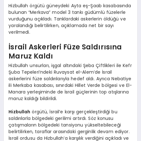
Hizbullah örgütü güneydeki Ayta eş-Şaab kasabasında
bulunan “Merkava” model 3 tankı güdümlü füzelerle
vurduğunu açıkladı. Tanklardaki askerlerin öldüğü ve
yaralandığı belirtilirken, açıklamada net bir sayı
verilmedi.
İsrail Askerleri Füze Saldırısına
Maruz Kaldı
Hizbullah unsurları, işgal altındaki Şeba Çiftlikleri ile Kefr
Şuba Tepeleri’ndeki Ruvaysat el-Alem’de İsrail
askerlerini füze saldırılarıyla hedef aldı. Ayrıca Nebatiye
ili Merkaba kasabası, sınırdaki Hillet Verde bölgesi ve El-
Manara yerleşiminde de İsrail güçlerinin top atışlarına
maruz kaldığı bildirildi.
Hizbullah
örgütü, İsrail’e karşı gerçekleştirdiği bu
saldırılarla bölgedeki gerilimi artırdı. Söz konusu
çatışmaların bölgedeki tansiyonu yükseltebileceği
belirtilirken, taraflar arasındaki gerginlik devam ediyor.
İsrail ordusu da Hizbullah’a karşılık verdiğini açıkladı ve