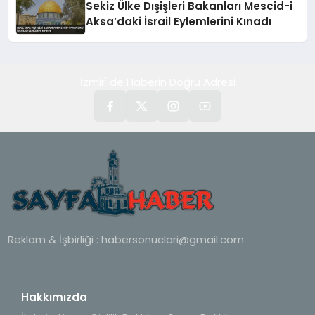
Sekiz Ülke Dışişleri Bakanları Mescid-i
Aksa’daki İsrail Eylemlerini Kınadı
İzmir' de Haberin Doğru Adresi
Reklam & İşbirliği :
habersonuclari@gmail.com
Hakkımızda