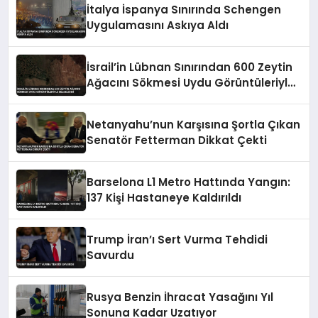
İtalya İspanya Sınırında Schengen
Uygulamasını Askıya Aldı
İsrail’in Lübnan Sınırından 600 Zeytin
Ağacını Sökmesi Uydu Görüntüleriyle
Belgelendi
Netanyahu’nun Karşısına Şortla Çıkan
Senatör Fetterman Dikkat Çekti
Barselona L1 Metro Hattında Yangın:
137 Kişi Hastaneye Kaldırıldı
Trump İran’ı Sert Vurma Tehdidi
Savurdu
Rusya Benzin İhracat Yasağını Yıl
Sonuna Kadar Uzatıyor