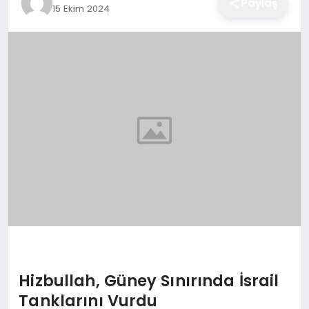
Paylaş
15 Ekim 2024
EĞITIM
EKONOMI
SAĞLIK
SPOR
YAŞAM
DIĞER
Hizbullah, Güney Sınırında İsrail
Tanklarını Vurdu