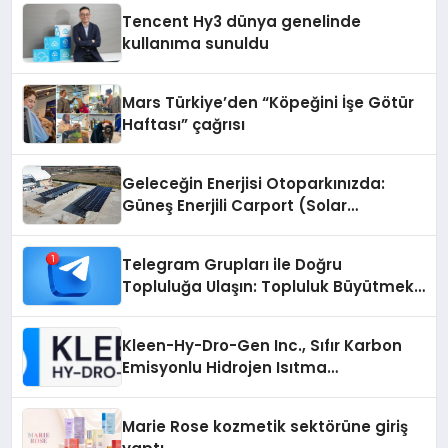
Tencent Hy3 dünya genelinde
kullanıma sunuldu
Mars Türkiye’den “Köpeğini İşe Götür
Haftası” çağrısı
Geleceğin Enerjisi Otoparkınızda:
Güneş Enerjili Carport (Solar
Otopark) Nedir?
Telegram Grupları ile Doğru
Topluluğa Ulaşın: Topluluk Büyütmek
İsteyenlere Telegram Dizinleri
Kleen-Hy-Dro-Gen Inc., Sıfır Karbon
Emisyonlu Hidrojen Isıtma
Teknolojisinde ISO ve TSSA
Düzenleyici Onaylarını Aldı
Marie Rose kozmetik sektörüne giriş