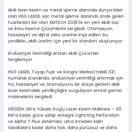
Akıllı lazer kesim ve metal işleme alanında dünya lideri
olan HSG LASER, sac metal işleme alanında önde gelen
fuarlardan biri olan SMTECH 2025’te en yeni Akıllı Sac
ve Boru Kesme Çözümlerini sergiledi. Otomasyon,
hassasiyet ve dijital zeka üzerine inşa edilen bu
yenilikler, akıllı üretim için yeni bir standart oluşturuyor.
Endüstriyel Verimliliği Artıran Akıllı Çözümler
Sergileniyor
HSG LASER, Tüyap Fuar ve Kongre Merkezi’ndeki 321
numaralı standında, endüstriyel verimliliği artırmak için
hız, hassasiyet ve otomasyonu bir araya getiren akıllı
lazer kesimdeki yenilikçiliğini vurgulayan amiral gemisi
makinelerini sergiledi.
G6025H Ultra Yüksek Güçlü Lazer Kesim Makinesi – 60
kW’a kadar güce sahip entegre Lightning Perforation
ve Alpha T Plus sistemleri, ultra inceden kalın
tabakalara kadar daha hızlı, daha pürüzsüz ve daha