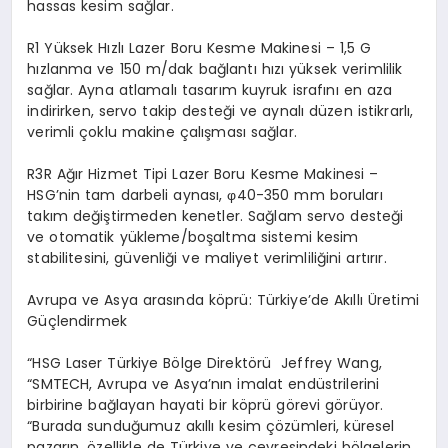
hassas kesim sağlar.
R1 Yüksek Hızlı Lazer Boru Kesme Makinesi – 1,5 G
hızlanma ve 150 m/dak bağlantı hızı yüksek verimlilik
sağlar. Ayna atlamalı tasarım kuyruk israfını en aza
indirirken, servo takip desteği ve aynalı düzen istikrarlı,
verimli çoklu makine çalışması sağlar.
R3R Ağır Hizmet Tipi Lazer Boru Kesme Makinesi –
HSG’nin tam darbeli aynası, φ40-350 mm boruları
takım değiştirmeden kenetler. Sağlam servo desteği
ve otomatik yükleme/boşaltma sistemi kesim
stabilitesini, güvenliği ve maliyet verimliliğini artırır.
Avrupa ve Asya arasında köprü: Türkiye’de Akıllı Üretimi
Güçlendirmek
“HSG Laser Türkiye Bölge Direktörü Jeffrey Wang,
“SMTECH, Avrupa ve Asya’nın imalat endüstrilerini
birbirine bağlayan hayati bir köprü görevi görüyor.
“Burada sunduğumuz akıllı kesim çözümleri, küresel
pazarın, özellikle de Türkiye ve çevresindeki bölgelerin