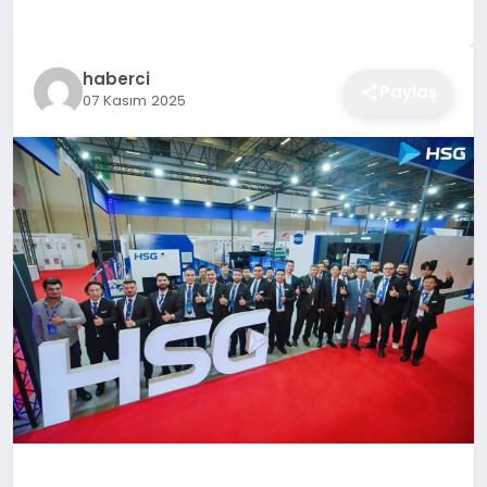
EĞITIM
haberci
Paylaş
07 Kasım 2025
EKONOMI
SAĞLIK
SPOR
YAŞAM
DIĞER