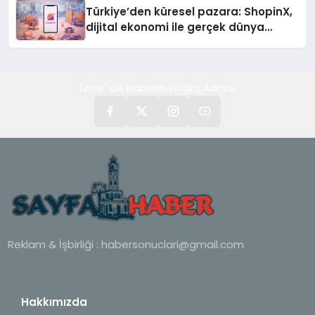
Türkiye’den küresel pazara: ShopinX,
dijital ekonomi ile gerçek dünya
alışverişini bir araya getirmeyi
hedefliyor
İzmir' de Haberin Doğru Adresi
Reklam & İşbirliği :
habersonuclari@gmail.com
Hakkımızda