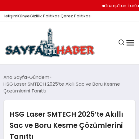
Trump’tan İran’a Müzak
İletişim
Künye
Gizlilik Politikası
Çerez Politikası
ANA SAYFA
Ana Sayfa
Gündem
HSG Laser SMTECH 2025’te Akıllı Sac ve Boru Kesme
Çözümlerini Tanıttı
GÜNDEM
HSG Laser SMTECH 2025’te Akıllı
İZMIR HABERLERI
Sac ve Boru Kesme Çözümlerini
Tanıttı